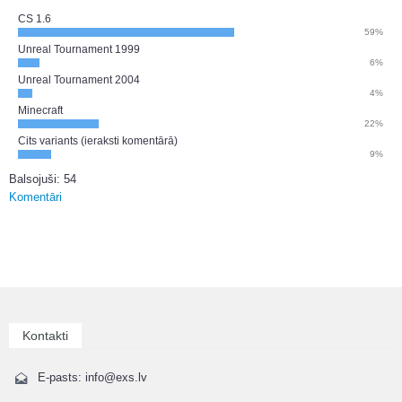
CS 1.6
59%
Unreal Tournament 1999
6%
Unreal Tournament 2004
4%
Minecraft
22%
Cits variants (ieraksti komentārā)
9%
Balsojuši: 54
Komentāri
Kontakti
E-pasts: info@exs.lv