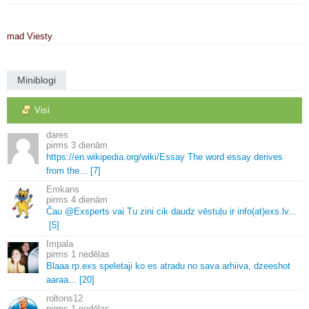
mad
Viesty
Miniblogi
Visi
dares
3 dienām
https://en.
wikipedia.
org/wiki/Essay The word essay derives
from the.
.
.
[7]
Emkans
4 dienām
Čau @Exsperts vai Tu zini cik daudz vēstuļu ir info(at)exs.
lv.
.
.
[5]
Impala
1 nedēļas
Blaaa rp.
exs speletaji ko es atradu no sava arhiiva, dzeeshot
aaraa.
.
.
[20]
roltons12
1 nedēļas