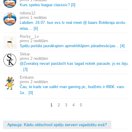
Kurs speles league classsic? [0]
roltons12
1 nedēļas
Labdien.
24.
07.
bus exs.
lv real meet @ baars Bolderaja avotu
ielaa.
.
.
.
[6]
Rocky__Lv
2 nedēļām
Spēļu portāla jaunākajiem apmeklētājiem pāradresācijas.
.
.
[4]
Skkar.
2 nedēļām
@Zveraboj nevari pastāstīt kas tagad notiek pasaule, jo es biju.
.
.
[3]
Emkans
2 nedēļām
Čau, te kads var salikt man gaming pc, budžets ir 890€.
varu
1a.
.
.
[0]
1
2
3
4
5
Aptauja: Kādu oldschool spēļu serveri vajadzētu exā?