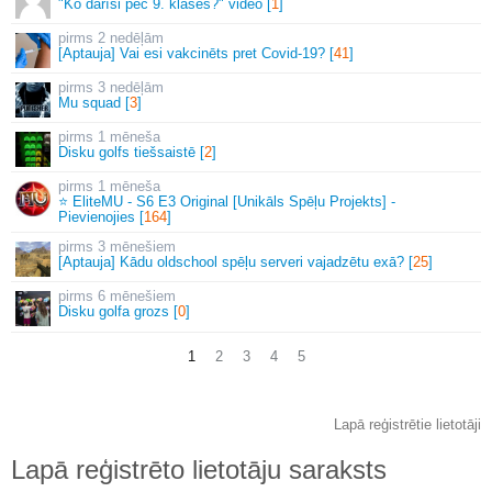
"Ko darīsi pēc 9. klases?" video [
1
]
2 nedēļām
[Aptauja] Vai esi vakcinēts pret Covid-19? [
41
]
3 nedēļām
Mu squad [
3
]
1 mēneša
Disku golfs tiešsaistē [
2
]
1 mēneša
⭐ EliteMU - S6 E3 Original [Unikāls Spēļu Projekts] -
Pievienojies [
164
]
3 mēnešiem
[Aptauja] Kādu oldschool spēļu serveri vajadzētu exā? [
25
]
6 mēnešiem
Disku golfa grozs [
0
]
1
2
3
4
5
Lapā reģistrētie lietotāji
Lapā reģistrēto lietotāju saraksts