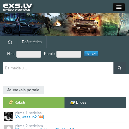
Close
Forums
Raksti
Reģistrēties
Niks:
Parole:
Blogi
Grupas
Steam
Jaunākais portālā
exs.lv
Raksti
Bildes
1 nedēļas
Yo, wazzup? [
44
]
2 nedēļām