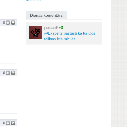
Dienas komentārs
0
pumasiK
+0
@Exsperts pastasti ka tur Ods
tallinas iela micijas
0
0