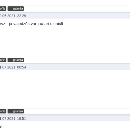
ofils
galerija
9.06.2021. 22:29
vz - ja vajedzēs var jau ari uztaisīt.
ofils
galerija
1.07.2021. 00:54
ofils
galerija
1.07.2021. 19:51
G