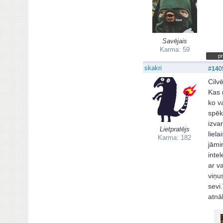
Savējais
Karma: 59
pr
skakri
#14
0
Cilv
Kas 
ko v
spēk
izva
Lietpratējs
liel
Karma: 182
jāmi
intel
ar v
viņu
sevi.
atnāk