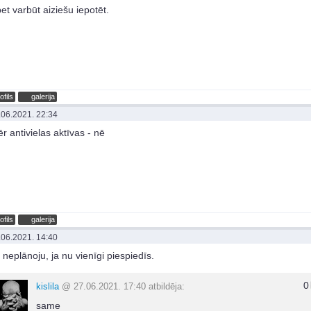
bet varbūt aiziešu iepotēt.
ofils
galerija
.06.2021. 22:34
r antivielas aktīvas - nē
ofils
galerija
.06.2021. 14:40
 neplānoju, ja nu vienīgi piespiedīs.
0
kislila
@ 27.06.2021. 17:40 atbildēja:
same