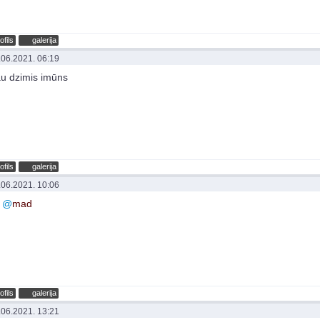
ofils
galerija
.06.2021. 06:19
au dzimis imūns
ofils
galerija
.06.2021. 10:06
p
@
mad
ofils
galerija
.06.2021. 13:21