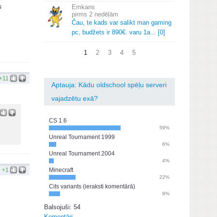
s
Emkans
2 nedēļām
Čau, te kads var salikt man gaming
pc, budžets ir 890€.
varu 1a.
.
.
[0]
1
2
3
4
5
+11
Aptauja: Kādu oldschool spēļu serveri
vajadzētu exā?
CS 1.6
59%
Unreal Tournament 1999
6%
Unreal Tournament 2004
4%
+1
Minecraft
22%
Cits variants (ieraksti komentārā)
9%
Balsojuši: 54
Komentāri