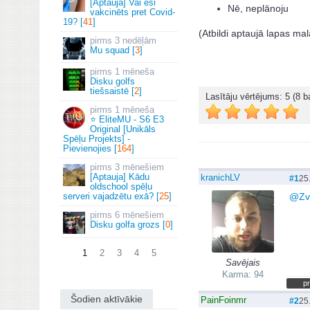
[Aptauja] Vai esi
Nē, neplānoju
vakcinēts pret Covid-
19? [
41
]
(Atbildi aptaujā lapas mal
3 nedēļām
Mu squad [
3
]
1 mēneša
Disku golfs
tiešsaistē [
2
]
Lasītāju vērtējums:
5
(8 ba
1 mēneša
⭐ EliteMU - S6 E3
Original [Unikāls
Spēļu Projekts] -
Pievienojies [
164
]
3 mēnešiem
[Aptauja] Kādu
kranichLV
#1
25
oldschool spēļu
serveri vajadzētu exā? [
25
]
@
Zv
6 mēnešiem
Disku golfa grozs [
0
]
1
2
3
4
5
Savējais
Karma: 94
pr
Šodien aktīvākie
PainFoinmr
#2
25