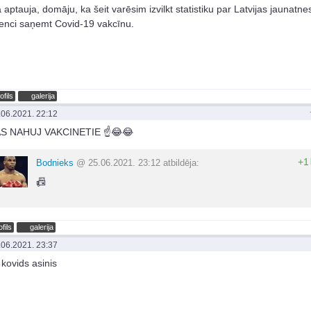
 aptauja, domāju, ka šeit varēsim izvilkt statistiku par Latvijas jaunatne
enci saņemt Covid-19 vakcīnu.
ofils
galerija
.06.2021. 22:12
AS NAHUJ VAKCINETIE ☝😂😂
+1
Bodnieks
@ 25.06.2021. 23:12 atbildēja:
📠
ofils
galerija
.06.2021. 23:37
kovids asinis