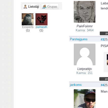
Laba
Lietotāji
Grupas
tend
PainFoinmr
Exsperts
pumasiK
Karma: 3464
(1)
(1)
pr
Parstejgums
#3
25
PIS
Lietpratējs
Karma: 151
pr
jankoms
#4
25
Man 