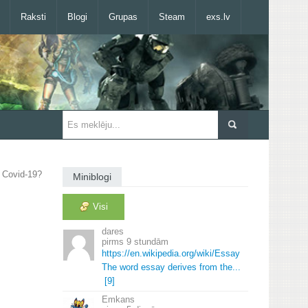
Raksti
Blogi
Grupas
Steam
exs.lv
t Covid-19?
Miniblogi
Visi
dares
9 stundām
https://en.
wikipedia.
org/wiki/Essay
The word essay derives from the.
.
.
[9]
Emkans