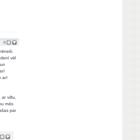
0
mēneši.
udenī vēl
 un
arī
 arī
ar viltu,
 nu mēs
pašas par