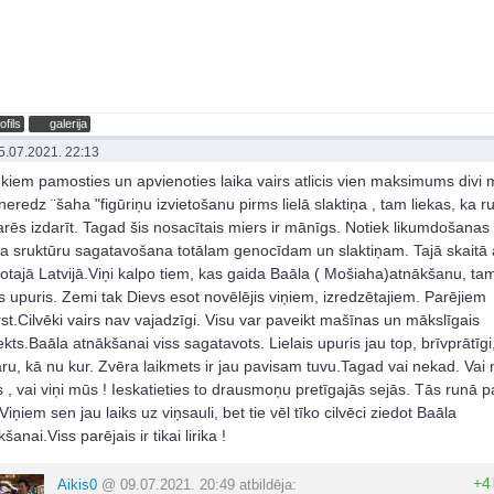
ofils
galerija
5.07.2021. 22:13
ēkiem pamosties un apvienoties laika vairs atlicis vien maksimums divi 
neredz ¨šaha "figūriņu izvietošanu pirms lielā slaktiņa , tam liekas, ka r
arēs izdarīt. Tagad šis nosacītais miers ir mānīgs. Notiek likumdošanas
a sruktūru sagatavošana totālam genocīdam un slaktiņam. Tajā skaitā 
rotajā Latvijā.Viņi kalpo tiem, kas gaida Baāla ( Mošiaha)atnākšanu, tam
ais upuris. Zemi tak Dievs esot novēlējis viņiem, izredzētajiem. Parējiem
rst.Cilvēki vairs nav vajadzīgi. Visu var paveikt mašīnas un mākslīgais
ekts.Baāla atnākšanai viss sagatavots. Lielais upuris jau top, brīvprātīgi, 
aru, kā nu kur. Zvēra laikmets ir jau pavisam tuvu.Tagad vai nekad. Vai
s , vai viņi mūs ! Ieskatieties to drausmoņu pretīgajās sejās. Tās runā 
Viņiem sen jau laiks uz viņsauli, bet tie vēl tīko cilvēci ziedot Baāla
šanai.Viss parējais ir tikai lirika !
+4
Aikis0
@ 09.07.2021. 20:49 atbildēja: