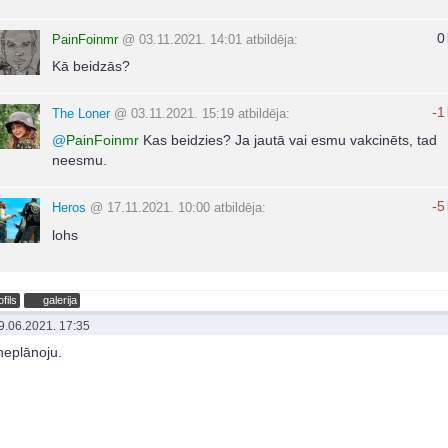
0
PainFoinmr
@ 03.11.2021. 14:01 atbildēja:
Kā beidzās?
-1
The Loner
@ 03.11.2021. 15:19 atbildēja:
@
PainFoinmr
Kas beidzies? Ja jautā vai esmu vakcinēts, tad
neesmu.
-5
Heros
@ 17.11.2021. 10:00 atbildēja:
lohs
ofils
galerija
9.06.2021. 17:35
neplānoju.