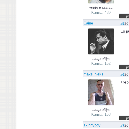
mads ir soross
Karma: 489
pr
Caine
#5
26
Es j
Lietpratējs
Karma: 152
pr
makslinieks
#6
26
+re
Lietpratējs
Karma: 158
pr
skinnyboy
#7
26