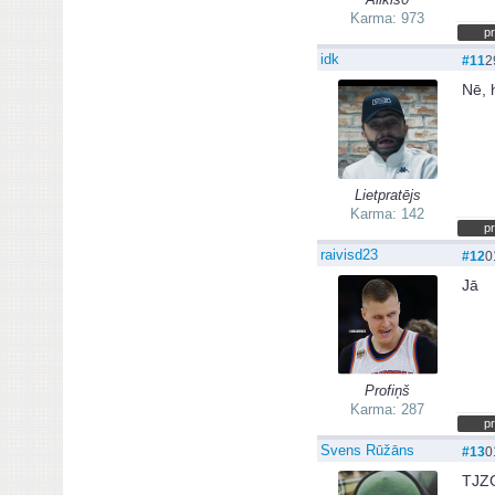
Karma: 973
pr
idk
#11
2
Nē, h
Lietpratējs
Karma: 142
pr
raivisd23
#12
0
Jā
Profiņš
Karma: 287
pr
Svens Rūžāns
#13
0
TJZ