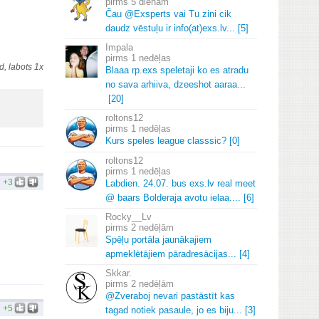
5 dienām
Čau @Exsperts vai Tu zini cik
daudz vēstuļu ir info(at)exs.
lv.
.
.
[5]
Impala
1 nedēļas
, labots 1x
Blaaa rp.
exs speletaji ko es atradu
no sava arhiiva, dzeeshot aaraa.
.
.
[20]
roltons12
1 nedēļas
Kurs speles league classsic? [0]
roltons12
1 nedēļas
+3
Labdien.
24.
07.
bus exs.
lv real meet
@ baars Bolderaja avotu ielaa.
.
.
.
[6]
Rocky__Lv
2 nedēļām
Spēļu portāla jaunākajiem
apmeklētājiem pāradresācijas.
.
.
[4]
Skkar.
2 nedēļām
@Zveraboj nevari pastāstīt kas
+5
tagad notiek pasaule, jo es biju.
.
.
[3]