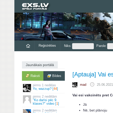
Reģistrēties
Niks:
Parole:
Jaunākais portālā
[Aptauja] Vai e
Raksti
Bildes
mad
25.06.2021
1 nedēļas
Yo, wazzup? [
44
]
Vai esi vakcinēts pret 
2 nedēļām
"Ko darīsi pēc 9.
klases?" video [
1
]
Jā
Nē, bet plānoju
2 nedēļām