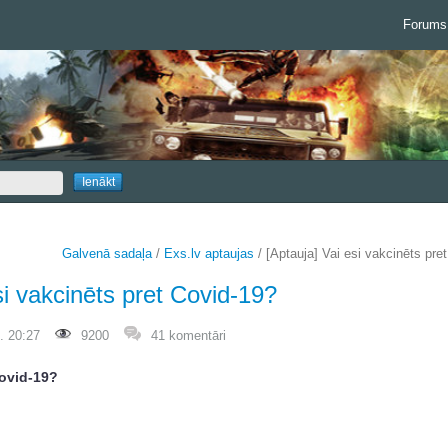
Forums
Galvenā sadaļa
/
Exs.lv aptaujas
/ [Aptauja] Vai esi vakcinēts pre
si vakcinēts pret Covid-19?
. 20:27
9200
41 komentāri
Covid-19?