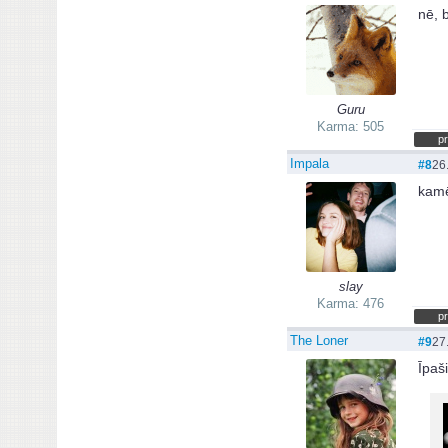
nē, 
Guru
Karma: 505
pr
Impala
#8
26
kamē
slay
Karma: 476
pr
The Loner
#9
27
Īpaši