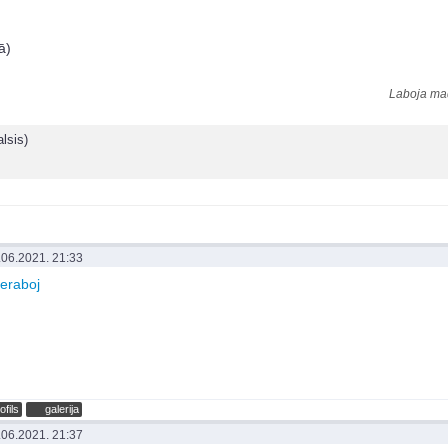
ā)
Laboja mad
lsis)
.06.2021. 21:33
eraboj
ofils
galerija
.06.2021. 21:37