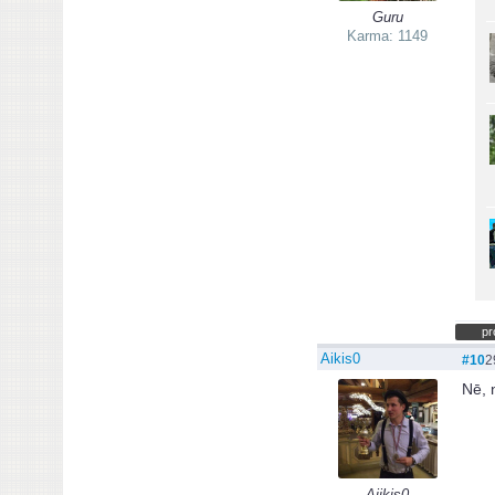
Guru
Karma: 1149
pr
Aikis0
#10
2
Nē, 
Aiikis0