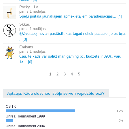
Rocky__Lv
1 nedēļas
Spēļu portāla jaunākajiem apmeklētājiem pāradresācijas.
.
.
[4]
Skkar.
1 nedēļas
@Zveraboj nevari pastāstīt kas tagad notiek pasaule, jo es biju.
.
.
[3]
Emkans
1 nedēļas
Čau, te kads var salikt man gaming pc, budžets ir 890€.
varu
1a.
.
.
[0]
1
2
3
4
5
Aptauja: Kādu oldschool spēļu serveri vajadzētu exā?
CS 1.6
59%
Unreal Tournament 1999
6%
Unreal Tournament 2004