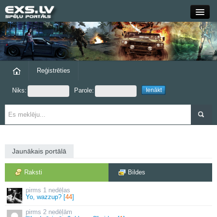
Close
Forums
Raksti
Reģistrēties
Niks:
Parole:
Blogi
Grupas
Steam
Jaunākais portālā
exs.lv
Raksti
Bildes
1 nedēļas
Yo, wazzup? [
44
]
2 nedēļām