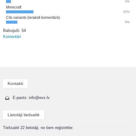
4%
Minecraft
22%
Cits variants (ieraksti komentārā)
9%
Balsojuši: 54
Komentāri
Kontakti
E-pasts: info@exs.lv
Lietotāji tiešsaitē
Tiešsaitē 22 lietotāji, no tiem reģistrētie: