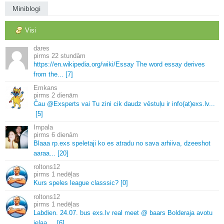
Miniblogi
Visi
dares
22 stundām
https://en.
wikipedia.
org/wiki/Essay The word essay derives
from the.
.
.
[7]
Emkans
2 dienām
Čau @Exsperts vai Tu zini cik daudz vēstuļu ir info(at)exs.
lv.
.
.
[5]
Impala
6 dienām
Blaaa rp.
exs speletaji ko es atradu no sava arhiiva, dzeeshot
aaraa.
.
.
[20]
roltons12
1 nedēļas
Kurs speles league classsic? [0]
roltons12
1 nedēļas
Labdien.
24.
07.
bus exs.
lv real meet @ baars Bolderaja avotu
ielaa.
.
.
.
[6]