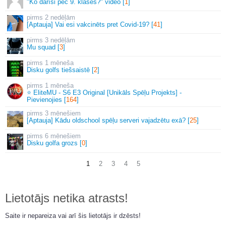
"Ko darīsi pēc 9. klases?" video [
1
]
2 nedēļām
[Aptauja] Vai esi vakcinēts pret Covid-19? [
41
]
3 nedēļām
Mu squad [
3
]
1 mēneša
Disku golfs tiešsaistē [
2
]
1 mēneša
⭐ EliteMU - S6 E3 Original [Unikāls Spēļu Projekts] -
Pievienojies [
164
]
3 mēnešiem
[Aptauja] Kādu oldschool spēļu serveri vajadzētu exā? [
25
]
6 mēnešiem
Disku golfa grozs [
0
]
1
2
3
4
5
Lietotājs netika atrasts!
Saite ir nepareiza vai arī šis lietotājs ir dzēsts!