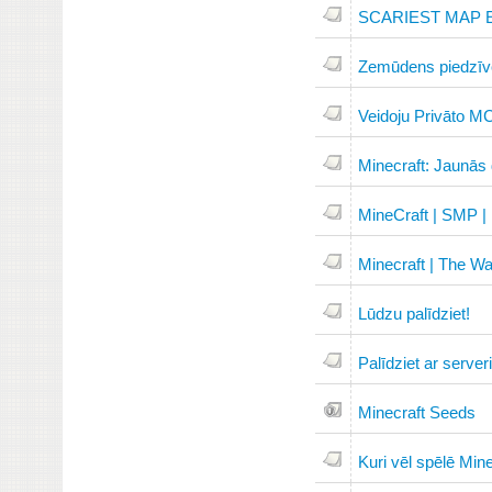
SCARIEST MAP E
Zemūdens piedzīv
Veidoju Privāto MC
Minecraft: Jaunās
MineCraft | SMP |
Minecraft | The Wa
Lūdzu palīdziet!
Palīdziet ar serveri
Minecraft Seeds
Kuri vēl spēlē Minec