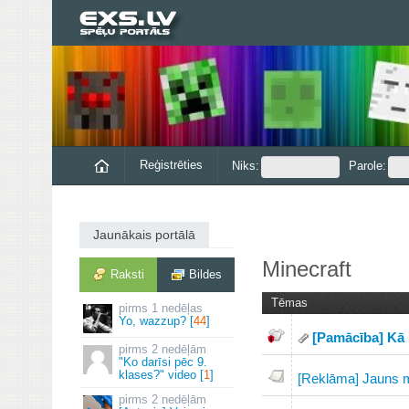
Reģistrēties
Niks:
Parole:
Jaunākais portālā
Minecraft
Raksti
Bildes
Tēmas
1 nedēļas
Yo, wazzup? [
44
]
[Pamācība] Kā i
2 nedēļām
"Ko darīsi pēc 9.
klases?" video [
1
]
[Reklāma] Jauns m
2 nedēļām