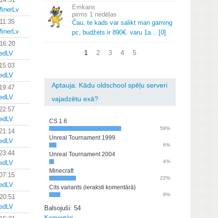
Emkans
MinerLv
1 nedēļas
11:35
Čau, te kads var salikt man gaming
MinerLv
pc, budžets ir 890€.
varu 1a.
.
.
[0]
 16:20
1
2
3
4
5
zedLV
15:03
zedLV
Aptauja: Kādu oldschool spēļu serveri
19:47
zedLV
vajadzētu exā?
22:57
zedLV
CS 1.6
59%
21:14
Unreal Tournament 1999
zedLV
6%
23:44
Unreal Tournament 2004
4%
zedLV
Minecraft
07:15
22%
zedLV
Cits variants (ieraksti komentārā)
9%
 20:51
zedLV
Balsojuši: 54
Komentāri