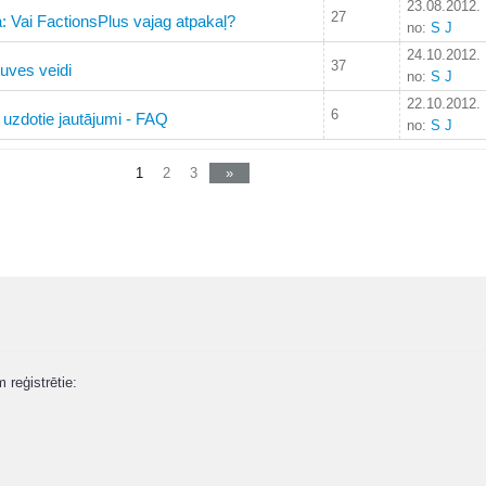
23.08.2012.
27
a: Vai FactionsPlus vajag atpakaļ?
no:
S J
24.10.2012.
37
guves veidi
no:
S J
22.10.2012.
6
 uzdotie jautājumi - FAQ
no:
S J
1
2
3
»
m reģistrētie: