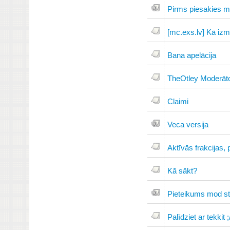
Pirms piesakies mo
[mc.exs.lv] Kā izm
Bana apelācija
TheOtley Moderāt
Claimi
Veca versija
Aktīvās frakcijas,
Kā sākt?
Pieteikums mod s
Palīdziet ar tekkit ;