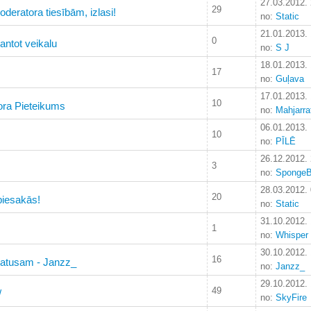
27.03.2012.
29
deratora tiesībām, izlasi!
no:
Static
21.01.2013.
0
antot veikalu
no:
S J
18.01.2013.
17
no:
Guļava
17.01.2013.
10
ora Pieteikums
no:
Mahjarra
06.01.2013.
10
no:
PĪLĒ
26.12.2012.
3
no:
Sponge
28.03.2012.
20
 piesakās!
no:
Static
31.10.2012.
1
no:
Whisper
30.10.2012. 
16
tatusam - Janzz_
no:
Janzz_
29.10.2012.
49
/
no:
SkyFire