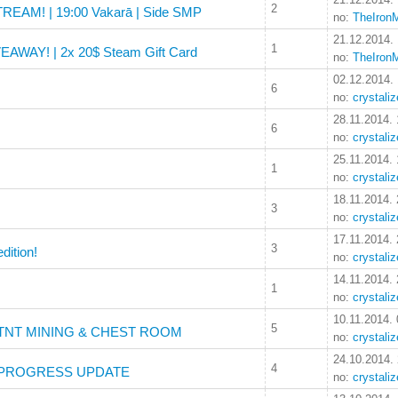
2
EAM! | 19:00 Vakarā | Side SMP
no:
TheIron
21.12.2014. 
1
EAWAY! | 2x 20$ Steam Gift Card
no:
TheIron
02.12.2014.
6
no:
crystali
28.11.2014. 
6
no:
crystali
25.11.2014. 
1
no:
crystali
18.11.2014. 
3
no:
crystali
17.11.2014. 
3
dition!
no:
crystali
14.11.2014. 
1
no:
crystali
10.11.2014. 
5
 | TNT MINING & CHEST ROOM
no:
crystali
24.10.2014.
4
 | PROGRESS UPDATE
no:
crystali