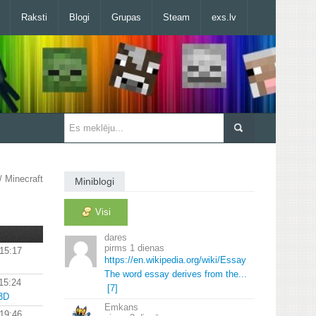
Raksti
Blogi
Grupas
Steam
exs.lv
/ Minecraft
Miniblogi
Visi
dares
1 dienas
 15:17
https://en.
wikipedia.
org/wiki/Essay
The word essay derives from the.
.
.
15:24
[7]
e3D
Emkans
 19:46