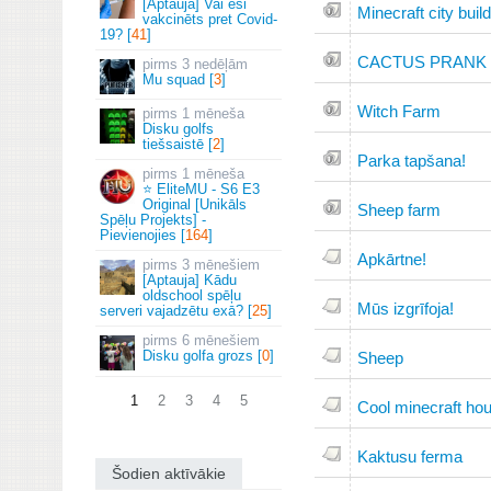
[Aptauja] Vai esi
Minecraft city build
vakcinēts pret Covid-
19? [
41
]
CACTUS PRANK
3 nedēļām
Mu squad [
3
]
Witch Farm
1 mēneša
Disku golfs
tiešsaistē [
2
]
Parka tapšana!
1 mēneša
⭐ EliteMU - S6 E3
Original [Unikāls
Sheep farm
Spēļu Projekts] -
Pievienojies [
164
]
Apkārtne!
3 mēnešiem
[Aptauja] Kādu
oldschool spēļu
Mūs izgrīfoja!
serveri vajadzētu exā? [
25
]
6 mēnešiem
Disku golfa grozs [
0
]
Sheep
1
2
3
4
5
Cool minecraft ho
Kaktusu ferma
Šodien aktīvākie