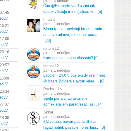
3 dienām
Čau @Exsperts vai Tu zini cik
daudz vēstuļu ir info(at)exs.
lv.
.
.
[5]
 07:45
zedLV
Impala
1 nedēļas
 16:21
Blaaa rp.
exs speletaji ko es atradu
zedLV
no sava arhiiva, dzeeshot aaraa.
.
.
 17:00
[20]
zedLV
roltons12
 23:16
1 nedēļas
Kurs speles league classsic? [0]
zedLV
 20:57
roltons12
1 nedēļas
zedLV
Labdien.
24.
07.
bus exs.
lv real meet
 16:09
@ baars Bolderaja avotu ielaa.
.
.
.
[6]
zedLV
Rocky__Lv
 20:34
1 nedēļas
zedLV
Spēļu portāla jaunākajiem
apmeklētājiem pāradresācijas.
.
.
[4]
22:07
zedLV
Skkar.
1 nedēļas
 18:30
@Zveraboj nevari pastāstīt kas
zedLV
tagad notiek pasaule, jo es biju.
.
.
[3]
 14:31