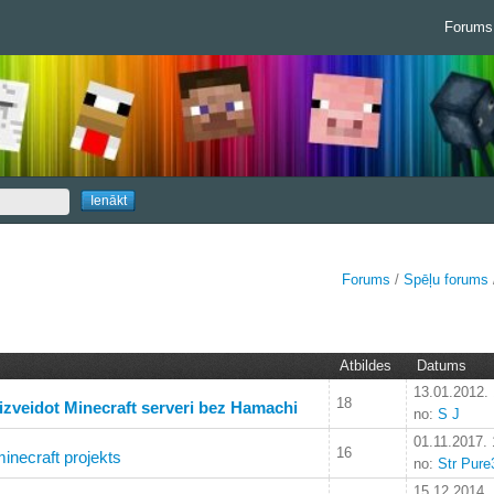
Forums
Forums
/
Spēļu forums
Atbildes
Datums
13.01.2012.
18
zveidot Minecraft serveri bez Hamachi
no:
S J
01.11.2017. 
16
inecraft projekts
no:
Str Pur
15.12.2014.