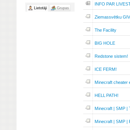
INFO PAR LIVESTR
Lietotāji
Grupas
Ziemassvētku GIV
The Facility
BIG HOLE
Redstone sistem!
ICE FERM!
Minecraft cheater e
HELL PATH!
Minecraft | SMP
Minecraft | SMP