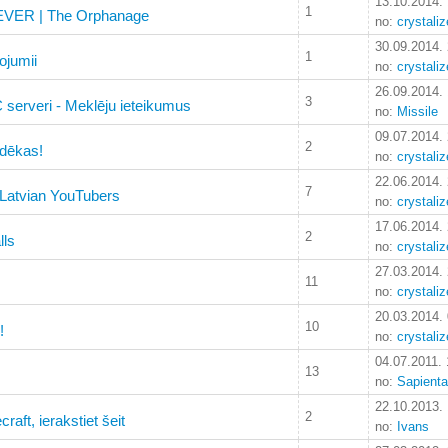
13.10.2014.
1
VER | The Orphanage
no:
crystali
30.09.2014.
1
ojumii
no:
crystali
26.09.2014.
3
 serveri - Meklēju ieteikumus
no:
Missile
09.07.2014.
2
 dēkas!
no:
crystali
22.06.2014.
7
 Latvian YouTubers
no:
crystali
17.06.2014.
2
lls
no:
crystali
27.03.2014.
11
no:
crystali
20.03.2014.
10
!
no:
crystali
04.07.2011. 
13
no:
Sapienta
22.10.2013.
2
raft, ierakstiet šeit
no:
Ivans