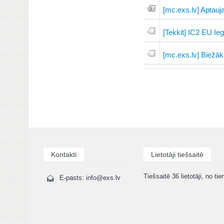
[mc.exs.lv] Aptauj
[Tekkit] IC2 EU Ie
[mc.exs.lv] Biežāk
Kontakti
Lietotāji tiešsaitē
Tiešsaitē 36 lietotāji, no tie
E-pasts: info@exs.lv