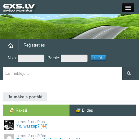
Close
Forums
Raksti
Reģistrēties
Niks:
Parole:
Blogi
Grupas
Steam
Jaunākais portālā
exs.lv
Raksti
Bildes
1 nedēļas
Yo, wazzup? [
44
]
2 nedēļām