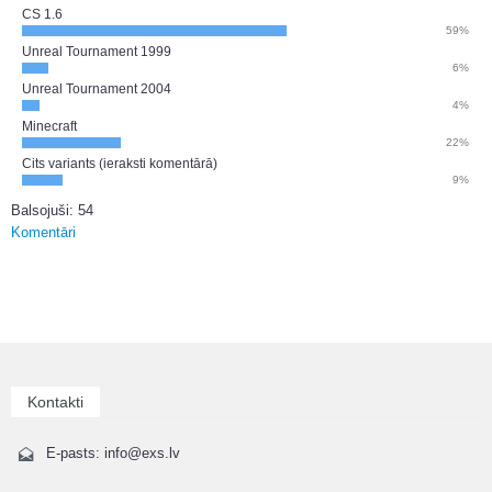
CS 1.6
59%
Unreal Tournament 1999
6%
Unreal Tournament 2004
4%
Minecraft
22%
Cits variants (ieraksti komentārā)
9%
Balsojuši: 54
Komentāri
Kontakti
E-pasts: info@exs.lv