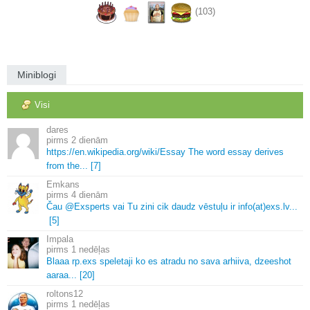
(103)
Miniblogi
Visi
dares
2 dienām
https://en.
wikipedia.
org/wiki/Essay The word essay derives
from the.
.
.
[7]
Emkans
4 dienām
Čau @Exsperts vai Tu zini cik daudz vēstuļu ir info(at)exs.
lv.
.
.
[5]
Impala
1 nedēļas
Blaaa rp.
exs speletaji ko es atradu no sava arhiiva, dzeeshot
aaraa.
.
.
[20]
roltons12
1 nedēļas