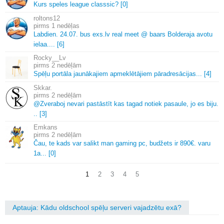
Kurs speles league classsic? [0]
roltons12
1 nedēļas
Labdien.
24.
07.
bus exs.
lv real meet @ baars Bolderaja avotu
ielaa.
.
.
.
[6]
Rocky__Lv
2 nedēļām
Spēļu portāla jaunākajiem apmeklētājiem pāradresācijas.
.
.
[4]
Skkar.
2 nedēļām
@Zveraboj nevari pastāstīt kas tagad notiek pasaule, jo es biju.
.
.
[3]
Emkans
2 nedēļām
Čau, te kads var salikt man gaming pc, budžets ir 890€.
varu
1a.
.
.
[0]
1
2
3
4
5
Aptauja: Kādu oldschool spēļu serveri vajadzētu exā?