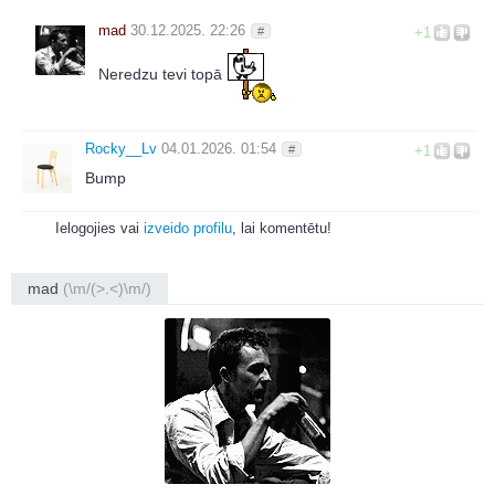
mad
30.12.2025. 22:26
#
+1
Neredzu tevi topā
Rocky__Lv
04.01.2026. 01:54
#
+1
Bump
Ielogojies vai
izveido profilu
, lai komentētu!
mad
(\m/(>.<)\m/)