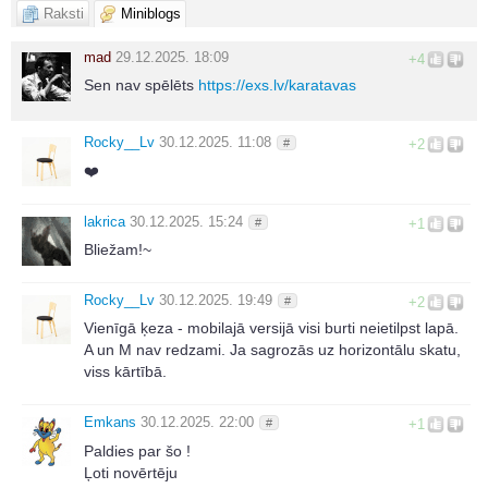
Raksti
Miniblogs
mad
29.12.2025. 18:09
+4
Sen nav spēlēts
https://exs.lv/karatavas
Rocky__Lv
30.12.2025. 11:08
#
+2
❤️
lakrica
30.12.2025. 15:24
#
+1
Bliežam!~
Rocky__Lv
30.12.2025. 19:49
#
+2
Vienīgā ķeza - mobilajā versijā visi burti neietilpst lapā.
A un M nav redzami. Ja sagrozās uz horizontālu skatu,
viss kārtībā.
Emkans
30.12.2025. 22:00
#
+1
Paldies par šo !
Ļoti novērtēju