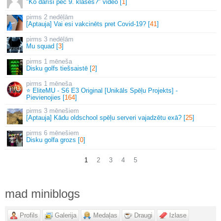
"Ko darīsi pēc 9. klases?" video [
1
]
2 nedēļām
[Aptauja] Vai esi vakcinēts pret Covid-19? [
41
]
3 nedēļām
Mu squad [
3
]
1 mēneša
Disku golfs tiešsaistē [
2
]
1 mēneša
⭐ EliteMU - S6 E3 Original [Unikāls Spēļu Projekts] -
Pievienojies [
164
]
3 mēnešiem
[Aptauja] Kādu oldschool spēļu serveri vajadzētu exā? [
25
]
6 mēnešiem
Disku golfa grozs [
0
]
1
2
3
4
5
mad miniblogs
Profils
Galerija
Medaļas
Draugi
Izlase