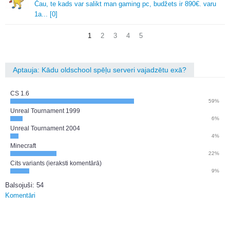
Čau, te kads var salikt man gaming pc, budžets ir 890€.
varu
1a.
.
.
[0]
1
2
3
4
5
Aptauja: Kādu oldschool spēļu serveri vajadzētu exā?
CS 1.6
59%
Unreal Tournament 1999
6%
Unreal Tournament 2004
4%
Minecraft
22%
Cits variants (ieraksti komentārā)
9%
Balsojuši: 54
Komentāri