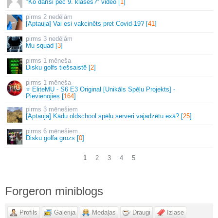
"Ko darīsi pēc 9. klases?" video [
1
]
2 nedēļām
[Aptauja] Vai esi vakcinēts pret Covid-19? [
41
]
3 nedēļām
Mu squad [
3
]
1 mēneša
Disku golfs tiešsaistē [
2
]
1 mēneša
⭐ EliteMU - S6 E3 Original [Unikāls Spēļu Projekts] -
Pievienojies [
164
]
3 mēnešiem
[Aptauja] Kādu oldschool spēļu serveri vajadzētu exā? [
25
]
6 mēnešiem
Disku golfa grozs [
0
]
1
2
3
4
5
Forgeron miniblogs
Profils
Galerija
Medaļas
Draugi
Izlase