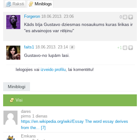
Raksti
Miniblogs
Forgeron
18.06.2013. 23:06
0
Kāds bīja Gustavo dziesmas nosaukums kuras lirikas ir
"es atvainojos var rēķinu"
faits1
18.06.2013. 23:14
#
+1
Gustavo-no lupām lasi.
Ielogojies vai
izveido profilu
, lai komentētu!
Miniblogi
Visi
dares
1 dienas
https://en.
wikipedia.
org/wiki/Essay The word essay derives
from the.
.
.
[7]
Emkans