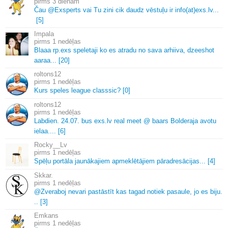
3 dienām
Čau @Exsperts vai Tu zini cik daudz vēstuļu ir info(at)exs.
lv.
.
.
[5]
Impala
1 nedēļas
Blaaa rp.
exs speletaji ko es atradu no sava arhiiva, dzeeshot
aaraa.
.
.
[20]
roltons12
1 nedēļas
Kurs speles league classsic? [0]
roltons12
1 nedēļas
Labdien.
24.
07.
bus exs.
lv real meet @ baars Bolderaja avotu
ielaa.
.
.
.
[6]
Rocky__Lv
1 nedēļas
Spēļu portāla jaunākajiem apmeklētājiem pāradresācijas.
.
.
[4]
Skkar.
1 nedēļas
@Zveraboj nevari pastāstīt kas tagad notiek pasaule, jo es biju.
.
.
[3]
Emkans
1 nedēļas