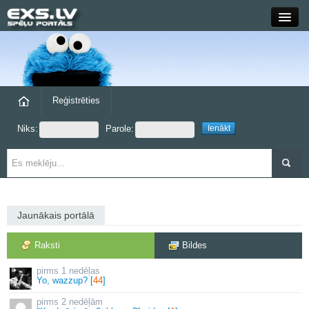
Close
Forums
Raksti
Reģistrēties
Niks:
Parole:
Blogi
Grupas
Steam
Jaunākais portālā
exs.lv
Raksti
Bildes
1 nedēļas
Yo, wazzup? [
44
]
2 nedēļām