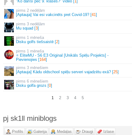
"Ko darīsi pēc 9. klases?" video [
1
]
2 nedēļām
[Aptauja] Vai esi vakcinēts pret Covid-19? [
41
]
3 nedēļām
Mu squad [
3
]
1 mēneša
Disku golfs tiešsaistē [
2
]
1 mēneša
⭐ EliteMU - S6 E3 Original [Unikāls Spēļu Projekts] -
Pievienojies [
164
]
3 mēnešiem
[Aptauja] Kādu oldschool spēļu serveri vajadzētu exā? [
25
]
6 mēnešiem
Disku golfa grozs [
0
]
1
2
3
4
5
pj sk1ll miniblogs
Profils
Galerija
Medaļas
Draugi
Izlase