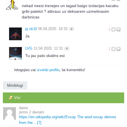
nekad neesi trenejes un tagad baigo izolacijas kacaku
gribi patelot ? atbrauc uz deksarem uzmetinasim
darbnicas
pj sk1ll
08.04.2020. 19:33
#
-1
Ja
LVG
12.04.2020. 12:31
#
-1
Tu jau pats skalins esi
Ielogojies vai
izveido profilu
, lai komentētu!
Miniblogi
Visi
dares
2 dienām
https://en.
wikipedia.
org/wiki/Essay The word essay derives
from the.
.
.
[7]