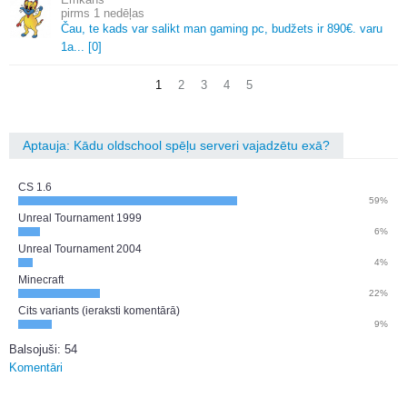
1 nedēļas
Čau, te kads var salikt man gaming pc, budžets ir 890€.
varu
1a.
.
.
[0]
1
2
3
4
5
Aptauja: Kādu oldschool spēļu serveri vajadzētu exā?
CS 1.6
59%
Unreal Tournament 1999
6%
Unreal Tournament 2004
4%
Minecraft
22%
Cits variants (ieraksti komentārā)
9%
Balsojuši: 54
Komentāri