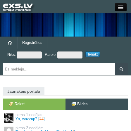
Close
Forums
Raksti
Reģistrēties
Niks:
Parole:
Blogi
Grupas
Steam
Jaunākais portālā
exs.lv
Raksti
Bildes
1 nedēļas
Yo, wazzup? [
44
]
2 nedēļām