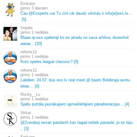
Emkans
3 dienām
Čau @Exsperts vai Tu zini cik daudz vēstuļu ir info(at)exs.
lv.
.
.
[5]
Impala
1 nedēļas
Blaaa rp.
exs speletaji ko es atradu no sava arhiiva, dzeeshot
aaraa.
.
.
[20]
roltons12
1 nedēļas
Kurs speles league classsic? [0]
roltons12
1 nedēļas
Labdien.
24.
07.
bus exs.
lv real meet @ baars Bolderaja avotu
ielaa.
.
.
.
[6]
Rocky__Lv
1 nedēļas
Spēļu portāla jaunākajiem apmeklētājiem pāradresācijas.
.
.
[4]
Skkar.
1 nedēļas
@Zveraboj nevari pastāstīt kas tagad notiek pasaule, jo es biju.
.
.
[3]
Emkans