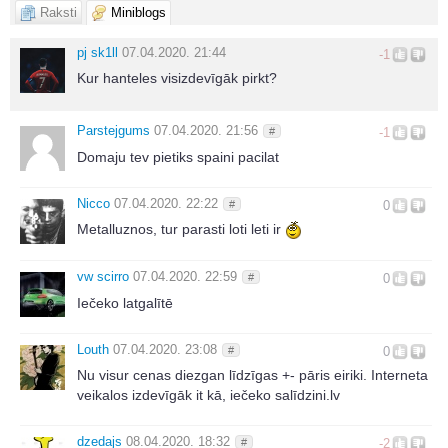
Raksti
Miniblogs
pj sk1ll
07.04.2020. 21:44
-1
Kur hanteles visizdevīgāk pirkt?
Parstejgums
07.04.2020. 21:56
#
-1
Domaju tev pietiks spaini pacilat
Nicco
07.04.2020. 22:22
#
0
Metalluznos, tur parasti loti leti ir
vw scirro
07.04.2020. 22:59
#
0
Iečeko latgalītē
Louth
07.04.2020. 23:08
#
0
Nu visur cenas diezgan līdzīgas +- pāris eiriki. Interneta
veikalos izdevīgāk it kā, iečeko salīdzini.lv
dzedajs
08.04.2020. 18:32
#
-2