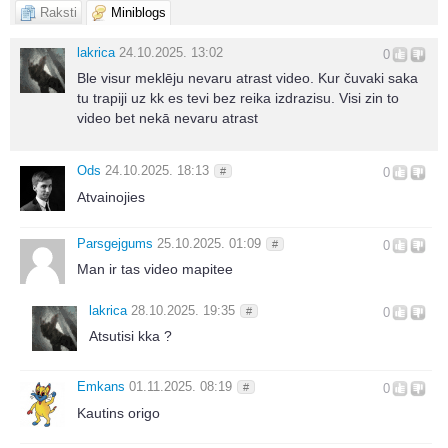
Raksti
Miniblogs
lakrica
24.10.2025. 13:02
0
Ble visur meklēju nevaru atrast video. Kur čuvaki saka
tu trapiji uz kk es tevi bez reika izdrazisu. Visi zin to
video bet nekā nevaru atrast
Ods
24.10.2025. 18:13
#
0
Atvainojies
Parsgejgums
25.10.2025. 01:09
#
0
Man ir tas video mapitee
lakrica
28.10.2025. 19:35
#
0
Atsutisi kka ?
Emkans
01.11.2025. 08:19
#
0
Kautins origo