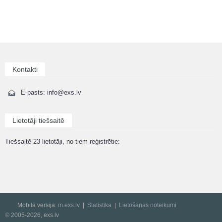
Kontakti
E-pasts: info@exs.lv
Lietotāji tiešsaitē
Tiešsaitē 23 lietotāji, no tiem reģistrētie:
Mobilā versija:
m.exs.lv
Statistika
Lietošanas noteikumi
© 2005-2026, exs.lv