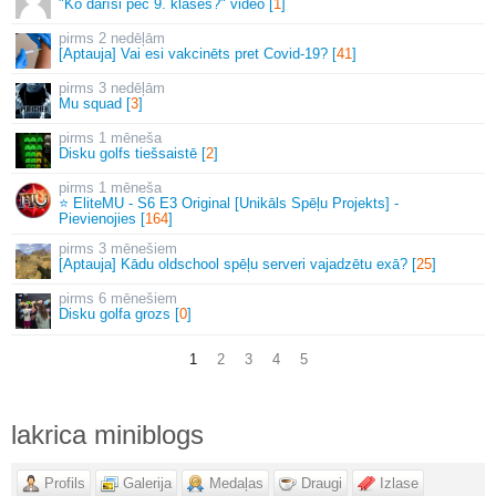
"Ko darīsi pēc 9. klases?" video [
1
]
2 nedēļām
[Aptauja] Vai esi vakcinēts pret Covid-19? [
41
]
3 nedēļām
Mu squad [
3
]
1 mēneša
Disku golfs tiešsaistē [
2
]
1 mēneša
⭐ EliteMU - S6 E3 Original [Unikāls Spēļu Projekts] -
Pievienojies [
164
]
3 mēnešiem
[Aptauja] Kādu oldschool spēļu serveri vajadzētu exā? [
25
]
6 mēnešiem
Disku golfa grozs [
0
]
1
2
3
4
5
lakrica miniblogs
Profils
Galerija
Medaļas
Draugi
Izlase