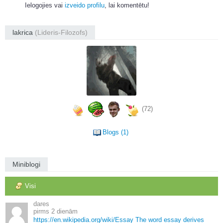
Ielogojies vai
izveido profilu
, lai komentētu!
lakrica
(Lideris-Filozofs)
(72)
Blogs (1)
Miniblogi
Visi
dares
2 dienām
https://en.
wikipedia.
org/wiki/Essay The word essay derives