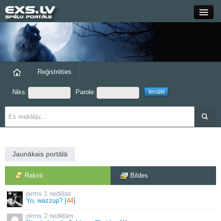
Close
Forums
Raksti
Reģistrēties
Niks:
Parole:
Blogi
Grupas
Steam
Jaunākais portālā
exs.lv
Raksti
Bildes
1 nedēļas
Yo, wazzup? [
44
]
2 nedēļām