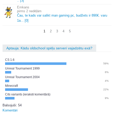
.
.
[3]
Emkans
2 nedēļām
Čau, te kads var salikt man gaming pc, budžets ir 890€.
varu
1a.
.
.
[0]
1
2
3
4
5
Aptauja: Kādu oldschool spēļu serveri vajadzētu exā?
CS 1.6
59%
Unreal Tournament 1999
6%
Unreal Tournament 2004
4%
Minecraft
22%
Cits variants (ieraksti komentārā)
9%
Balsojuši: 54
Komentāri