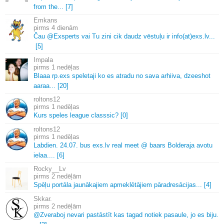
from the.
.
.
[7]
Emkans
4 dienām
Čau @Exsperts vai Tu zini cik daudz vēstuļu ir info(at)exs.
lv.
.
.
[5]
Impala
1 nedēļas
Blaaa rp.
exs speletaji ko es atradu no sava arhiiva, dzeeshot
aaraa.
.
.
[20]
roltons12
1 nedēļas
Kurs speles league classsic? [0]
roltons12
1 nedēļas
Labdien.
24.
07.
bus exs.
lv real meet @ baars Bolderaja avotu
ielaa.
.
.
.
[6]
Rocky__Lv
2 nedēļām
Spēļu portāla jaunākajiem apmeklētājiem pāradresācijas.
.
.
[4]
Skkar.
2 nedēļām
@Zveraboj nevari pastāstīt kas tagad notiek pasaule, jo es biju.