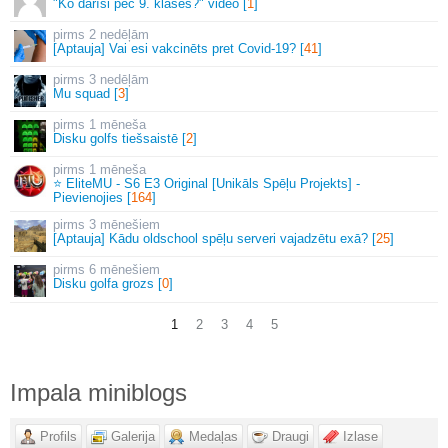
"Ko darīsi pēc 9. klases?" video [
1
]
2 nedēļām
[Aptauja] Vai esi vakcinēts pret Covid-19? [
41
]
3 nedēļām
Mu squad [
3
]
1 mēneša
Disku golfs tiešsaistē [
2
]
1 mēneša
⭐ EliteMU - S6 E3 Original [Unikāls Spēļu Projekts] -
Pievienojies [
164
]
3 mēnešiem
[Aptauja] Kādu oldschool spēļu serveri vajadzētu exā? [
25
]
6 mēnešiem
Disku golfa grozs [
0
]
1
2
3
4
5
Impala miniblogs
Profils
Galerija
Medaļas
Draugi
Izlase