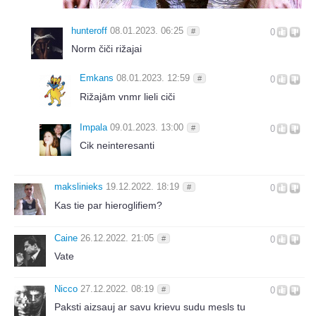
hunteroff
08.01.2023. 06:25
#
0
Norm čiči rižajai
Emkans
08.01.2023. 12:59
#
0
Rižajām vnmr lieli ciči
Impala
09.01.2023. 13:00
#
0
Cik neinteresanti
makslinieks
19.12.2022. 18:19
#
0
Kas tie par hieroglifiem?
Caine
26.12.2022. 21:05
#
0
Vate
Nicco
27.12.2022. 08:19
#
0
Paksti aizsauj ar savu krievu sudu mesls tu