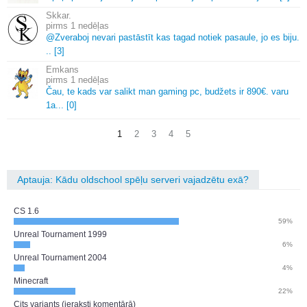
Skkar.
1 nedēļas
@Zveraboj nevari pastāstīt kas tagad notiek pasaule, jo es biju.
.
.
[3]
Emkans
1 nedēļas
Čau, te kads var salikt man gaming pc, budžets ir 890€.
varu
1a.
.
.
[0]
1
2
3
4
5
Aptauja: Kādu oldschool spēļu serveri vajadzētu exā?
CS 1.6
59%
Unreal Tournament 1999
6%
Unreal Tournament 2004
4%
Minecraft
22%
Cits variants (ieraksti komentārā)