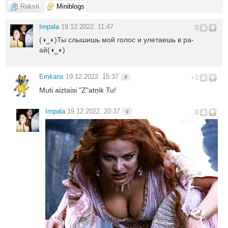
Raksti
Miniblogs
Impala
19.12.2022. 11:47
0
(◑‿◐)Ты слышишь мой голос и улетаешь в ра-
ай(◑‿◐)
Emkans
19.12.2022. 15:37
#
+1
Muti aiztaisi "Z"atņik Tu!
Impala
19.12.2022. 20:37
#
0