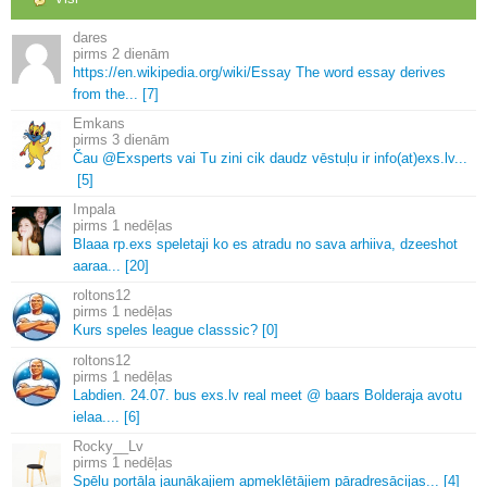
dares
2 dienām
https://en.
wikipedia.
org/wiki/Essay The word essay derives
from the.
.
.
[7]
Emkans
3 dienām
Čau @Exsperts vai Tu zini cik daudz vēstuļu ir info(at)exs.
lv.
.
.
[5]
Impala
1 nedēļas
Blaaa rp.
exs speletaji ko es atradu no sava arhiiva, dzeeshot
aaraa.
.
.
[20]
roltons12
1 nedēļas
Kurs speles league classsic? [0]
roltons12
1 nedēļas
Labdien.
24.
07.
bus exs.
lv real meet @ baars Bolderaja avotu
ielaa.
.
.
.
[6]
Rocky__Lv
1 nedēļas
Spēļu portāla jaunākajiem apmeklētājiem pāradresācijas.
.
.
[4]