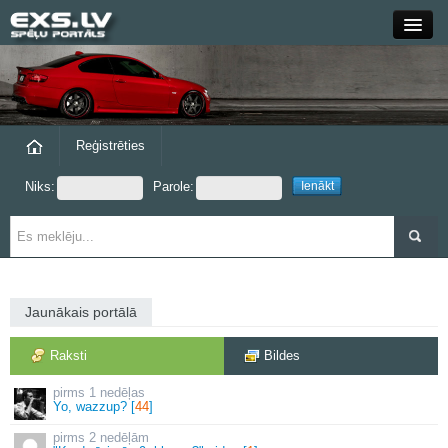
Close
Forums
Raksti
Reģistrēties
Niks:
Parole:
Blogi
Grupas
Steam
Jaunākais portālā
exs.lv
Raksti
Bildes
1 nedēļas
Yo, wazzup? [
44
]
2 nedēļām