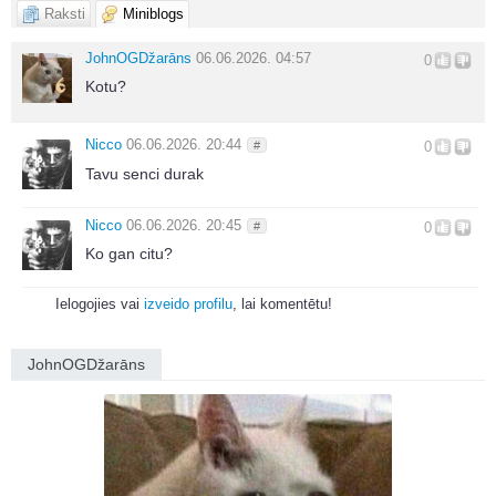
Raksti
Miniblogs
JohnOGDžarāns
06.06.2026. 04:57
0
Kotu?
Nicco
06.06.2026. 20:44
#
0
Tavu senci durak
Nicco
06.06.2026. 20:45
#
0
Ko gan citu?
Ielogojies vai
izveido profilu
, lai komentētu!
JohnOGDžarāns