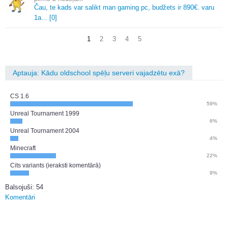
Čau, te kads var salikt man gaming pc, budžets ir 890€.
varu
1a.
.
.
[0]
1
2
3
4
5
Aptauja: Kādu oldschool spēļu serveri vajadzētu exā?
CS 1.6
59%
Unreal Tournament 1999
6%
Unreal Tournament 2004
4%
Minecraft
22%
Cits variants (ieraksti komentārā)
9%
Balsojuši: 54
Komentāri