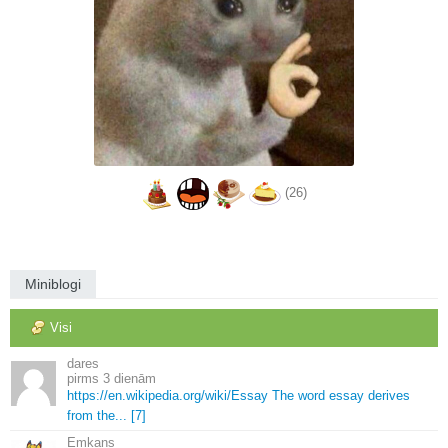
(26)
Miniblogi
Visi
dares
3 dienām
https://en.
wikipedia.
org/wiki/Essay The word essay derives
from the.
.
.
[7]
Emkans