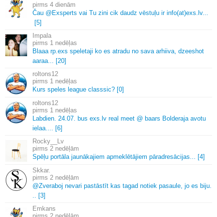
4 dienām
Čau @Exsperts vai Tu zini cik daudz vēstuļu ir info(at)exs.
lv.
.
.
[5]
Impala
1 nedēļas
Blaaa rp.
exs speletaji ko es atradu no sava arhiiva, dzeeshot
aaraa.
.
.
[20]
roltons12
1 nedēļas
Kurs speles league classsic? [0]
roltons12
1 nedēļas
Labdien.
24.
07.
bus exs.
lv real meet @ baars Bolderaja avotu
ielaa.
.
.
.
[6]
Rocky__Lv
2 nedēļām
Spēļu portāla jaunākajiem apmeklētājiem pāradresācijas.
.
.
[4]
Skkar.
2 nedēļām
@Zveraboj nevari pastāstīt kas tagad notiek pasaule, jo es biju.
.
.
[3]
Emkans
2 nedēļām