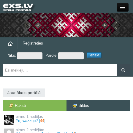
Close
Forums
Raksti
Reģistrēties
Niks:
Parole:
Blogi
Grupas
Steam
Jaunākais portālā
exs.lv
Raksti
Bildes
1 nedēļas
Yo, wazzup? [
44
]
2 nedēļām