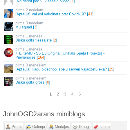
"Ko darīsi pēc 9. klases?" video [
1
]
2 nedēļām
[Aptauja] Vai esi vakcinēts pret Covid-19? [
41
]
3 nedēļām
Mu squad [
3
]
1 mēneša
Disku golfs tiešsaistē [
2
]
1 mēneša
⭐ EliteMU - S6 E3 Original [Unikāls Spēļu Projekts] -
Pievienojies [
164
]
3 mēnešiem
[Aptauja] Kādu oldschool spēļu serveri vajadzētu exā? [
25
]
6 mēnešiem
Disku golfa grozs [
0
]
1
2
3
4
5
JohnOGDžarāns miniblogs
Profils
Galerija
Medaļas
Draugi
Izlase