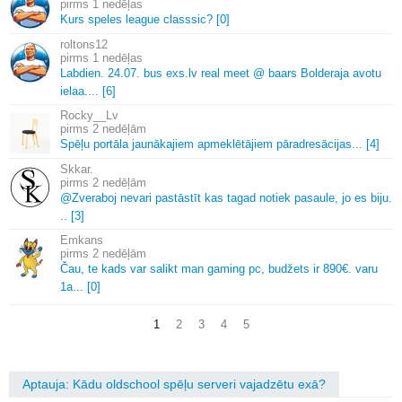
1 nedēļas
Kurs speles league classsic? [0]
roltons12
1 nedēļas
Labdien.
24.
07.
bus exs.
lv real meet @ baars Bolderaja avotu
ielaa.
.
.
.
[6]
Rocky__Lv
2 nedēļām
Spēļu portāla jaunākajiem apmeklētājiem pāradresācijas.
.
.
[4]
Skkar.
2 nedēļām
@Zveraboj nevari pastāstīt kas tagad notiek pasaule, jo es biju.
.
.
[3]
Emkans
2 nedēļām
Čau, te kads var salikt man gaming pc, budžets ir 890€.
varu
1a.
.
.
[0]
1
2
3
4
5
Aptauja: Kādu oldschool spēļu serveri vajadzētu exā?