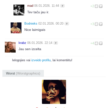
mad
06.01.2026. 11:44
#
+2
Tev taču jau ir.
Bodnieks
02.01.2026. 00:20
#
+3
Nice laimigais
krabz
06.01.2026. 22:14
#
+4
Jau sen izcelta
Ielogojies vai
izveido profilu
, lai komentētu!
Worst
(Worstgraphics)