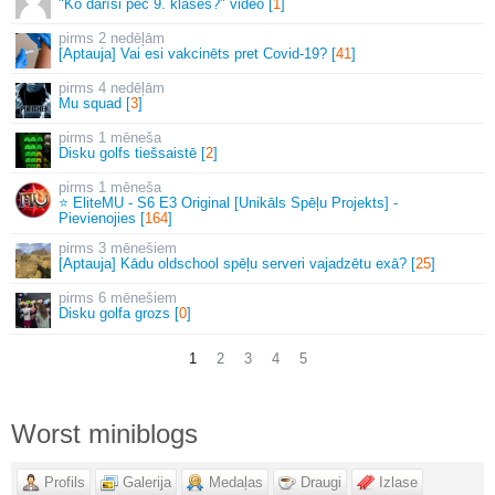
"Ko darīsi pēc 9. klases?" video [
1
]
2 nedēļām
[Aptauja] Vai esi vakcinēts pret Covid-19? [
41
]
4 nedēļām
Mu squad [
3
]
1 mēneša
Disku golfs tiešsaistē [
2
]
1 mēneša
⭐ EliteMU - S6 E3 Original [Unikāls Spēļu Projekts] -
Pievienojies [
164
]
3 mēnešiem
[Aptauja] Kādu oldschool spēļu serveri vajadzētu exā? [
25
]
6 mēnešiem
Disku golfa grozs [
0
]
1
2
3
4
5
Worst miniblogs
Profils
Galerija
Medaļas
Draugi
Izlase