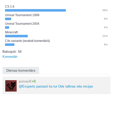
CS 1.6
59%
Unreal Tournament 1999
6%
Unreal Tournament 2004
4%
Minecraft
22%
Cits variants (ieraksti komentārā)
9%
Balsojuši: 54
Komentāri
Dienas komentārs
pumasiK
+0
@Exsperts pastasti ka tur Ods tallinas iela micijas