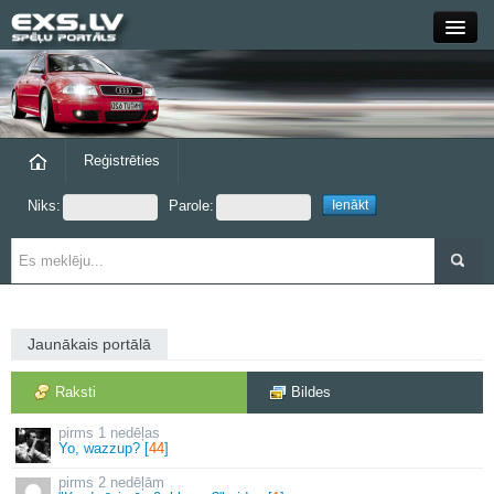
Close
Forums
Raksti
Reģistrēties
Niks:
Parole:
Blogi
Grupas
Steam
Jaunākais portālā
exs.lv
Raksti
Bildes
1 nedēļas
Yo, wazzup? [
44
]
2 nedēļām