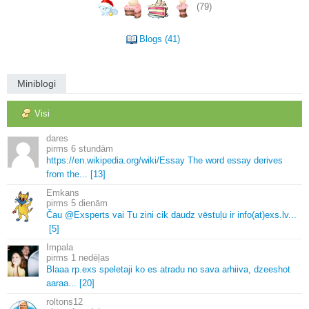
(79)
Blogs (41)
Miniblogi
Visi
dares
6 stundām
https://en.
wikipedia.
org/wiki/Essay The word essay derives
from the.
.
.
[13]
Emkans
5 dienām
Čau @Exsperts vai Tu zini cik daudz vēstuļu ir info(at)exs.
lv.
.
.
[5]
Impala
1 nedēļas
Blaaa rp.
exs speletaji ko es atradu no sava arhiiva, dzeeshot
aaraa.
.
.
[20]
roltons12