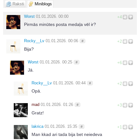
Raksti
Miniblogs
Worst
01.01.2026. 00:00
+4
Pirmās minūtes posta medaļa vēl ir?
Rocky__Lv
01.01.2026. 00:06
#
+2
Bija?
Worst
01.01.2026. 00:25
#
+6
Jā.
Rocky__Lv
01.01.2026. 00:44
#
+2
Opā.
mad
01.01.2026. 01:26
#
+3
Gratz!
lakrica
01.01.2026. 15:35
#
+1
Man kkad ari tada bija bet neiedeva