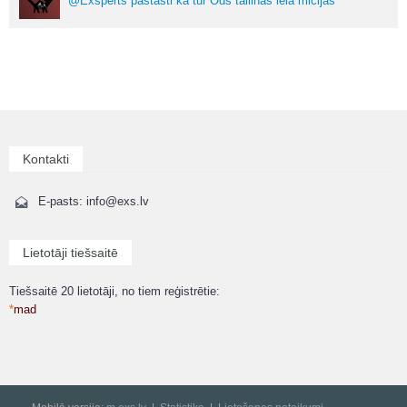
@Exsperts pastasti ka tur Ods tallinas iela micijas
Kontakti
E-pasts: info@exs.lv
Lietotāji tiešsaitē
Tiešsaitē 20 lietotāji, no tiem reģistrētie:
*
mad