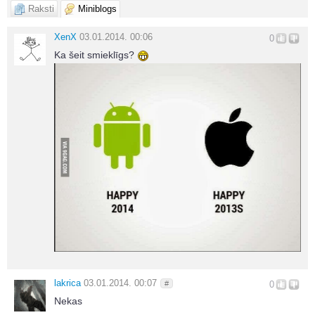
Raksti
Miniblogs
XenX
03.01.2014. 00:06
0
Ka šeit smieklīgs?
lakrica
03.01.2014. 00:07
#
0
Nekas