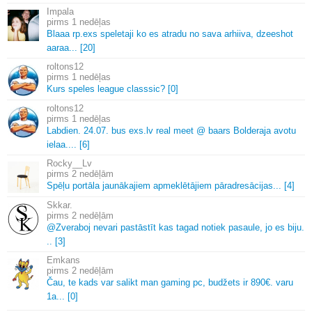
Impala
1 nedēļas
Blaaa rp.
exs speletaji ko es atradu no sava arhiiva, dzeeshot
aaraa.
.
.
[20]
roltons12
1 nedēļas
Kurs speles league classsic? [0]
roltons12
1 nedēļas
Labdien.
24.
07.
bus exs.
lv real meet @ baars Bolderaja avotu
ielaa.
.
.
.
[6]
Rocky__Lv
2 nedēļām
Spēļu portāla jaunākajiem apmeklētājiem pāradresācijas.
.
.
[4]
Skkar.
2 nedēļām
@Zveraboj nevari pastāstīt kas tagad notiek pasaule, jo es biju.
.
.
[3]
Emkans
2 nedēļām
Čau, te kads var salikt man gaming pc, budžets ir 890€.
varu
1a.
.
.
[0]