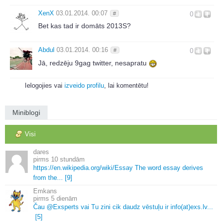
XenX
03.01.2014. 00:07
#
0
Bet kas tad ir domāts 2013S?
Abdul
03.01.2014. 00:16
#
0
Jā, redzēju 9gag twitter, nesapratu
Ielogojies vai
izveido profilu
, lai komentētu!
Miniblogi
Visi
dares
10 stundām
https://en.
wikipedia.
org/wiki/Essay The word essay derives
from the.
.
.
[9]
Emkans
5 dienām
Čau @Exsperts vai Tu zini cik daudz vēstuļu ir info(at)exs.
lv.
.
.
[5]