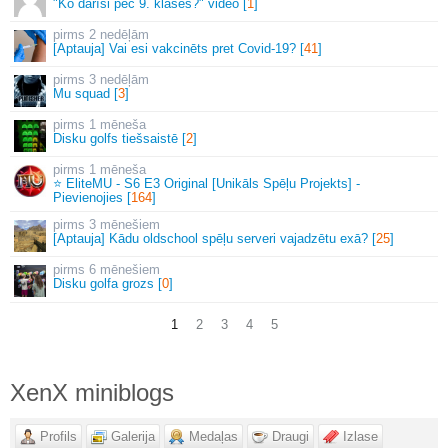
"Ko darīsi pēc 9. klases?" video [
1
]
2 nedēļām
[Aptauja] Vai esi vakcinēts pret Covid-19? [
41
]
3 nedēļām
Mu squad [
3
]
1 mēneša
Disku golfs tiešsaistē [
2
]
1 mēneša
⭐ EliteMU - S6 E3 Original [Unikāls Spēļu Projekts] -
Pievienojies [
164
]
3 mēnešiem
[Aptauja] Kādu oldschool spēļu serveri vajadzētu exā? [
25
]
6 mēnešiem
Disku golfa grozs [
0
]
1
2
3
4
5
XenX miniblogs
Profils
Galerija
Medaļas
Draugi
Izlase