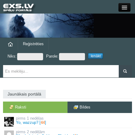
Close
Forums
Raksti
Reģistrēties
Niks:
Parole:
Blogi
Grupas
Steam
Jaunākais portālā
exs.lv
Raksti
Bildes
1 nedēļas
Yo, wazzup? [
44
]
2 nedēļām