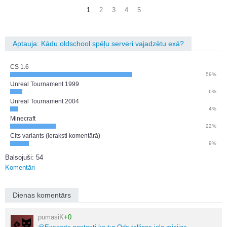
1
2
3
4
5
Aptauja: Kādu oldschool spēļu serveri vajadzētu exā?
CS 1.6
59%
Unreal Tournament 1999
6%
Unreal Tournament 2004
4%
Minecraft
22%
Cits variants (ieraksti komentārā)
9%
Balsojuši: 54
Komentāri
Dienas komentārs
pumasiK
+0