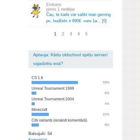
Emkans
1 nedēļas
Čau, te kads var salikt man gaming
pc, budžets ir 890€.
varu 1a.
.
.
[0]
1
2
3
4
5
Aptauja: Kādu oldschool spēļu serveri
vajadzētu exā?
CS 1.6
59%
Unreal Tournament 1999
6%
Unreal Tournament 2004
4%
Minecraft
22%
Cits variants (ieraksti komentārā)
9%
Balsojuši: 54
Komentāri