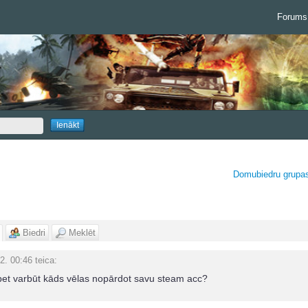
Forums
Domubiedru grupa
Biedri
Meklēt
2. 00:46
teica:
bet varbūt kāds vēlas nopārdot savu steam acc?