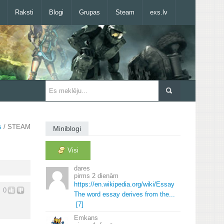
Raksti
Blogi
Grupas
Steam
exs.lv
s
/ STEAM
Miniblogi
Visi
dares
2 dienām
https://en.
wikipedia.
org/wiki/Essay
0
The word essay derives from the.
.
.
[7]
Emkans