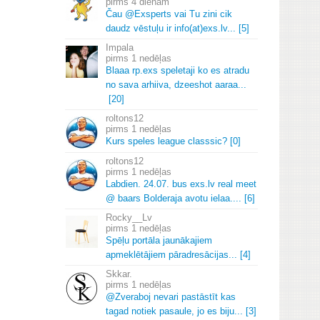
4 dienām
Čau @Exsperts vai Tu zini cik
daudz vēstuļu ir info(at)exs.
lv.
.
.
[5]
Impala
1 nedēļas
Blaaa rp.
exs speletaji ko es atradu
no sava arhiiva, dzeeshot aaraa.
.
.
[20]
roltons12
1 nedēļas
Kurs speles league classsic? [0]
roltons12
1 nedēļas
Labdien.
24.
07.
bus exs.
lv real meet
@ baars Bolderaja avotu ielaa.
.
.
.
[6]
Rocky__Lv
1 nedēļas
Spēļu portāla jaunākajiem
apmeklētājiem pāradresācijas.
.
.
[4]
Skkar.
1 nedēļas
@Zveraboj nevari pastāstīt kas
tagad notiek pasaule, jo es biju.
.
.
[3]