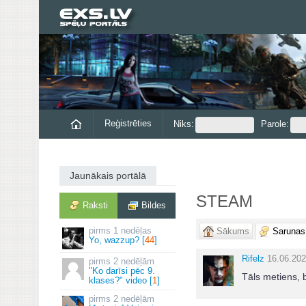
Reģistrēties
Niks:
Parole:
Jaunākais portālā
STEAM
Raksti
Bildes
1 nedēļas
Sākums
Sarunas
Yo, wazzup? [
44
]
Rifelz
16.06.202
2 nedēļām
"Ko darīsi pēc 9.
Tāls metiens, 
klases?" video [
1
]
2 nedēļām