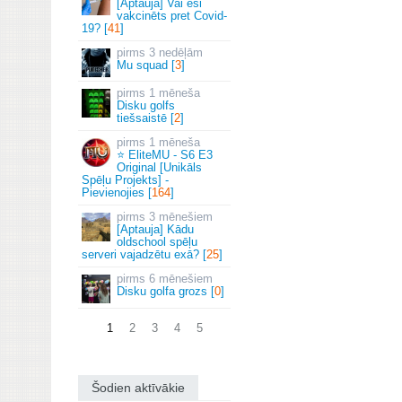
[Aptauja] Vai esi
vakcinēts pret Covid-
19? [
41
]
3 nedēļām
Mu squad [
3
]
1 mēneša
Disku golfs
tiešsaistē [
2
]
1 mēneša
⭐ EliteMU - S6 E3
Original [Unikāls
Spēļu Projekts] -
Pievienojies [
164
]
3 mēnešiem
[Aptauja] Kādu
oldschool spēļu
serveri vajadzētu exā? [
25
]
6 mēnešiem
Disku golfa grozs [
0
]
1
2
3
4
5
Šodien aktīvākie