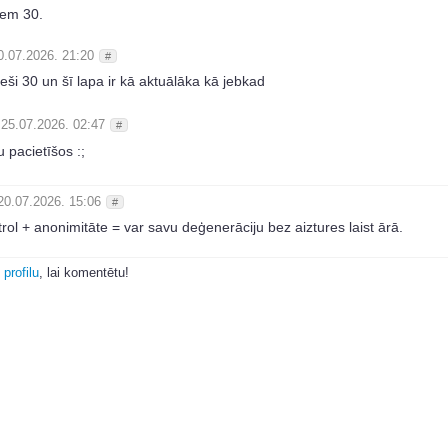
zem 30.
0.07.2026. 21:20
#
ieši 30 un šī lapa ir kā aktuālāka kā jebkad
25.07.2026. 02:47
#
 pacietīšos :;
20.07.2026. 15:06
#
rol + anonimitāte = var savu deģenerāciju bez aiztures laist ārā.
 profilu
, lai komentētu!