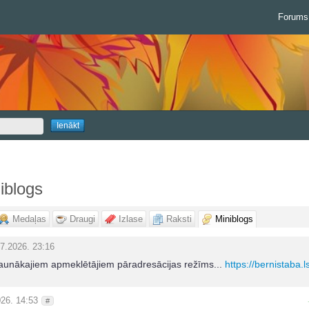
Forums
iblogs
Medaļas
Draugi
Izlase
Raksti
Miniblogs
7.2026. 23:16
jaunākajiem apmeklētājiem pāradresācijas režīms...
https://bernistaba.l
26. 14:53
#