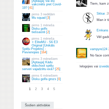
[Aptauja] Vai esi
Tiem, kam 
vakcinēts pret Covid-
19? [
41
]
Skkar.
2
3 nedēļām
Mu squad [
3
]
Man ir t
1 mēneša
Disku golfs
Emkans
tiešsaistē [
2
]
Vēl gadu
1 mēneša
⭐ EliteMU - S6 E3
Original [Unikāls
Spēļu Projekts] -
vampyre124
Pievienojies [
164
]
No face cont
3 mēnešiem
[Aptauja] Kādu
oldschool spēļu
Ielogojies vai
izveido
serveri vajadzētu exā? [
25
]
6 mēnešiem
Disku golfa grozs [
0
]
1
2
3
4
5
Šodien aktīvākie