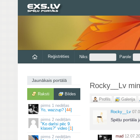
Reģistrēties
Niks:
Parole:
Jaunākais portālā
Rocky__Lv min
Raksti
Bildes
Profils
Galerija
1 nedēļas
Yo, wazzup? [
44
]
Rocky__Lv
07.0
2 nedēļām
Spēļu portāla 
"Ko darīsi pēc 9.
klases?" video [
1
]
mad
12.07.20
2 nedēļām