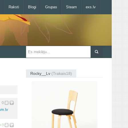
Raksti
Blogi
Grupas
Steam
exs.lv
Rocky__Lv
(Trakais18)
0
sm.lv
+3