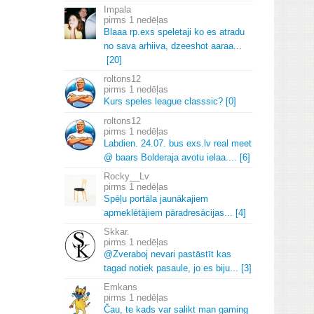
Impala
1 nedēļas
Blaaa rp.
exs speletaji ko es atradu
no sava arhiiva, dzeeshot aaraa.
.
.
[20]
roltons12
1 nedēļas
Kurs speles league classsic? [0]
roltons12
1 nedēļas
Labdien.
24.
07.
bus exs.
lv real meet
@ baars Bolderaja avotu ielaa.
.
.
.
[6]
Rocky__Lv
1 nedēļas
Spēļu portāla jaunākajiem
apmeklētājiem pāradresācijas.
.
.
[4]
Skkar.
1 nedēļas
@Zveraboj nevari pastāstīt kas
tagad notiek pasaule, jo es biju.
.
.
[3]
Emkans
1 nedēļas
Čau, te kads var salikt man gaming