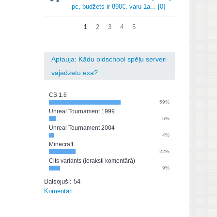
pc, budžets ir 890€.
varu 1a.
.
.
[0]
1
2
3
4
5
Aptauja: Kādu oldschool spēļu serveri
vajadzētu exā?
CS 1.6
59%
Unreal Tournament 1999
6%
Unreal Tournament 2004
4%
Minecraft
22%
Cits variants (ieraksti komentārā)
9%
Balsojuši: 54
Komentāri