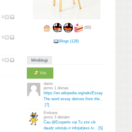
0
(65)
0
Blogs (128)
Miniblogi
0
Visi
dares
1 dienas
https://en.
wikipedia.
org/wiki/Essay
The word essay derives from the.
.
.
[7]
Emkans
3 dienām
Čau @Exsperts vai Tu zini cik
daudz vēstuļu ir info(at)exs.
lv.
.
.
[5]