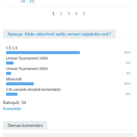
1a.
.
.
[0]
1
2
3
4
5
Aptauja: Kādu oldschool spēļu serveri vajadzētu exā?
CS 1.6
59%
Unreal Tournament 1999
6%
Unreal Tournament 2004
4%
Minecraft
22%
Cits variants (ieraksti komentārā)
9%
Balsojuši: 54
Komentāri
Dienas komentārs