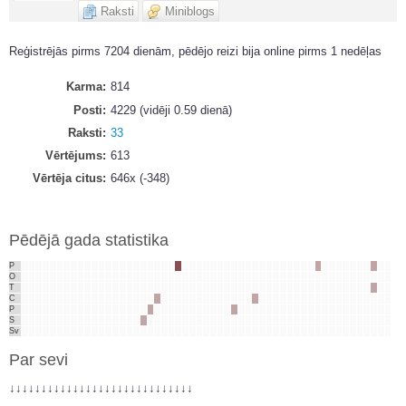
Raksti
Miniblogs
Reģistrējās pirms 7204 dienām, pēdējo reizi bija online pirms 1 nedēļas
Karma
814
Posti
4229 (vidēji 0.59 dienā)
Raksti
33
Vērtējums
613
Vērtēja citus
646x (-348)
Pēdējā gada statistika
P
O
T
C
P
S
Sv
Par sevi
↓↓↓↓↓↓↓↓↓↓↓↓↓↓↓↓↓↓↓↓↓↓↓↓↓↓↓↓↓