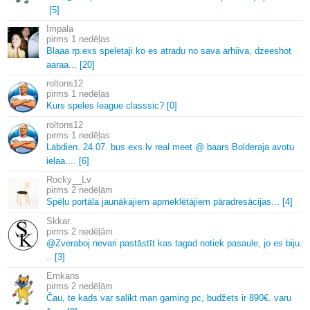
[5]
Impala
1 nedēļas
Blaaa rp.
exs speletaji ko es atradu no sava arhiiva, dzeeshot
aaraa.
.
.
[20]
roltons12
1 nedēļas
Kurs speles league classsic? [0]
roltons12
1 nedēļas
Labdien.
24.
07.
bus exs.
lv real meet @ baars Bolderaja avotu
ielaa.
.
.
.
[6]
Rocky__Lv
2 nedēļām
Spēļu portāla jaunākajiem apmeklētājiem pāradresācijas.
.
.
[4]
Skkar.
2 nedēļām
@Zveraboj nevari pastāstīt kas tagad notiek pasaule, jo es biju.
.
.
[3]
Emkans
2 nedēļām
Čau, te kads var salikt man gaming pc, budžets ir 890€.
varu