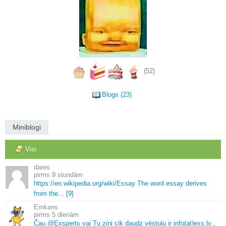
(52)
Blogs (23)
Miniblogi
Visi
dares
9 stundām
https://en.
wikipedia.
org/wiki/Essay The word essay derives
from the.
.
.
[9]
Emkans
5 dienām
Čau @Exsperts vai Tu zini cik daudz vēstuļu ir info(at)exs.
lv.
.
.