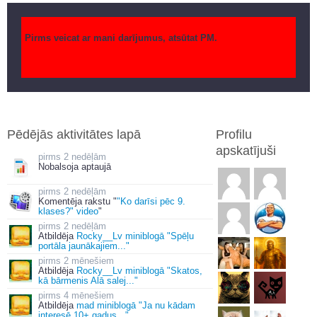
Pirms veicat ar mani darījumus, atsūtat PM.
Pēdējās aktivitātes lapā
Profilu
apskatījuši
2 nedēļām
Nobalsoja aptaujā
2 nedēļām
Komentēja rakstu "
"Ko darīsi pēc 9.
klases?" video
"
2 nedēļām
Atbildēja
Rocky__Lv miniblogā "Spēļu
portāla jaunākajiem..."
2 mēnešiem
Atbildēja
Rocky__Lv miniblogā "Skatos,
kā bārmenis Alā salej..."
4 mēnešiem
Atbildēja
mad miniblogā "Ja nu kādam
interesē 10+ gadus..."