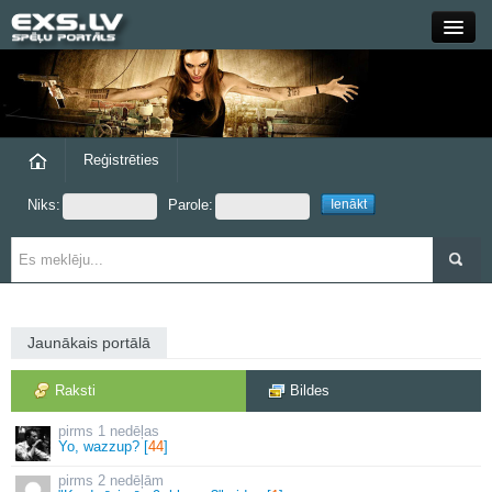
Close
Forums
Raksti
Reģistrēties
Niks:
Parole:
Blogi
Grupas
Steam
Jaunākais portālā
exs.lv
Raksti
Bildes
1 nedēļas
Yo, wazzup? [
44
]
2 nedēļām