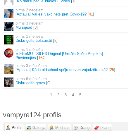
"Ko darīsi pēc 9. klases?" video [
1
]
2 nedēļām
[Aptauja] Vai esi vakcinēts pret Covid-19? [
41
]
3 nedēļām
Mu squad [
3
]
1 mēneša
Disku golfs tiešsaistē [
2
]
1 mēneša
⭐ EliteMU - S6 E3 Original [Unikāls Spēļu Projekts] -
Pievienojies [
164
]
3 mēnešiem
[Aptauja] Kādu oldschool spēļu serveri vajadzētu exā? [
25
]
6 mēnešiem
Disku golfa grozs [
0
]
1
2
3
4
5
vampyre124 profils
Profils
Galerija
Medaļas
Draugi
Izlase