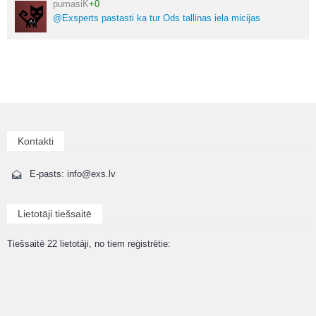
pumasiK
+0
@Exsperts pastasti ka tur Ods tallinas iela micijas
Kontakti
E-pasts: info@exs.lv
Lietotāji tiešsaitē
Tiešsaitē 22 lietotāji, no tiem reģistrētie: