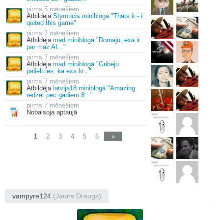
5 mēnešiem
Atbildēja
Styrnucis miniblogā "Thats it - i
quited this game"
7 mēnešiem
Atbildēja
mad miniblogā "Domāju, exā ir
par maz AI..."
7 mēnešiem
Atbildēja
mad miniblogā "Gribēju
palielīties, ka exs.lv..."
7 mēnešiem
Atbildēja
latvija18 miniblogā "Amazing
redzēt pēc gadiem 8..."
7 mēnešiem
Nobalsoja aptaujā
1
2
3
4
5
6
»
vampyre124
(Jauns Draugs)