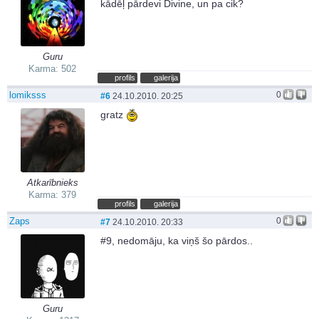
kādēļ pārdevi Divine, un pa cik?
Guru
Karma: 502
profils
galerija
lomiksss
0
#6
24.10.2010. 20:25
gratz
Atkarībnieks
Karma: 379
profils
galerija
Zaps
0
#7
24.10.2010. 20:33
#9, nedomāju, ka viņš šo pārdos..
Guru