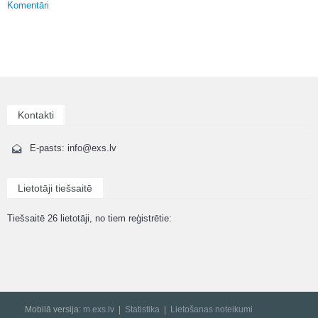
Komentāri
Kontakti
E-pasts: info@exs.lv
Lietotāji tiešsaitē
Tiešsaitē 26 lietotāji, no tiem reģistrētie:
Mobilā versija:
m.exs.lv
Statistika
Lietošanas noteikumi