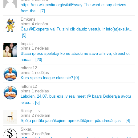
https://en.
wikipedia.
org/wiki/Essay The word essay derives
from the.
.
.
[7]
Emkans
4 dienām
Čau @Exsperts vai Tu zini cik daudz vēstuļu ir info(at)exs.
lv.
.
.
[5]
Impala
1 nedēļas
Blaaa rp.
exs speletaji ko es atradu no sava arhiiva, dzeeshot
aaraa.
.
.
[20]
roltons12
1 nedēļas
Kurs speles league classsic? [0]
roltons12
1 nedēļas
Labdien.
24.
07.
bus exs.
lv real meet @ baars Bolderaja avotu
ielaa.
.
.
.
[6]
Rocky__Lv
2 nedēļām
Spēļu portāla jaunākajiem apmeklētājiem pāradresācijas.
.
.
[4]
Skkar.
2 nedēļām