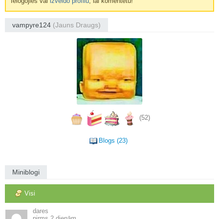
Ielogojies vai
izveido profilu
, lai komentētu!
vampyre124
(Jauns Draugs)
(52)
Blogs (23)
Miniblogi
Visi
dares
2 dienām