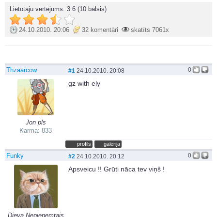
Lietotāju vērtējums:
3.6
(10 balsis)
24.10.2010. 20:06
32 komentāri
skatīts 7061x
Thzaarcow
0
#1
24.10.2010. 20:08
gz with ely
Jon pls
Karma: 833
profils
galerija
Funky
0
#2
24.10.2010. 20:12
Apsveicu !! Grūti nāca tev viņš !
Dieva Nepieņemtais