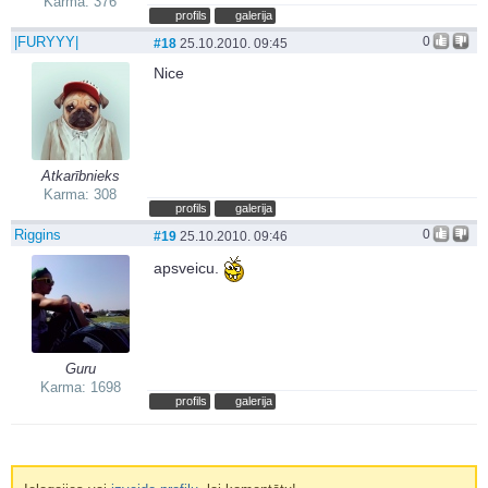
Karma: 376
profils
galerija
|FURYYY|
0
#18
25.10.2010. 09:45
Nice
Atkarībnieks
Karma: 308
profils
galerija
Riggins
0
#19
25.10.2010. 09:46
apsveicu.
Guru
Karma: 1698
profils
galerija