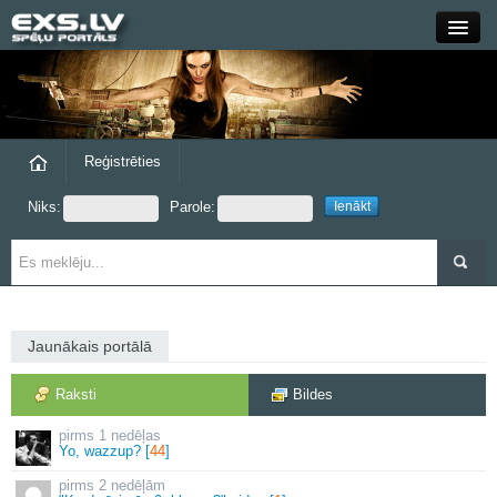
Close
Forums
Raksti
Reģistrēties
Niks:
Parole:
Blogi
Grupas
Steam
Jaunākais portālā
exs.lv
Raksti
Bildes
1 nedēļas
Yo, wazzup? [
44
]
2 nedēļām