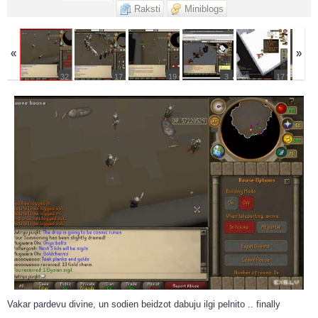
Raksti
Miniblogs
«
»
32
17
19
3
17
Vakar pardevu divine, un sodien beidzot dabuju ilgi pelnito .. finally