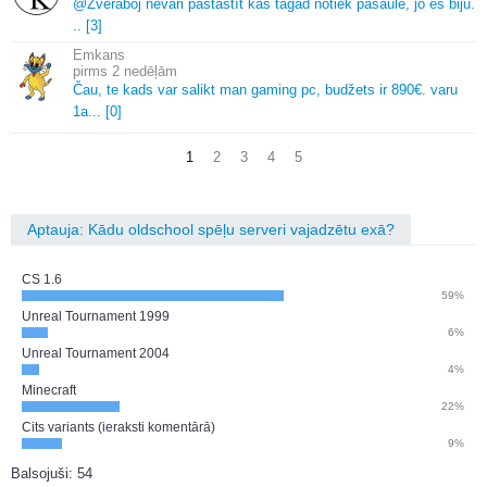
@Zveraboj nevari pastāstīt kas tagad notiek pasaule, jo es biju.
.
.
[3]
Emkans
2 nedēļām
Čau, te kads var salikt man gaming pc, budžets ir 890€.
varu
1a.
.
.
[0]
1
2
3
4
5
Aptauja: Kādu oldschool spēļu serveri vajadzētu exā?
CS 1.6
59%
Unreal Tournament 1999
6%
Unreal Tournament 2004
4%
Minecraft
22%
Cits variants (ieraksti komentārā)
9%
Balsojuši: 54