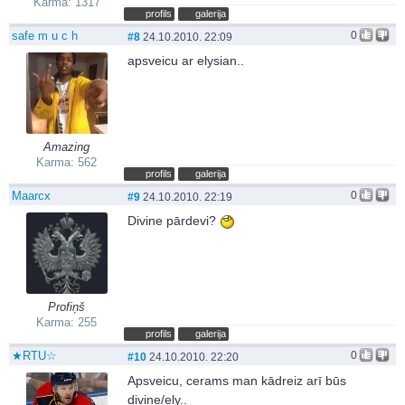
Karma: 1317
profils
galerija
safe m u c h
0
#8
24.10.2010. 22:09
apsveicu ar elysian..
Amazing
Karma: 562
profils
galerija
Maarcx
0
#9
24.10.2010. 22:19
Divine pārdevi?
Profiņš
Karma: 255
profils
galerija
★RTU☆
0
#10
24.10.2010. 22:20
Apsveicu, cerams man kādreiz arī būs
divine/ely..