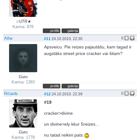
☆UTR★
Karma: 878
profils
galerija
Athe
0
#11
24.10.2010. 22:30
Apsveicu. Pie reizes pajautāšu, kam tagad ir
augstāks street price cracker vai šitam?
Guru
Karma: 1383
profils
galerija
Ričards
0
#12
24.10.2010. 22:39
#19
cracker>divine
un divine>ely kkur 5reizes...
Guru
nu tatad reikini pats
Karma: 1778