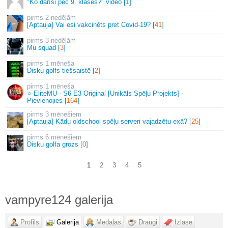
"Ko darīsi pēc 9. klases?" video [
1
]
2 nedēļām
[Aptauja] Vai esi vakcinēts pret Covid-19? [
41
]
3 nedēļām
Mu squad [
3
]
1 mēneša
Disku golfs tiešsaistē [
2
]
1 mēneša
⭐ EliteMU - S6 E3 Original [Unikāls Spēļu Projekts] -
Pievienojies [
164
]
3 mēnešiem
[Aptauja] Kādu oldschool spēļu serveri vajadzētu exā? [
25
]
6 mēnešiem
Disku golfa grozs [
0
]
1
2
3
4
5
vampyre124 galerija
Profils
Galerija
Medaļas
Draugi
Izlase