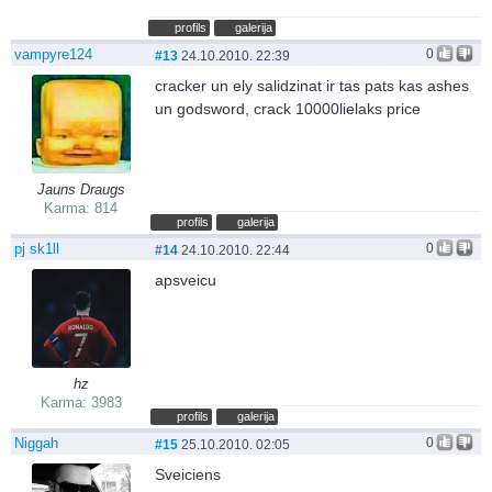
profils
galerija
vampyre124
0
#13
24.10.2010. 22:39
cracker un ely salidzinat ir tas pats kas ashes
un godsword, crack 10000lielaks price
Jauns Draugs
Karma: 814
profils
galerija
pj sk1ll
0
#14
24.10.2010. 22:44
apsveicu
hz
Karma: 3983
profils
galerija
Niggah
0
#15
25.10.2010. 02:05
Sveiciens