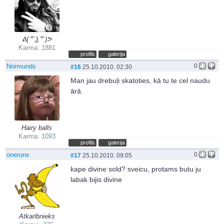
ᕕ( ͡° ͜ʖ ͡° )ᕗ
Karma: 1881
profils
galerija
Normunds
0
#16
25.10.2010. 02:30
Man jau drebuļi skatoties, kā tu te cel naudu
ārā.
Hairy balls
Karma: 1093
profils
galerija
onerunx
0
#17
25.10.2010. 09:05
kape divine sold? sveicu, protams butu ju
labak bijis divine
Atkarībnieks