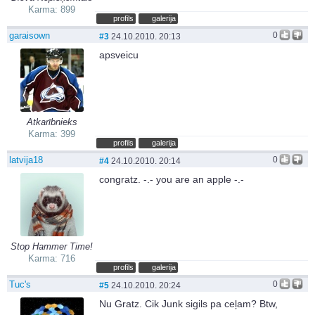
Karma: 899
profils
galerija
garaisown
0
#3
24.10.2010. 20:13
apsveicu
Atkarībnieks
Karma: 399
profils
galerija
latvija18
0
#4
24.10.2010. 20:14
congratz. -.- you are an apple -.-
Stop Hammer Time!
Karma: 716
profils
galerija
Tuc's
0
#5
24.10.2010. 20:24
Nu Gratz. Cik Junk sigils pa ceļam? Btw,