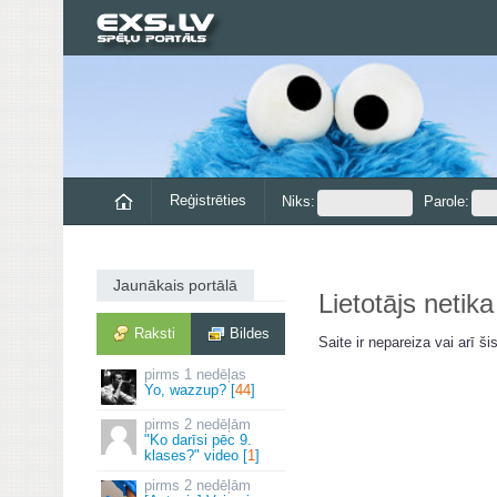
Reģistrēties
Niks:
Parole:
Jaunākais portālā
Lietotājs netika
Raksti
Bildes
Saite ir nepareiza vai arī šis
1 nedēļas
Yo, wazzup? [
44
]
2 nedēļām
"Ko darīsi pēc 9.
klases?" video [
1
]
2 nedēļām