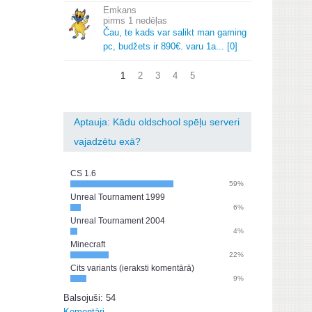
Emkans
1 nedēļas
Čau, te kads var salikt man gaming
pc, budžets ir 890€.
varu 1a.
.
.
[0]
1
2
3
4
5
Aptauja: Kādu oldschool spēļu serveri
vajadzētu exā?
CS 1.6
59%
Unreal Tournament 1999
6%
Unreal Tournament 2004
4%
Minecraft
22%
Cits variants (ieraksti komentārā)
9%
Balsojuši: 54
Komentāri