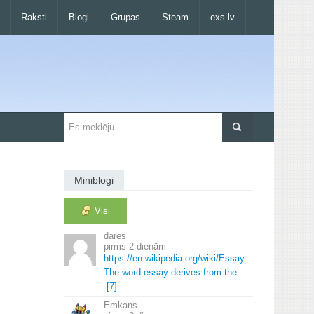
Raksti
Blogi
Grupas
Steam
exs.lv
Miniblogi
Visi
dares
2 dienām
https://en.
wikipedia.
org/wiki/Essay
The word essay derives from the.
.
.
[7]
Emkans