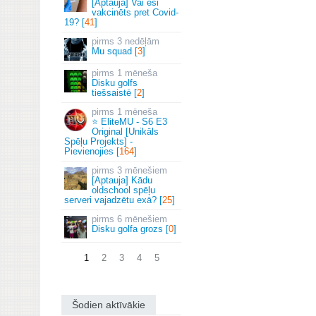
[Aptauja] Vai esi
vakcinēts pret Covid-
19? [
41
]
3 nedēļām
Mu squad [
3
]
1 mēneša
Disku golfs
tiešsaistē [
2
]
1 mēneša
⭐ EliteMU - S6 E3
Original [Unikāls
Spēļu Projekts] -
Pievienojies [
164
]
3 mēnešiem
[Aptauja] Kādu
oldschool spēļu
serveri vajadzētu exā? [
25
]
6 mēnešiem
Disku golfa grozs [
0
]
1
2
3
4
5
Šodien aktīvākie