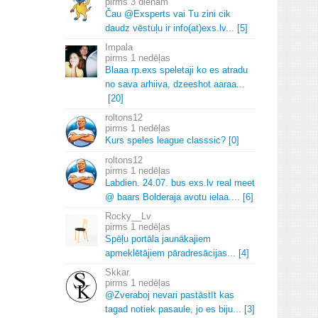
3 dienām
Čau @Exsperts vai Tu zini cik
daudz vēstuļu ir info(at)exs.
lv.
.
.
[5]
Impala
1 nedēļas
Blaaa rp.
exs speletaji ko es atradu
no sava arhiiva, dzeeshot aaraa.
.
.
[20]
roltons12
1 nedēļas
Kurs speles league classsic? [0]
roltons12
1 nedēļas
Labdien.
24.
07.
bus exs.
lv real meet
@ baars Bolderaja avotu ielaa.
.
.
.
[6]
Rocky__Lv
1 nedēļas
Spēļu portāla jaunākajiem
apmeklētājiem pāradresācijas.
.
.
[4]
Skkar.
1 nedēļas
@Zveraboj nevari pastāstīt kas
tagad notiek pasaule, jo es biju.
.
.
[3]