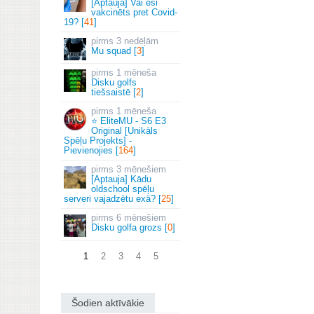
[Aptauja] Vai esi
vakcinēts pret Covid-
19? [
41
]
3 nedēļām
Mu squad [
3
]
1 mēneša
Disku golfs
tiešsaistē [
2
]
1 mēneša
⭐ EliteMU - S6 E3
Original [Unikāls
Spēļu Projekts] -
Pievienojies [
164
]
3 mēnešiem
[Aptauja] Kādu
oldschool spēļu
serveri vajadzētu exā? [
25
]
6 mēnešiem
Disku golfa grozs [
0
]
1
2
3
4
5
Šodien aktīvākie