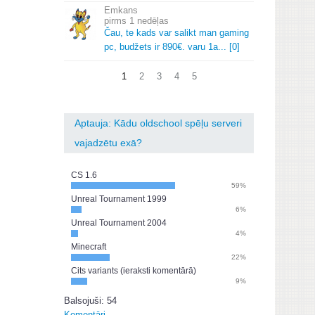
Emkans
1 nedēļas
Čau, te kads var salikt man gaming
pc, budžets ir 890€.
varu 1a.
.
.
[0]
1
2
3
4
5
Aptauja: Kādu oldschool spēļu serveri
vajadzētu exā?
CS 1.6
59%
Unreal Tournament 1999
6%
Unreal Tournament 2004
4%
Minecraft
22%
Cits variants (ieraksti komentārā)
9%
Balsojuši: 54
Komentāri