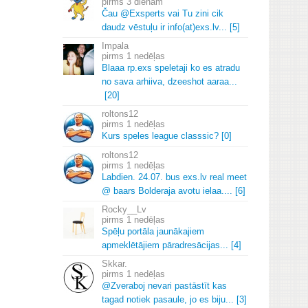
3 dienām
Čau @Exsperts vai Tu zini cik
daudz vēstuļu ir info(at)exs.
lv.
.
.
[5]
Impala
1 nedēļas
Blaaa rp.
exs speletaji ko es atradu
no sava arhiiva, dzeeshot aaraa.
.
.
[20]
roltons12
1 nedēļas
Kurs speles league classsic? [0]
roltons12
1 nedēļas
Labdien.
24.
07.
bus exs.
lv real meet
@ baars Bolderaja avotu ielaa.
.
.
.
[6]
Rocky__Lv
1 nedēļas
Spēļu portāla jaunākajiem
apmeklētājiem pāradresācijas.
.
.
[4]
Skkar.
1 nedēļas
@Zveraboj nevari pastāstīt kas
tagad notiek pasaule, jo es biju.
.
.
[3]