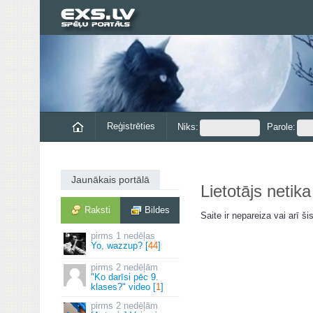
Reģistrēties
Niks:
Parole:
Jaunākais portālā
Lietotājs netika
Raksti
Bildes
Saite ir nepareiza vai arī šis
1 nedēļas
Yo, wazzup? [
44
]
2 nedēļām
"Ko darīsi pēc 9.
klases?" video [
1
]
2 nedēļām