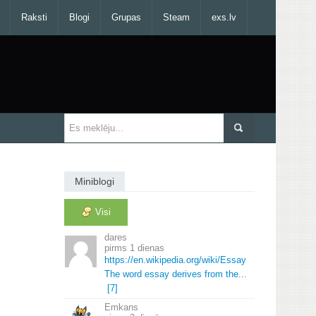
Raksti
Blogi
Grupas
Steam
exs.lv
Miniblogi
Visi
dares
1 dienas
https://en.
wikipedia.
org/wiki/Essay
The word essay derives from the.
.
.
[7]
Emkans