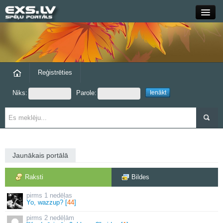
Close
Forums
Raksti
Reģistrēties
Niks:
Parole:
Blogi
Grupas
Steam
Jaunākais portālā
exs.lv
Raksti
Bildes
1 nedēļas
Yo, wazzup? [
44
]
2 nedēļām