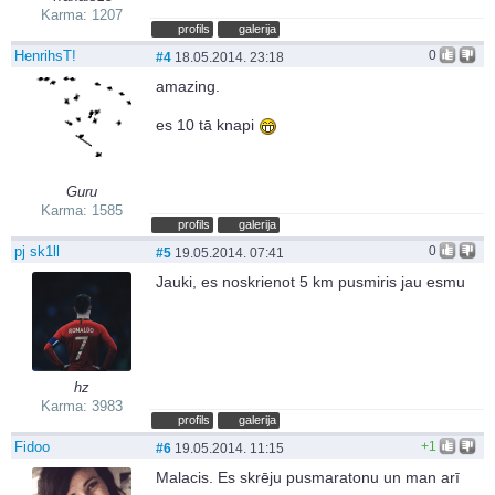
Karma: 1207
profils
galerija
HenrihsT!
0
#4
18.05.2014. 23:18
amazing.
es 10 tā knapi
Guru
Karma: 1585
profils
galerija
pj sk1ll
0
#5
19.05.2014. 07:41
Jauki, es noskrienot 5 km pusmiris jau esmu
hz
Karma: 3983
profils
galerija
Fidoo
+1
#6
19.05.2014. 11:15
Malacis. Es skrēju pusmaratonu un man arī