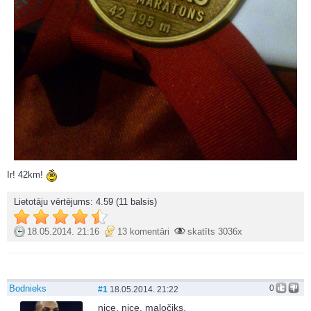
Ir! 42km!
Lietotāju vērtējums:
4.59
(11 balsis)
18.05.2014. 21:16
13 komentāri
skatīts 3036x
Bodnieks
0
#1
18.05.2014. 21:22
nice, nice, maločiks.