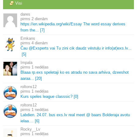
Visi
dares
2 dienām
https://en.
wikipedia.
org/wiki/Essay The word essay derives
from the.
.
.
[7]
Emkans
4 dienām
Čau @Exsperts vai Tu zini cik daudz vēstuļu ir info(at)exs.
lv.
.
.
[5]
Impala
1 nedēļas
Blaaa rp.
exs speletaji ko es atradu no sava arhiiva, dzeeshot
aaraa.
.
.
[20]
roltons12
1 nedēļas
Kurs speles league classsic? [0]
roltons12
1 nedēļas
Labdien.
24.
07.
bus exs.
lv real meet @ baars Bolderaja avotu
ielaa.
.
.
.
[6]
Rocky__Lv
1 nedēļas