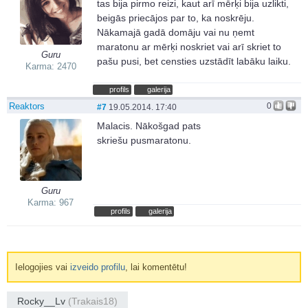
tas bija pirmo reizi, kaut arī mērķi bija uzlikti,
beigās priecājos par to, ka noskrēju.
Nākamajā gadā domāju vai nu ņemt
maratonu ar mērķi noskriet vai arī skriet to
Guru
pašu pusi, bet censties uzstādīt labāku laiku.
Karma: 2470
profils
galerija
Reaktors
0
#7
19.05.2014. 17:40
Malacis. Nākošgad pats
skriešu pusmaratonu.
Guru
Karma: 967
profils
galerija
Ielogojies vai
izveido profilu
, lai komentētu!
Rocky__Lv
(Trakais18)