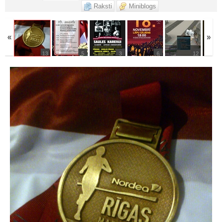
Raksti
Miniblogs
«
»
13
5
3
6
12