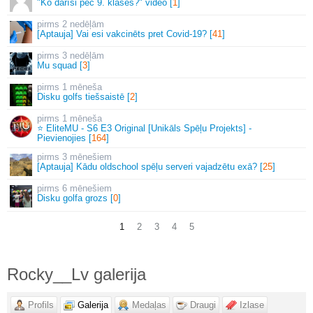
"Ko darīsi pēc 9. klases?" video [
1
]
2 nedēļām
[Aptauja] Vai esi vakcinēts pret Covid-19? [
41
]
3 nedēļām
Mu squad [
3
]
1 mēneša
Disku golfs tiešsaistē [
2
]
1 mēneša
⭐ EliteMU - S6 E3 Original [Unikāls Spēļu Projekts] -
Pievienojies [
164
]
3 mēnešiem
[Aptauja] Kādu oldschool spēļu serveri vajadzētu exā? [
25
]
6 mēnešiem
Disku golfa grozs [
0
]
1
2
3
4
5
Rocky__Lv galerija
Profils
Galerija
Medaļas
Draugi
Izlase