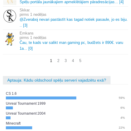
Spēļu portāla jaunākajiem apmeklētājiem pāradresācijas.
.
.
[4]
Skkar.
1 nedēļas
@Zveraboj nevari pastāstīt kas tagad notiek pasaule, jo es biju.
.
.
[3]
Emkans
1 nedēļas
Čau, te kads var salikt man gaming pc, budžets ir 890€.
varu
1a.
.
.
[0]
1
2
3
4
5
Aptauja: Kādu oldschool spēļu serveri vajadzētu exā?
CS 1.6
59%
Unreal Tournament 1999
6%
Unreal Tournament 2004
4%
Minecraft
22%