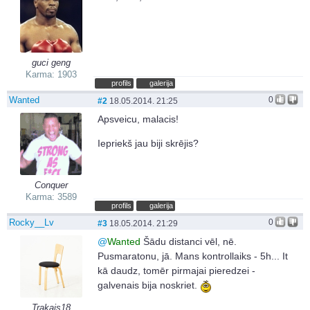
guci geng
Karma: 1903
profils
galerija
Wanted
0
#2
18.05.2014. 21:25
Apsveicu, malacis!
Iepriekš jau biji skrējis?
Conquer
Karma: 3589
profils
galerija
Rocky__Lv
0
#3
18.05.2014. 21:29
@
Wanted
Šādu distanci vēl, nē.
Pusmaratonu, jā. Mans kontrollaiks - 5h... It
kā daudz, tomēr pirmajai pieredzei -
galvenais bija noskriet.
Trakais18