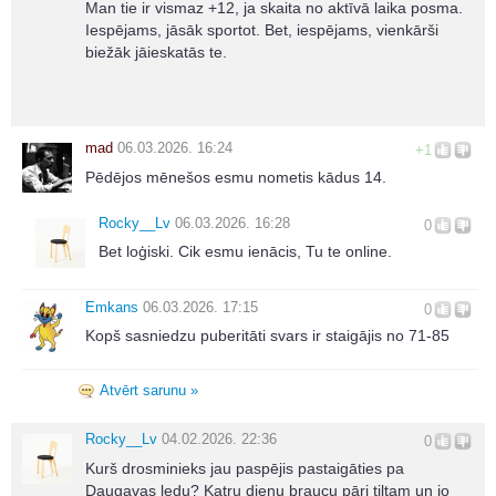
Man tie ir vismaz +12, ja skaita no aktīvā laika posma.
Iespējams, jāsāk sportot. Bet, iespējams, vienkārši
biežāk jāieskatās te.
mad
06.03.2026. 16:24
+1
Pēdējos mēnešos esmu nometis kādus 14.
Rocky__Lv
06.03.2026. 16:28
0
Bet loģiski. Cik esmu ienācis, Tu te online.
Emkans
06.03.2026. 17:15
0
Kopš sasniedzu puberitāti svars ir staigājis no 71-85
Atvērt sarunu »
Rocky__Lv
04.02.2026. 22:36
0
Kurš drosminieks jau paspējis pastaigāties pa
Daugavas ledu? Katru dienu braucu pāri tiltam un jo