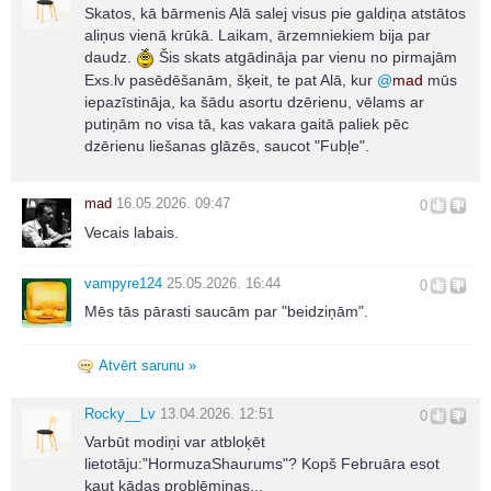
Skatos, kā bārmenis Alā salej visus pie galdiņa atstātos
aliņus vienā krūkā. Laikam, ārzemniekiem bija par
daudz.
Šis skats atgādināja par vienu no pirmajām
Exs.lv pasēdēšanām, šķeit, te pat Alā, kur
@
mad
mūs
iepazīstināja, ka šādu asortu dzērienu, vēlams ar
putiņām no visa tā, kas vakara gaitā paliek pēc
dzērienu liešanas glāzēs, saucot "Fubļe".
mad
16.05.2026. 09:47
0
Vecais labais.
vampyre124
25.05.2026. 16:44
0
Mēs tās pārasti saucām par "beidziņām".
Atvērt sarunu »
Rocky__Lv
13.04.2026. 12:51
0
Varbūt modiņi var atbloķēt
lietotāju:"HormuzaShaurums"? Kopš Februāra esot
kaut kādas problēmiņas...