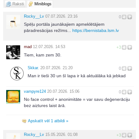
Raksti
Miniblogs
Rocky__Lv
07.07.2026. 23:16
0
Spēļu portāla jaunākajiem apmeklētājiem
pāradresācijas režīms...
https://bernistaba.lsm.lv
mad
12.07.2026. 14:53
+3
Tiem, kam zem 30.
Skkar.
20.07.2026. 21:20
0
Man ir tieši 30 un šī lapa ir kā aktuālāka kā jebkad
vampyre124
20.07.2026. 15:06
0
No face control + anonimitāte = var savu deģenerāciju
bez aiztures laist ārā.
Apskatīt vēl 1 atbildi »
Rocky__Lv
15.05.2026. 01:08
+3