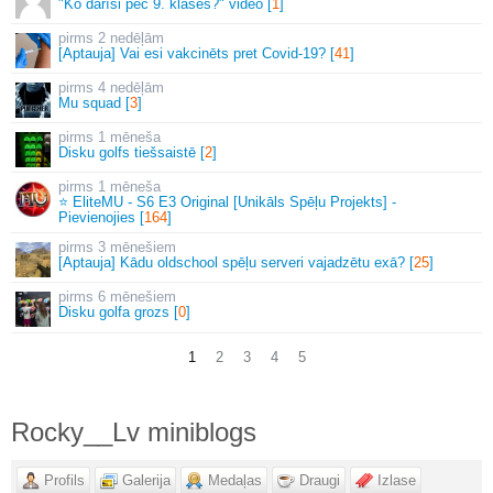
"Ko darīsi pēc 9. klases?" video [
1
]
2 nedēļām
[Aptauja] Vai esi vakcinēts pret Covid-19? [
41
]
4 nedēļām
Mu squad [
3
]
1 mēneša
Disku golfs tiešsaistē [
2
]
1 mēneša
⭐ EliteMU - S6 E3 Original [Unikāls Spēļu Projekts] -
Pievienojies [
164
]
3 mēnešiem
[Aptauja] Kādu oldschool spēļu serveri vajadzētu exā? [
25
]
6 mēnešiem
Disku golfa grozs [
0
]
1
2
3
4
5
Rocky__Lv miniblogs
Profils
Galerija
Medaļas
Draugi
Izlase