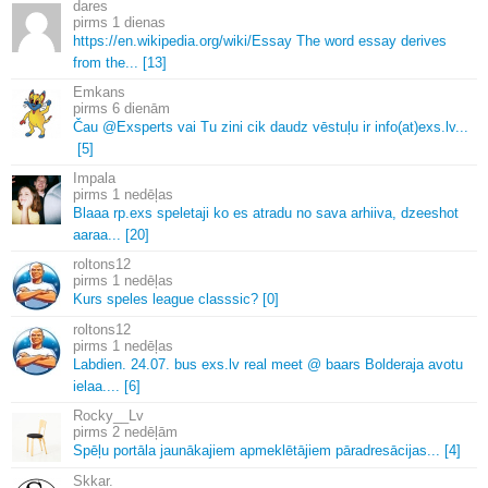
dares
1 dienas
https://en.
wikipedia.
org/wiki/Essay The word essay derives
from the.
.
.
[13]
Emkans
6 dienām
Čau @Exsperts vai Tu zini cik daudz vēstuļu ir info(at)exs.
lv.
.
.
[5]
Impala
1 nedēļas
Blaaa rp.
exs speletaji ko es atradu no sava arhiiva, dzeeshot
aaraa.
.
.
[20]
roltons12
1 nedēļas
Kurs speles league classsic? [0]
roltons12
1 nedēļas
Labdien.
24.
07.
bus exs.
lv real meet @ baars Bolderaja avotu
ielaa.
.
.
.
[6]
Rocky__Lv
2 nedēļām
Spēļu portāla jaunākajiem apmeklētājiem pāradresācijas.
.
.
[4]
Skkar.