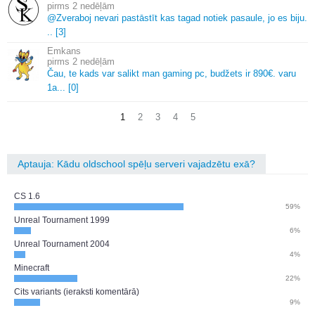
2 nedēļām
@Zveraboj nevari pastāstīt kas tagad notiek pasaule, jo es biju.
.
.
[3]
Emkans
2 nedēļām
Čau, te kads var salikt man gaming pc, budžets ir 890€.
varu
1a.
.
.
[0]
1
2
3
4
5
Aptauja: Kādu oldschool spēļu serveri vajadzētu exā?
CS 1.6
59%
Unreal Tournament 1999
6%
Unreal Tournament 2004
4%
Minecraft
22%
Cits variants (ieraksti komentārā)
9%