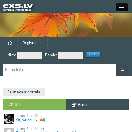
Close
Forums
Raksti
Reģistrēties
Niks:
Parole:
Blogi
Grupas
Steam
Jaunākais portālā
exs.lv
Raksti
Bildes
1 nedēļas
Yo, wazzup? [
44
]
2 nedēļām