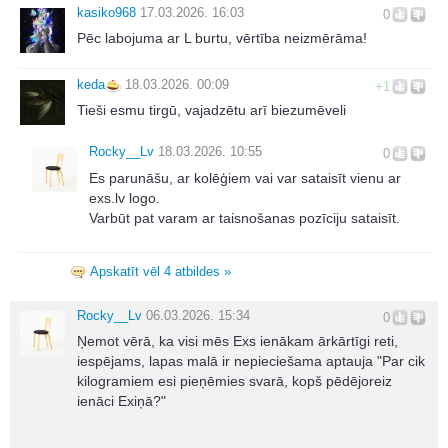
kasiko968
17.03.2026. 16:03
0
Pēc labojuma ar L burtu, vērtība neizmērāma!
keda
18.03.2026. 00:09
+1
Tieši esmu tirgū, vajadzētu arī biezumēveli
Rocky__Lv
18.03.2026. 10:55
0
Es parunāšu, ar kolēģiem vai var sataisīt vienu ar
exs.lv logo.
Varbūt pat varam ar taisnošanas pozīciju sataisīt.
Apskatīt vēl 4 atbildes »
Rocky__Lv
06.03.2026. 15:34
0
Ņemot vērā, ka visi mēs Exs ienākam ārkārtīgi reti,
iespējams, lapas malā ir nepieciešama aptauja "Par cik
kilogramiem esi pieņēmies svarā, kopš pēdējoreiz
ienāci Exiņā?"