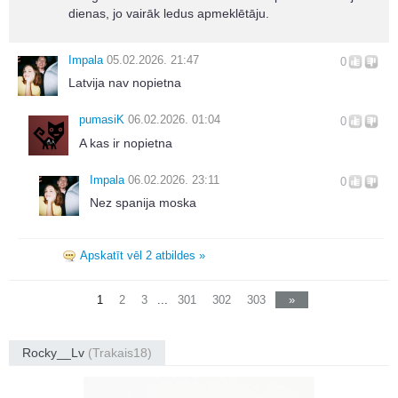
dienas, jo vairāk ledus apmeklētāju.
Impala
05.02.2026. 21:47
0
Latvija nav nopietna
pumasiK
06.02.2026. 01:04
0
A kas ir nopietna
Impala
06.02.2026. 23:11
0
Nez spanija moska
Apskatīt vēl 2 atbildes »
1
2
3
...
301
302
303
»
Rocky__Lv
(Trakais18)