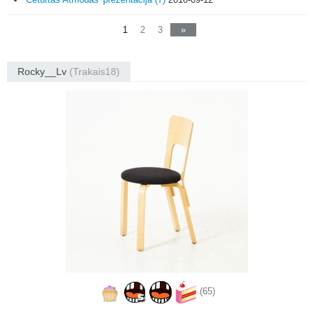
1
2
3
»
Rocky__Lv
(Trakais18)
(65)