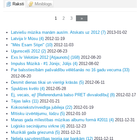
Raksti
Miniblogs
1
2
3
»
Latviešu mūzika manām ausīm. Atskats uz 2012 (7)
2013-01-02
Latvija Ir Mūsu (4)
2012-11-19
"Mēs Esam Stipri" (10)
2012-11-03
Ugunsceļš 2012 (2)
2012-08-23
Exs.lv Velotūre 2012 [Atjaunots] (168)
2012-08-20
Impulss Mūzikā - #1 Jūnijs; Jūlijs (4)
2012-08-02
Par balsstiesībām pašvaldību vēlēšanās no 16 gadu vecuma (33)
2012-06-20
Desmit dienas tikai un vienīgi krāsās (5)
2012-06-11
Spuldzes kvēlo (4)
2012-05-28
Ej, vecais, ej! [Referendumā balso PRET divvalodību] (8)
2012-02-17
Tējas laiks (11)
2012-01-21
Kokosriekstvīrveidīga jubileja (22)
2012-01-19
Mītisku izvērtējumu, lūdzu (5)
2012-01-10
Manas gada mīlestības mūzikas albumu formā #2011 (4)
2011-12-31
Loģisko secinājumu virkne (4)
2011-12-23
Muzikāli gada griezumā (5)
2011-12-21
Neliela sazvērestības teorija par bankām (12)
2011-12-11