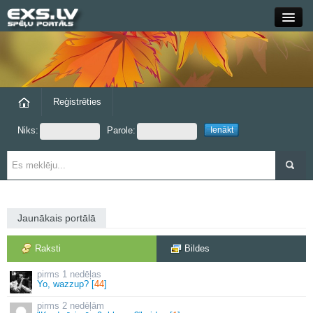
Close
Forums
Raksti
Reģistrēties
Niks:
Parole:
Blogi
Grupas
Steam
Jaunākais portālā
exs.lv
Raksti
Bildes
1 nedēļas
Yo, wazzup? [
44
]
2 nedēļām