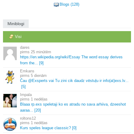
Blogs (128)
Miniblogi
Visi
dares
25 minūtēm
https://en.
wikipedia.
org/wiki/Essay The word essay derives
from the.
.
.
[9]
Emkans
5 dienām
Čau @Exsperts vai Tu zini cik daudz vēstuļu ir info(at)exs.
lv.
.
.
[5]
Impala
1 nedēļas
Blaaa rp.
exs speletaji ko es atradu no sava arhiiva, dzeeshot
aaraa.
.
.
[20]
roltons12
1 nedēļas
Kurs speles league classsic? [0]