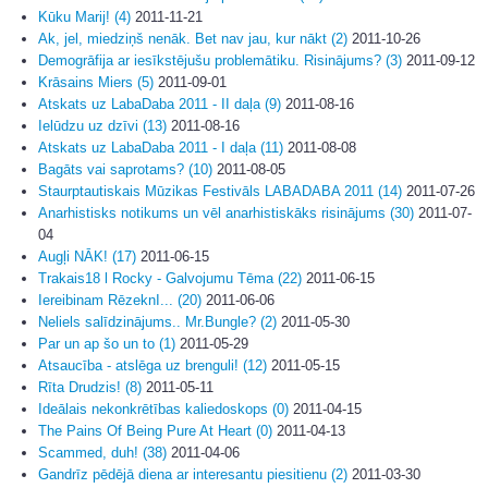
Kūku Marij! (4)
2011-11-21
Ak, jel, miedziņš nenāk. Bet nav jau, kur nākt (2)
2011-10-26
Demogrāfija ar iesīkstējušu problemātiku. Risinājums? (3)
2011-09-12
Krāsains Miers (5)
2011-09-01
Atskats uz LabaDaba 2011 - II daļa (9)
2011-08-16
Ielūdzu uz dzīvi (13)
2011-08-16
Atskats uz LabaDaba 2011 - I daļa (11)
2011-08-08
Bagāts vai saprotams? (10)
2011-08-05
Staurptautiskais Mūzikas Festivāls LABADABA 2011 (14)
2011-07-26
Anarhistisks notikums un vēl anarhistiskāks risinājums (30)
2011-07-
04
Augļi NĀK! (17)
2011-06-15
Trakais18 l Rocky - Galvojumu Tēma (22)
2011-06-15
Iereibinam RēzeknI... (20)
2011-06-06
Neliels salīdzinājums.. Mr.Bungle? (2)
2011-05-30
Par un ap šo un to (1)
2011-05-29
Atsaucība - atslēga uz brenguli! (12)
2011-05-15
Rīta Drudzis! (8)
2011-05-11
Ideālais nekonkrētības kaliedoskops (0)
2011-04-15
The Pains Of Being Pure At Heart (0)
2011-04-13
Scammed, duh! (38)
2011-04-06
Gandrīz pēdējā diena ar interesantu piesitienu (2)
2011-03-30