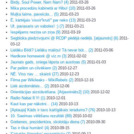
Birdy, Soul Power, Nam Nam? (4)
2011-03-26
Mika procedūru kabinetā ar Hibu! (10)
2011-03-26
Muļķa laime, paveicās... (5)
2011-03-23
Ē, kārtējais 'vissir''kruti''' par neko (13)
2011-03-23
Uf, pavasaris un vaboles! :) (7)
2011-03-21
Iespējams neziņa un ziņa (9)
2011-03-19
Segbloka piedzīvojumi @ RCDP pēdējā nedēļā. [atjaunots] (6)
2011-
03-12
Lielāku Bildi? Lielāku maliņu! Tā nevar būt... (2)
2011-03-06
Hardkore homework @ viz.m (3)
2011-02-02
Jaunais gads, sniega lāpsta un austiņas (5)
2011-01-03
Par pelēm un cilvēkiem (2)
2010-12-27
NĒ. Viss nav ... skaisti (27)
2010-12-23
Filma par Wikileaks - WikiRebels (2)
2010-12-16
Liek aizdomāties... (2)
2010-12-06
Orientācijas aizstāvēšana. [Atjaunināts2] (10)
2010-12-02
Radio Nabai 8 !!! (1)
2010-12-01
Kaut kas par nākotni... (14)
2010-10-13
[Aptauja] Kāds ir tavs kaitīgākais ieradums? (76)
2010-10-13
10. Saeimas vēlēšanu rezultāti (89)
2010-10-02
Grebenes, prezidentūra, skolotāju diena (7)
2010-09-30
Tas ir tikai humāni! (4)
2010-09-15
'Ceturtās Atmodas' prezentācija (7)
2010-09-12