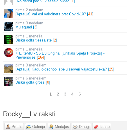
"Ko darīsi pēc 9. klases?" video [
1
]
2 nedēļām
[Aptauja] Vai esi vakcinēts pret Covid-19? [
41
]
3 nedēļām
Mu squad [
3
]
1 mēneša
Disku golfs tiešsaistē [
2
]
1 mēneša
⭐ EliteMU - S6 E3 Original [Unikāls Spēļu Projekts] -
Pievienojies [
164
]
3 mēnešiem
[Aptauja] Kādu oldschool spēļu serveri vajadzētu exā? [
25
]
6 mēnešiem
Disku golfa grozs [
0
]
1
2
3
4
5
Rocky__Lv raksti
Profils
Galerija
Medaļas
Draugi
Izlase