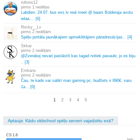
roltons12
1 nedēļas
Labdien.
24.
07.
bus exs.
lv real meet @ baars Bolderaja avotu
ielaa.
.
.
.
[6]
Rocky__Lv
2 nedēļām
Spēļu portāla jaunākajiem apmeklētājiem pāradresācijas.
.
.
[4]
Skkar.
2 nedēļām
@Zveraboj nevari pastāstīt kas tagad notiek pasaule, jo es biju.
.
.
[3]
Emkans
2 nedēļām
Čau, te kads var salikt man gaming pc, budžets ir 890€.
varu
1a.
.
.
[0]
1
2
3
4
5
Aptauja: Kādu oldschool spēļu serveri vajadzētu exā?
CS 1.6
59%