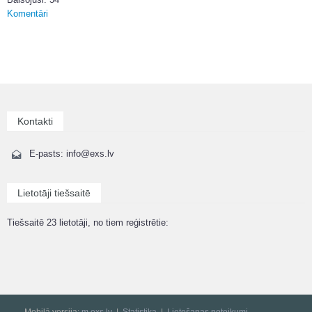
Komentāri
Kontakti
E-pasts: info@exs.lv
Lietotāji tiešsaitē
Tiešsaitē 23 lietotāji, no tiem reģistrētie:
Mobilā versija:
m.exs.lv
Statistika
Lietošanas noteikumi