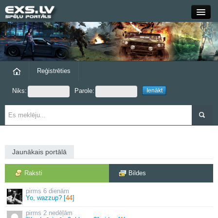
Close
Forums
Raksti
Reģistrēties
Niks:
Parole:
Blogi
Grupas
Steam
Jaunākais portālā
exs.lv
Raksti
Bildes
6 dienām
Yo, wazzup? [
44
]
2 nedēļām