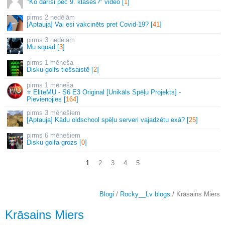
"Ko darīsi pēc 9. klases?" video [
1
]
2 nedēļām
[Aptauja] Vai esi vakcinēts pret Covid-19? [
41
]
3 nedēļām
Mu squad [
3
]
1 mēneša
Disku golfs tiešsaistē [
2
]
1 mēneša
⭐ EliteMU - S6 E3 Original [Unikāls Spēļu Projekts] -
Pievienojies [
164
]
3 mēnešiem
[Aptauja] Kādu oldschool spēļu serveri vajadzētu exā? [
25
]
6 mēnešiem
Disku golfa grozs [
0
]
1
2
3
4
5
Blogi
/
Rocky__Lv blogs
/ Krāsains Miers
Krāsains Miers