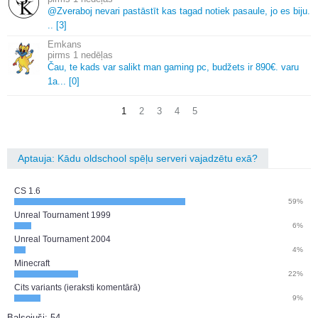
@Zveraboj nevari pastāstīt kas tagad notiek pasaule, jo es biju.
.
.
[3]
Emkans
1 nedēļas
Čau, te kads var salikt man gaming pc, budžets ir 890€.
varu
1a.
.
.
[0]
1
2
3
4
5
Aptauja: Kādu oldschool spēļu serveri vajadzētu exā?
CS 1.6
59%
Unreal Tournament 1999
6%
Unreal Tournament 2004
4%
Minecraft
22%
Cits variants (ieraksti komentārā)
9%
Balsojuši: 54