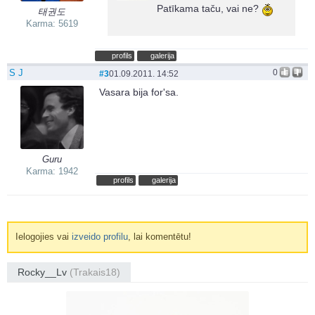
Patīkama taču, vai ne?
태권도
Karma: 5619
profils
galerija
S J
0
#3
01.09.2011. 14:52
Vasara bija for'sa.
Guru
Karma: 1942
profils
galerija
Ielogojies vai
izveido profilu
, lai komentētu!
Rocky__Lv
(Trakais18)