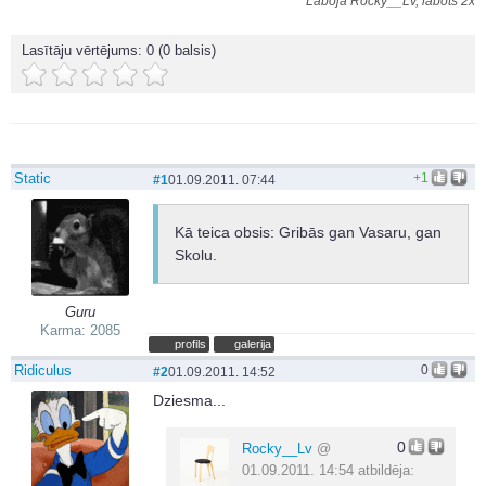
Laboja Rocky__Lv, labots 2x
Lasītāju vērtējums:
0
(0 balsis)
Static
+1
#1
01.09.2011. 07:44
Kā teica obsis: Gribās gan Vasaru, gan
Skolu.
Guru
Karma: 2085
profils
galerija
Ridiculus
0
#2
01.09.2011. 14:52
Dziesma...
0
Rocky__Lv
@
01.09.2011. 14:54 atbildēja: