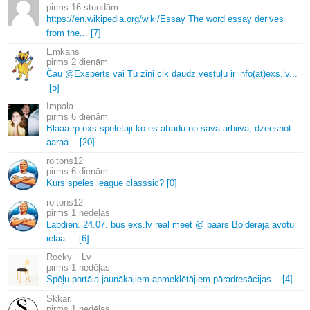
16 stundām
https://en.
wikipedia.
org/wiki/Essay The word essay derives
from the.
.
.
[7]
Emkans
2 dienām
Čau @Exsperts vai Tu zini cik daudz vēstuļu ir info(at)exs.
lv.
.
.
[5]
Impala
6 dienām
Blaaa rp.
exs speletaji ko es atradu no sava arhiiva, dzeeshot
aaraa.
.
.
[20]
roltons12
6 dienām
Kurs speles league classsic? [0]
roltons12
1 nedēļas
Labdien.
24.
07.
bus exs.
lv real meet @ baars Bolderaja avotu
ielaa.
.
.
.
[6]
Rocky__Lv
1 nedēļas
Spēļu portāla jaunākajiem apmeklētājiem pāradresācijas.
.
.
[4]
Skkar.
1 nedēļas