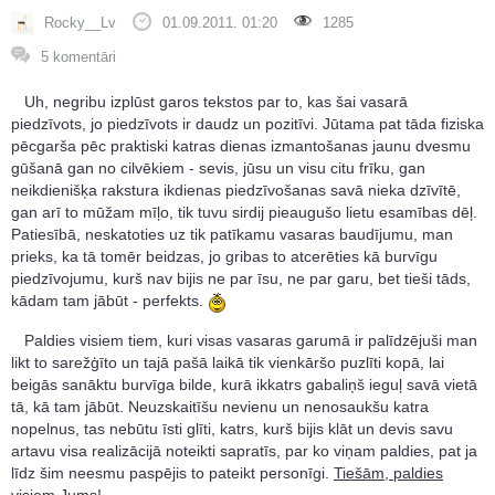
Rocky__Lv
01.09.2011. 01:20
1285
5 komentāri
Uh, negribu izplūst garos tekstos par to, kas šai vasarā
piedzīvots, jo piedzīvots ir daudz un pozitīvi. Jūtama pat tāda fiziska
pēcgarša pēc praktiski katras dienas izmantošanas jaunu dvesmu
gūšanā gan no cilvēkiem - sevis, jūsu un visu citu frīku, gan
neikdienišķa rakstura ikdienas piedzīvošanas savā nieka dzīvītē,
gan arī to mūžam mīļo, tik tuvu sirdij pieaugušo lietu esamības dēļ.
Patiesībā, neskatoties uz tik patīkamu vasaras baudījumu, man
prieks, ka tā tomēr beidzas, jo gribas to atcerēties kā burvīgu
piedzīvojumu, kurš nav bijis ne par īsu, ne par garu, bet tieši tāds,
kādam tam jābūt - perfekts.
Paldies visiem tiem, kuri visas vasaras garumā ir palīdzējuši man
likt to sarežģīto un tajā pašā laikā tik vienkāršo puzlīti kopā, lai
beigās sanāktu burvīga bilde, kurā ikkatrs gabaliņš ieguļ savā vietā
tā, kā tam jābūt. Neuzskaitīšu nevienu un nenosaukšu katra
nopelnus, tas nebūtu īsti glīti, katrs, kurš bijis klāt un devis savu
artavu visa realizācijā noteikti sapratīs, par ko viņam paldies, pat ja
līdz šim neesmu paspējis to pateikt personīgi.
Tiešām, paldies
visiem Jums!