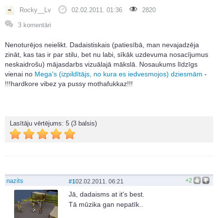
Rocky__Lv
02.02.2011. 01:36
2820
3 komentāri
Nenoturējos neielikt. Dadaistiskais (patiesībā, man nevajadzēja
zināt, kas tas ir par stilu, bet nu labi, sīkāk uzdevuma nosacījumus
neskaidrošu) mājasdarbs vizuālajā mākslā. Nosaukums līdzīgs
vienai no
Mega's (izpildītājs, no kura es iedvesmojos) dziesmām
-
!!!hardkore vibez ya pussy mothafukkaz!!!
Lasītāju vērtējums:
5
(3 balsis)
nazits
+2
#1
02.02.2011. 06:21
Jā, dadaisms at it's best.
Tā mūzika gan nepatīk..