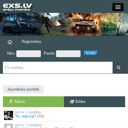
Close
Forums
Raksti
Reģistrēties
Niks:
Parole:
Blogi
Grupas
Steam
Jaunākais portālā
exs.lv
Raksti
Bildes
1 nedēļas
Yo, wazzup? [
44
]
2 nedēļām