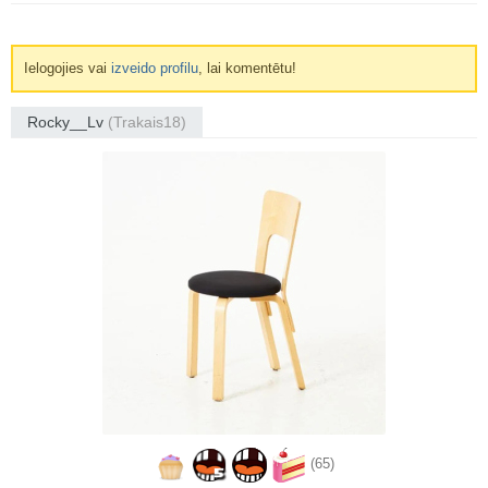
Ielogojies vai
izveido profilu
, lai komentētu!
Rocky__Lv
(Trakais18)
(65)