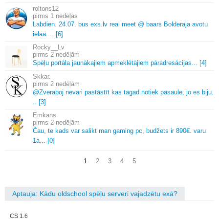
roltons12
1 nedēļas
Labdien.
24.
07.
bus exs.
lv real meet @ baars Bolderaja avotu
ielaa.
.
.
.
[6]
Rocky__Lv
2 nedēļām
Spēļu portāla jaunākajiem apmeklētājiem pāradresācijas.
.
.
[4]
Skkar.
2 nedēļām
@Zveraboj nevari pastāstīt kas tagad notiek pasaule, jo es biju.
.
.
[3]
Emkans
2 nedēļām
Čau, te kads var salikt man gaming pc, budžets ir 890€.
varu
1a.
.
.
[0]
1
2
3
4
5
Aptauja: Kādu oldschool spēļu serveri vajadzētu exā?
CS 1.6