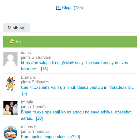
Blogs (128)
Miniblogi
Visi
dares
2 stundām
https://en.
wikipedia.
org/wiki/Essay The word essay derives
from the.
.
.
[13]
Emkans
5 dienām
Čau @Exsperts vai Tu zini cik daudz vēstuļu ir info(at)exs.
lv.
.
.
[5]
Impala
1 nedēļas
Blaaa rp.
exs speletaji ko es atradu no sava arhiiva, dzeeshot
aaraa.
.
.
[20]
roltons12
1 nedēļas
Kurs speles league classsic? [0]