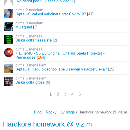
"Ko darīsi pēc 9. klases?" video [
1
]
2 nedēļām
[Aptauja] Vai esi vakcinēts pret Covid-19? [
41
]
3 nedēļām
Mu squad [
3
]
1 mēneša
Disku golfs tiešsaistē [
2
]
1 mēneša
⭐ EliteMU - S6 E3 Original [Unikāls Spēļu Projekts] -
Pievienojies [
164
]
3 mēnešiem
[Aptauja] Kādu oldschool spēļu serveri vajadzētu exā? [
25
]
6 mēnešiem
Disku golfa grozs [
0
]
1
2
3
4
5
Blogi
/
Rocky__Lv blogs
/ Hardkore homework @ viz.m
Hardkore homework @ viz.m