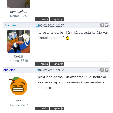
fara cuvinte
Karma: 685
profils
galerija
Ridiculus
0
#2
02.02.2011. 12:57
Interesants darbs. Tā ir kā parasta kolāža vai
ar noteiktu domu?
태권도
Karma: 5619
profils
galerija
obsidian
0
#3
02.02.2011. 13:30
Episki labs darbs. Un dziesma ir vēl netīrāka
nekā visas japāņu reklāmas kopā ņemtas -
quite epic.
nez
Karma: 2967
profils
galerija