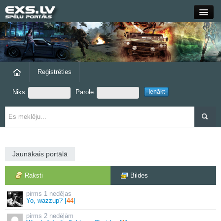
Close
Forums
Raksti
Reģistrēties
Niks:
Parole:
Blogi
Grupas
Steam
Jaunākais portālā
exs.lv
Raksti
Bildes
1 nedēļas
Yo, wazzup? [
44
]
2 nedēļām