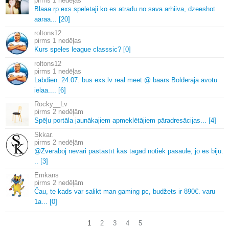
1 nedēļas
Blaaa rp.
exs speletaji ko es atradu no sava arhiiva, dzeeshot
aaraa.
.
.
[20]
roltons12
1 nedēļas
Kurs speles league classsic? [0]
roltons12
1 nedēļas
Labdien.
24.
07.
bus exs.
lv real meet @ baars Bolderaja avotu
ielaa.
.
.
.
[6]
Rocky__Lv
2 nedēļām
Spēļu portāla jaunākajiem apmeklētājiem pāradresācijas.
.
.
[4]
Skkar.
2 nedēļām
@Zveraboj nevari pastāstīt kas tagad notiek pasaule, jo es biju.
.
.
[3]
Emkans
2 nedēļām
Čau, te kads var salikt man gaming pc, budžets ir 890€.
varu
1a.
.
.
[0]
1
2
3
4
5