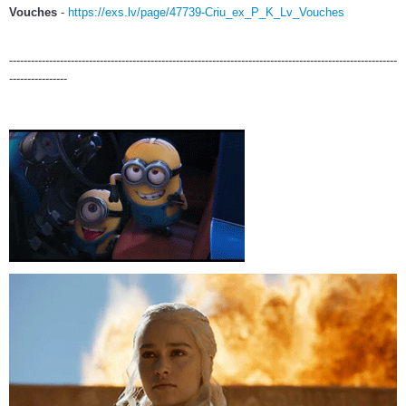
Vouches
-
https://exs.lv/page/47739-Criu_ex_P_K_Lv_Vouches
-----------------------------------------------------------------------------------------------------------
----------------