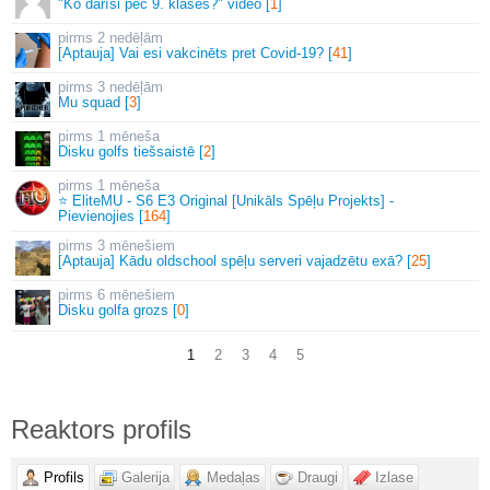
"Ko darīsi pēc 9. klases?" video [
1
]
2 nedēļām
[Aptauja] Vai esi vakcinēts pret Covid-19? [
41
]
3 nedēļām
Mu squad [
3
]
1 mēneša
Disku golfs tiešsaistē [
2
]
1 mēneša
⭐ EliteMU - S6 E3 Original [Unikāls Spēļu Projekts] -
Pievienojies [
164
]
3 mēnešiem
[Aptauja] Kādu oldschool spēļu serveri vajadzētu exā? [
25
]
6 mēnešiem
Disku golfa grozs [
0
]
1
2
3
4
5
Reaktors profils
Profils
Galerija
Medaļas
Draugi
Izlase