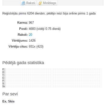
Raksti
Miniblogs
Reģistrējās pirms 6204 dienām, pēdējo reizi bija online pirms 1 gada
Karma
967
Posti
4683 (vidēji 0.75 dienā)
Raksti
20
Vērtējums
1426
Vērtēja citus
931x (423)
Pēdējā gada statistika
P
O
T
C
P
S
Sv
Par sevi
Ex. Skis