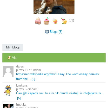
(63)
Blogs (8)
Miniblogi
Visi
dares
11 stundām
https://en.
wikipedia.
org/wiki/Essay The word essay derives
from the.
.
.
[9]
Emkans
5 dienām
Čau @Exsperts vai Tu zini cik daudz vēstuļu ir info(at)exs.
lv.
.
.
[5]
Impala