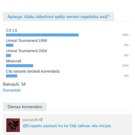
Aptauja: Kādu oldschool spēļu serveri vajadzētu exā?
CS 1.6
59%
Unreal Tournament 1999
6%
Unreal Tournament 2004
4%
Minecraft
22%
Cits variants (ieraksti komentārā)
9%
Balsojuši: 54
Komentāri
Dienas komentārs
pumasiK
+0
@Exsperts pastasti ka tur Ods tallinas iela micijas