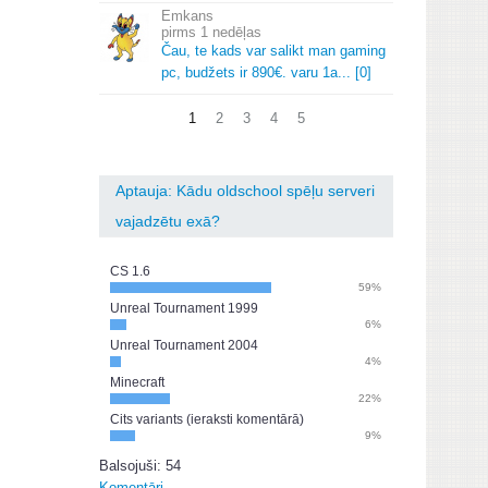
Emkans
1 nedēļas
Čau, te kads var salikt man gaming
pc, budžets ir 890€.
varu 1a.
.
.
[0]
1
2
3
4
5
Aptauja: Kādu oldschool spēļu serveri
vajadzētu exā?
CS 1.6
59%
Unreal Tournament 1999
6%
Unreal Tournament 2004
4%
Minecraft
22%
Cits variants (ieraksti komentārā)
9%
Balsojuši: 54
Komentāri