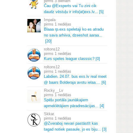
3 dienām
Čau @Exsperts vai Tu zini cik
daudz vēstuļu ir info(at)exs.
lv.
.
.
[5]
Impala
1 nedēļas
Blaaa rp.
exs speletaji ko es atradu
no sava arhiiva, dzeeshot aaraa.
.
.
[20]
roltons12
1 nedēļas
Kurs speles league classsic? [0]
roltons12
1 nedēļas
Labdien.
24.
07.
bus exs.
lv real meet
@ baars Bolderaja avotu ielaa.
.
.
.
[6]
Rocky__Lv
1 nedēļas
Spēļu portāla jaunākajiem
apmeklētājiem pāradresācijas.
.
.
[4]
Skkar.
1 nedēļas
@Zveraboj nevari pastāstīt kas
tagad notiek pasaule, jo es biju.
.
.
[3]