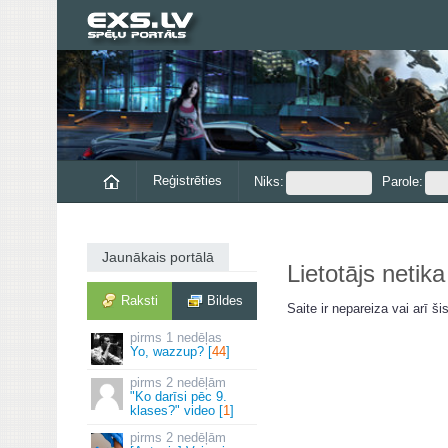
Reģistrēties
Niks:
Parole:
Jaunākais portālā
Lietotājs netika
Raksti
Bildes
Saite ir nepareiza vai arī šis
1 nedēļas
Yo, wazzup? [
44
]
2 nedēļām
"Ko darīsi pēc 9.
klases?" video [
1
]
2 nedēļām