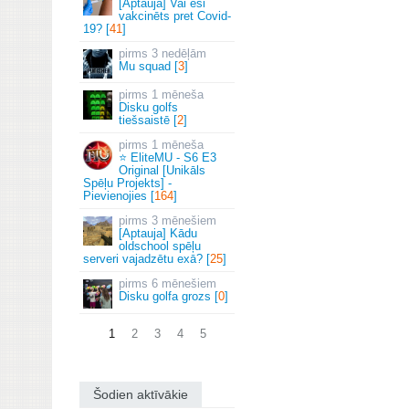
[Aptauja] Vai esi
vakcinēts pret Covid-
19? [
41
]
3 nedēļām
Mu squad [
3
]
1 mēneša
Disku golfs
tiešsaistē [
2
]
1 mēneša
⭐ EliteMU - S6 E3
Original [Unikāls
Spēļu Projekts] -
Pievienojies [
164
]
3 mēnešiem
[Aptauja] Kādu
oldschool spēļu
serveri vajadzētu exā? [
25
]
6 mēnešiem
Disku golfa grozs [
0
]
1
2
3
4
5
Šodien aktīvākie