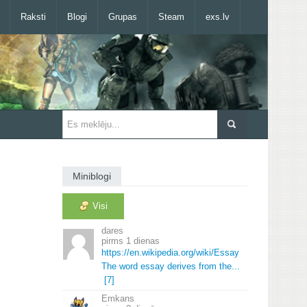
Raksti
Blogi
Grupas
Steam
exs.lv
Miniblogi
Visi
dares
1 dienas
https://en.
wikipedia.
org/wiki/Essay
The word essay derives from the.
.
.
[7]
Emkans