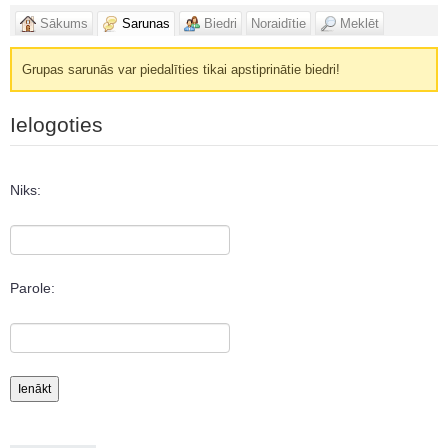
Sākums
Sarunas
Biedri
Noraidītie
Meklēt
Grupas sarunās var piedalīties tikai apstiprinātie biedri!
Ielogoties
Niks:
Parole: