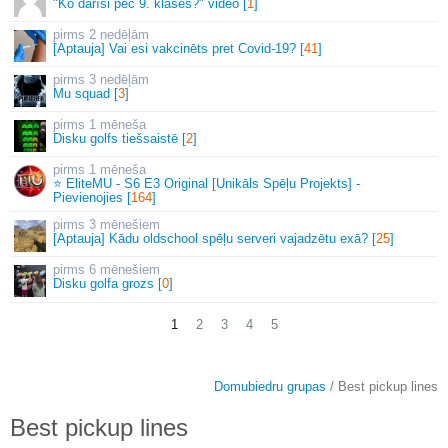
"Ko darīsi pēc 9. klases?" video [
1
]
2 nedēļām
[Aptauja] Vai esi vakcinēts pret Covid-19? [
41
]
3 nedēļām
Mu squad [
3
]
1 mēneša
Disku golfs tiešsaistē [
2
]
1 mēneša
⭐ EliteMU - S6 E3 Original [Unikāls Spēļu Projekts] -
Pievienojies [
164
]
3 mēnešiem
[Aptauja] Kādu oldschool spēļu serveri vajadzētu exā? [
25
]
6 mēnešiem
Disku golfa grozs [
0
]
1
2
3
4
5
Domubiedru grupas
/ Best pickup lines
Best pickup lines