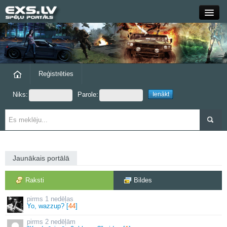
Close
Forums
Raksti
Reģistrēties
Niks:
Parole:
Blogi
Grupas
Steam
Jaunākais portālā
exs.lv
Raksti
Bildes
1 nedēļas
Yo, wazzup? [
44
]
2 nedēļām