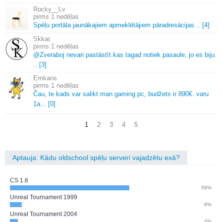
Rocky__Lv
1 nedēļas
Spēļu portāla jaunākajiem apmeklētājiem pāradresācijas.
.
.
[4]
Skkar.
1 nedēļas
@Zveraboj nevari pastāstīt kas tagad notiek pasaule, jo es biju.
.
.
[3]
Emkans
1 nedēļas
Čau, te kads var salikt man gaming pc, budžets ir 890€.
varu
1a.
.
.
[0]
1
2
3
4
5
Aptauja: Kādu oldschool spēļu serveri vajadzētu exā?
CS 1.6
59%
Unreal Tournament 1999
6%
Unreal Tournament 2004
4%