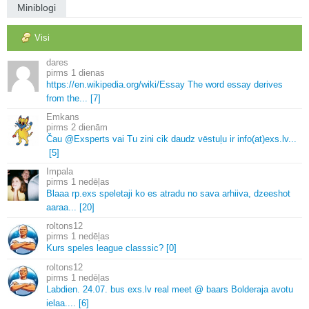
Miniblogi
Visi
dares
1 dienas
https://en.
wikipedia.
org/wiki/Essay The word essay derives
from the.
.
.
[7]
Emkans
2 dienām
Čau @Exsperts vai Tu zini cik daudz vēstuļu ir info(at)exs.
lv.
.
.
[5]
Impala
1 nedēļas
Blaaa rp.
exs speletaji ko es atradu no sava arhiiva, dzeeshot
aaraa.
.
.
[20]
roltons12
1 nedēļas
Kurs speles league classsic? [0]
roltons12
1 nedēļas
Labdien.
24.
07.
bus exs.
lv real meet @ baars Bolderaja avotu
ielaa.
.
.
.
[6]