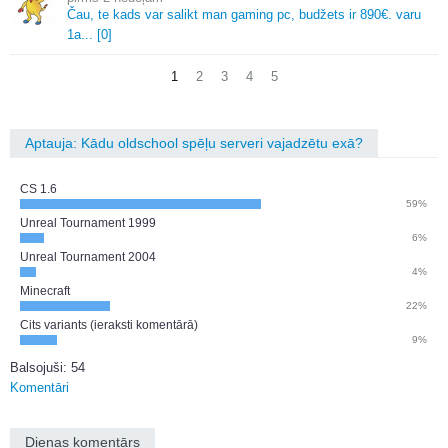
Čau, te kads var salikt man gaming pc, budžets ir 890€.
varu
1a.
.
.
[0]
1
2
3
4
5
Aptauja: Kādu oldschool spēļu serveri vajadzētu exā?
CS 1.6
59%
Unreal Tournament 1999
6%
Unreal Tournament 2004
4%
Minecraft
22%
Cits variants (ieraksti komentārā)
9%
Balsojuši: 54
Komentāri
Dienas komentārs