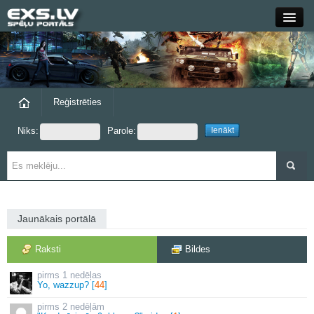
Close
Forums
Raksti
Reģistrēties
Niks:
Parole:
Blogi
Grupas
Steam
Jaunākais portālā
exs.lv
Raksti
Bildes
1 nedēļas
Yo, wazzup? [
44
]
2 nedēļām