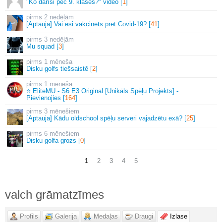
"Ko darīsi pēc 9. klases?" video [
1
]
2 nedēļām
[Aptauja] Vai esi vakcinēts pret Covid-19? [
41
]
3 nedēļām
Mu squad [
3
]
1 mēneša
Disku golfs tiešsaistē [
2
]
1 mēneša
⭐ EliteMU - S6 E3 Original [Unikāls Spēļu Projekts] -
Pievienojies [
164
]
3 mēnešiem
[Aptauja] Kādu oldschool spēļu serveri vajadzētu exā? [
25
]
6 mēnešiem
Disku golfa grozs [
0
]
1
2
3
4
5
valch grāmatzīmes
Profils
Galerija
Medaļas
Draugi
Izlase