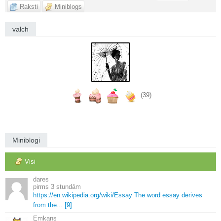
Raksti
Miniblogs
valch
(39)
Miniblogi
Visi
dares
3 stundām
https://en.
wikipedia.
org/wiki/Essay The word essay derives
from the.
.
.
[9]
Emkans