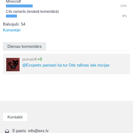
Minecraft
22%
Cits variants (ieraksti komentārā)
9%
Balsojuši: 54
Komentāri
Dienas komentārs
pumasiK
+0
@Exsperts pastasti ka tur Ods tallinas iela micijas
Kontakti
E-pasts: info@exs.lv