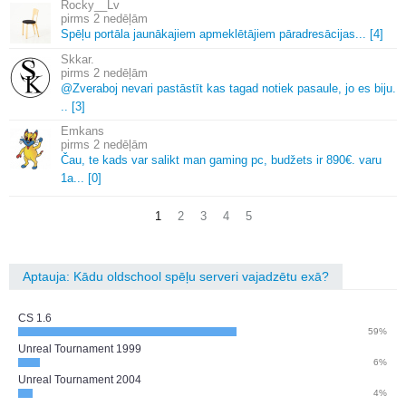
Rocky__Lv
2 nedēļām
Spēļu portāla jaunākajiem apmeklētājiem pāradresācijas.
.
.
[4]
Skkar.
2 nedēļām
@Zveraboj nevari pastāstīt kas tagad notiek pasaule, jo es biju.
.
.
[3]
Emkans
2 nedēļām
Čau, te kads var salikt man gaming pc, budžets ir 890€.
varu
1a.
.
.
[0]
1
2
3
4
5
Aptauja: Kādu oldschool spēļu serveri vajadzētu exā?
CS 1.6
59%
Unreal Tournament 1999
6%
Unreal Tournament 2004
4%