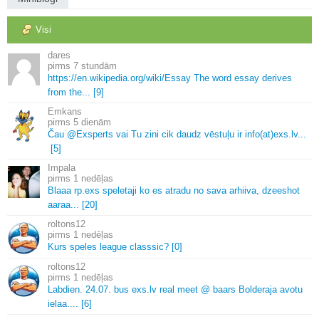
Visi
dares
7 stundām
https://en.
wikipedia.
org/wiki/Essay The word essay derives
from the.
.
.
[9]
Emkans
5 dienām
Čau @Exsperts vai Tu zini cik daudz vēstuļu ir info(at)exs.
lv.
.
.
[5]
Impala
1 nedēļas
Blaaa rp.
exs speletaji ko es atradu no sava arhiiva, dzeeshot
aaraa.
.
.
[20]
roltons12
1 nedēļas
Kurs speles league classsic? [0]
roltons12
1 nedēļas
Labdien.
24.
07.
bus exs.
lv real meet @ baars Bolderaja avotu
ielaa.
.
.
.
[6]