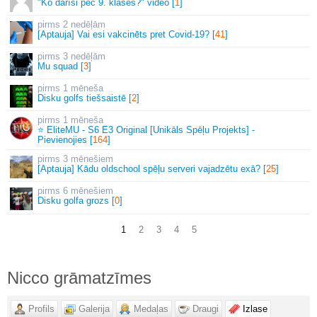
"Ko darīsi pēc 9. klases?" video [
1
]
2 nedēļām
[Aptauja] Vai esi vakcinēts pret Covid-19? [
41
]
3 nedēļām
Mu squad [
3
]
1 mēneša
Disku golfs tiešsaistē [
2
]
1 mēneša
⭐ EliteMU - S6 E3 Original [Unikāls Spēļu Projekts] -
Pievienojies [
164
]
3 mēnešiem
[Aptauja] Kādu oldschool spēļu serveri vajadzētu exā? [
25
]
6 mēnešiem
Disku golfa grozs [
0
]
1
2
3
4
5
Nicco grāmatzīmes
Profils
Galerija
Medaļas
Draugi
Izlase