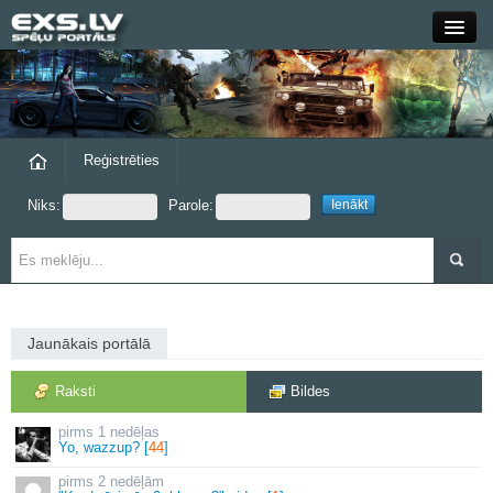
Close
Forums
Raksti
Reģistrēties
Niks:
Parole:
Blogi
Grupas
Steam
Jaunākais portālā
exs.lv
Raksti
Bildes
1 nedēļas
Yo, wazzup? [
44
]
2 nedēļām