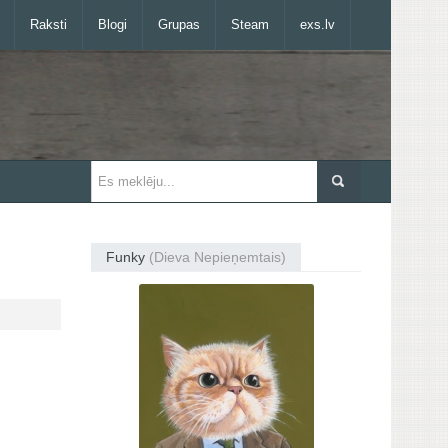
Raksti
Blogi
Grupas
Steam
exs.lv
Funky
(Dieva Nepieņemtais)