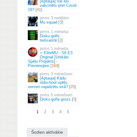
[Aptauja] Vai esi
vakcinēts pret Covid-
19? [
41
]
3 nedēļām
Mu squad [
3
]
1 mēneša
Disku golfs
tiešsaistē [
2
]
1 mēneša
⭐ EliteMU - S6 E3
Original [Unikāls
Spēļu Projekts] -
Pievienojies [
164
]
3 mēnešiem
[Aptauja] Kādu
oldschool spēļu
serveri vajadzētu exā? [
25
]
6 mēnešiem
Disku golfa grozs [
0
]
1
2
3
4
5
Šodien aktīvākie