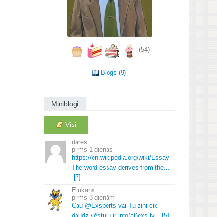
(54)
Blogs (9)
Miniblogi
Visi
dares
1 dienas
https://en.
wikipedia.
org/wiki/Essay
The word essay derives from the.
.
.
[7]
Emkans
3 dienām
Čau @Exsperts vai Tu zini cik
daudz vēstuļu ir info(at)exs.
lv.
.
.
[5]