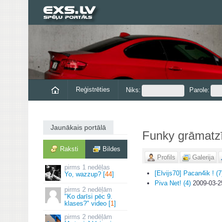
Reģistrēties
Niks:
Parole:
Jaunākais portālā
Funky grāmatz
Raksti
Bildes
Profils
Galerija
1 nedēļas
[Elvijs70] Pacan4ik ! (7
Yo, wazzup? [
44
]
Piva Net! (4)
2009-03-2
2 nedēļām
"Ko darīsi pēc 9.
klases?" video [
1
]
2 nedēļām