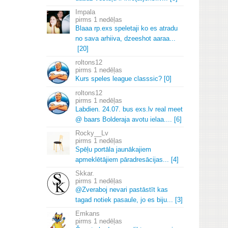
Impala
1 nedēļas
Blaaa rp.
exs speletaji ko es atradu
no sava arhiiva, dzeeshot aaraa.
.
.
[20]
roltons12
1 nedēļas
Kurs speles league classsic? [0]
roltons12
1 nedēļas
Labdien.
24.
07.
bus exs.
lv real meet
@ baars Bolderaja avotu ielaa.
.
.
.
[6]
Rocky__Lv
1 nedēļas
Spēļu portāla jaunākajiem
apmeklētājiem pāradresācijas.
.
.
[4]
Skkar.
1 nedēļas
@Zveraboj nevari pastāstīt kas
tagad notiek pasaule, jo es biju.
.
.
[3]
Emkans
1 nedēļas