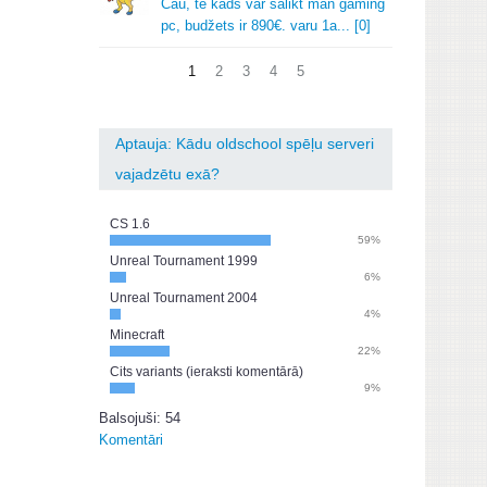
Čau, te kads var salikt man gaming
pc, budžets ir 890€.
varu 1a.
.
.
[0]
1
2
3
4
5
Aptauja: Kādu oldschool spēļu serveri
vajadzētu exā?
CS 1.6
59%
Unreal Tournament 1999
6%
Unreal Tournament 2004
4%
Minecraft
22%
Cits variants (ieraksti komentārā)
9%
Balsojuši: 54
Komentāri