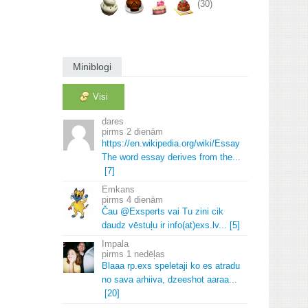
(30)
Miniblogi
Visi
dares
2 dienām
https://en.
wikipedia.
org/wiki/Essay
The word essay derives from the.
.
.
[7]
Emkans
4 dienām
Čau @Exsperts vai Tu zini cik
daudz vēstuļu ir info(at)exs.
lv.
.
.
[5]
Impala
1 nedēļas
Blaaa rp.
exs speletaji ko es atradu
no sava arhiiva, dzeeshot aaraa.
.
.
[20]