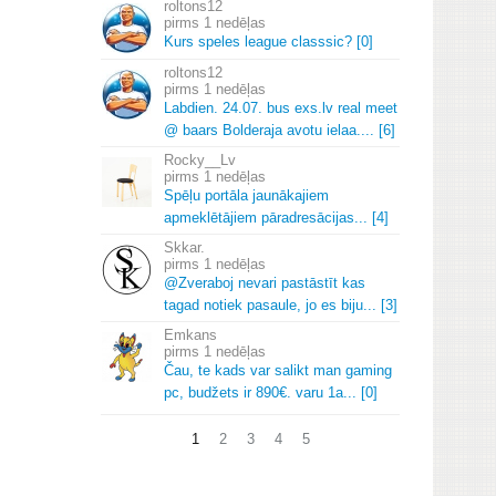
roltons12
1 nedēļas
Kurs speles league classsic? [0]
roltons12
1 nedēļas
Labdien.
24.
07.
bus exs.
lv real meet
@ baars Bolderaja avotu ielaa.
.
.
.
[6]
Rocky__Lv
1 nedēļas
Spēļu portāla jaunākajiem
apmeklētājiem pāradresācijas.
.
.
[4]
Skkar.
1 nedēļas
@Zveraboj nevari pastāstīt kas
tagad notiek pasaule, jo es biju.
.
.
[3]
Emkans
1 nedēļas
Čau, te kads var salikt man gaming
pc, budžets ir 890€.
varu 1a.
.
.
[0]
1
2
3
4
5