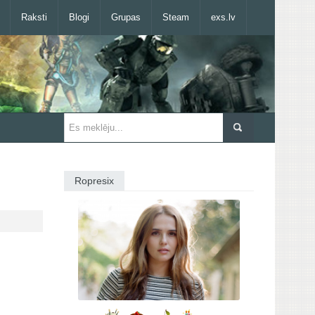
Raksti
Blogi
Grupas
Steam
exs.lv
Ropresix