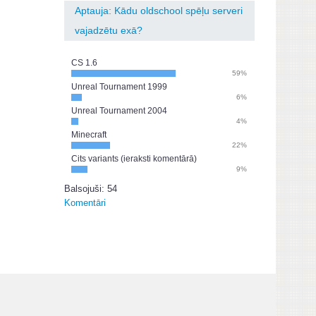
Aptauja: Kādu oldschool spēļu serveri
vajadzētu exā?
CS 1.6
59%
Unreal Tournament 1999
6%
Unreal Tournament 2004
4%
Minecraft
22%
Cits variants (ieraksti komentārā)
9%
Balsojuši: 54
Komentāri