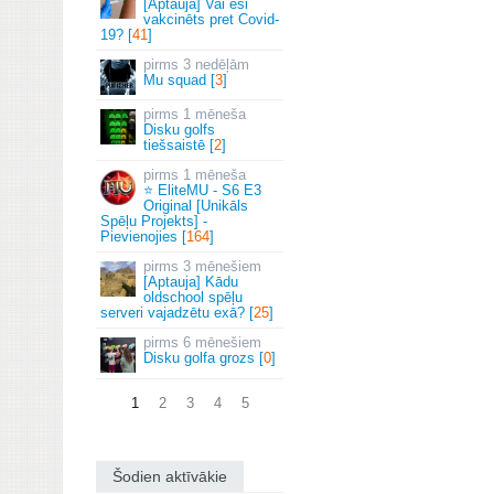
[Aptauja] Vai esi
vakcinēts pret Covid-
19? [
41
]
3 nedēļām
Mu squad [
3
]
1 mēneša
Disku golfs
tiešsaistē [
2
]
1 mēneša
⭐ EliteMU - S6 E3
Original [Unikāls
Spēļu Projekts] -
Pievienojies [
164
]
3 mēnešiem
[Aptauja] Kādu
oldschool spēļu
serveri vajadzētu exā? [
25
]
6 mēnešiem
Disku golfa grozs [
0
]
1
2
3
4
5
Šodien aktīvākie