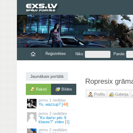
Reģistrēties
Niks:
Parole:
Jaunākais portālā
Ropresix grām
Raksti
Bildes
Profils
Galerija
1 nedēļas
Yo, wazzup? [
44
]
2 nedēļām
"Ko darīsi pēc 9.
klases?" video [
1
]
2 nedēļām