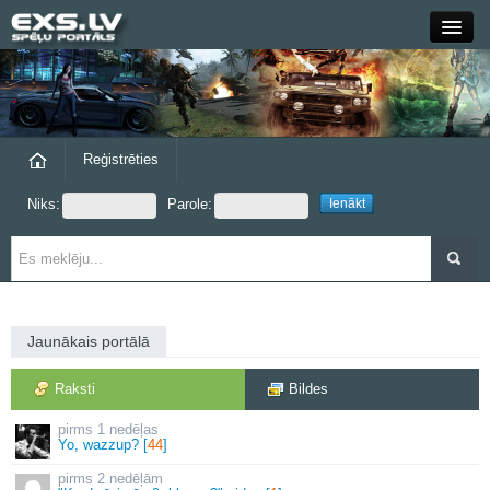
Close
Forums
Raksti
Reģistrēties
Niks:
Parole:
Blogi
Grupas
Steam
Jaunākais portālā
exs.lv
Raksti
Bildes
1 nedēļas
Yo, wazzup? [
44
]
2 nedēļām