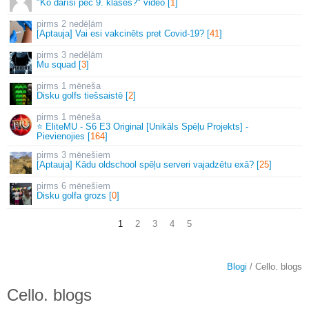
"Ko darīsi pēc 9. klases?" video [
1
]
2 nedēļām
[Aptauja] Vai esi vakcinēts pret Covid-19? [
41
]
3 nedēļām
Mu squad [
3
]
1 mēneša
Disku golfs tiešsaistē [
2
]
1 mēneša
⭐ EliteMU - S6 E3 Original [Unikāls Spēļu Projekts] -
Pievienojies [
164
]
3 mēnešiem
[Aptauja] Kādu oldschool spēļu serveri vajadzētu exā? [
25
]
6 mēnešiem
Disku golfa grozs [
0
]
1
2
3
4
5
Blogi
/ Cello. blogs
Cello. blogs