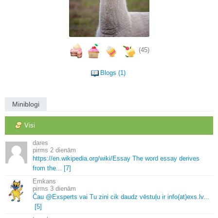
(45)
Blogs (1)
Miniblogi
Visi
dares
2 dienām
https://en.
wikipedia.
org/wiki/Essay The word essay derives
from the.
.
.
[7]
Emkans
3 dienām
Čau @Exsperts vai Tu zini cik daudz vēstuļu ir info(at)exs.
lv.
.
.
[5]