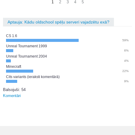
1
2
3
4
5
Aptauja: Kādu oldschool spēļu serveri vajadzētu exā?
CS 1.6
59%
Unreal Tournament 1999
6%
Unreal Tournament 2004
4%
Minecraft
22%
Cits variants (ieraksti komentārā)
9%
Balsojuši: 54
Komentāri