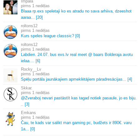
Impala
1 nedēļas
Blaaa rp.
exs speletaji ko es atradu no sava arhiiva, dzeeshot
aaraa.
.
.
[20]
roltons12
1 nedēļas
Kurs speles league classsic? [0]
roltons12
1 nedēļas
Labdien.
24.
07.
bus exs.
lv real meet @ baars Bolderaja avotu
ielaa.
.
.
.
[6]
Rocky__Lv
1 nedēļas
Spēļu portāla jaunākajiem apmeklētājiem pāradresācijas.
.
.
[4]
Skkar.
1 nedēļas
@Zveraboj nevari pastāstīt kas tagad notiek pasaule, jo es biju.
.
.
[3]
Emkans
1 nedēļas
Čau, te kads var salikt man gaming pc, budžets ir 890€.
varu
1a.
.
.
[0]