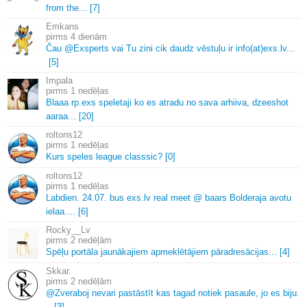
from the.
.
.
[7]
Emkans
4 dienām
Čau @Exsperts vai Tu zini cik daudz vēstuļu ir info(at)exs.
lv.
.
.
[5]
Impala
1 nedēļas
Blaaa rp.
exs speletaji ko es atradu no sava arhiiva, dzeeshot
aaraa.
.
.
[20]
roltons12
1 nedēļas
Kurs speles league classsic? [0]
roltons12
1 nedēļas
Labdien.
24.
07.
bus exs.
lv real meet @ baars Bolderaja avotu
ielaa.
.
.
.
[6]
Rocky__Lv
2 nedēļām
Spēļu portāla jaunākajiem apmeklētājiem pāradresācijas.
.
.
[4]
Skkar.
2 nedēļām
@Zveraboj nevari pastāstīt kas tagad notiek pasaule, jo es biju.
.
.
[3]