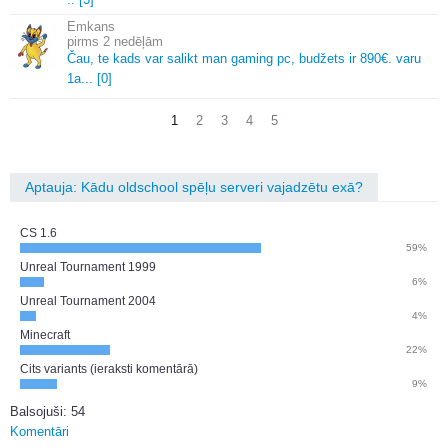
Emkans
2 nedēļām
Čau, te kads var salikt man gaming pc, budžets ir 890€.
varu
1a.
.
.
[0]
1
2
3
4
5
Aptauja: Kādu oldschool spēļu serveri vajadzētu exā?
CS 1.6
59%
Unreal Tournament 1999
6%
Unreal Tournament 2004
4%
Minecraft
22%
Cits variants (ieraksti komentārā)
9%
Balsojuši: 54
Komentāri