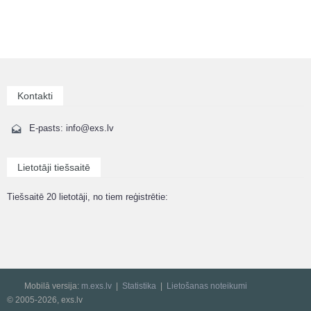
Kontakti
E-pasts: info@exs.lv
Lietotāji tiešsaitē
Tiešsaitē 20 lietotāji, no tiem reģistrētie:
Mobilā versija:
m.exs.lv
Statistika
Lietošanas noteikumi
© 2005-2026, exs.lv