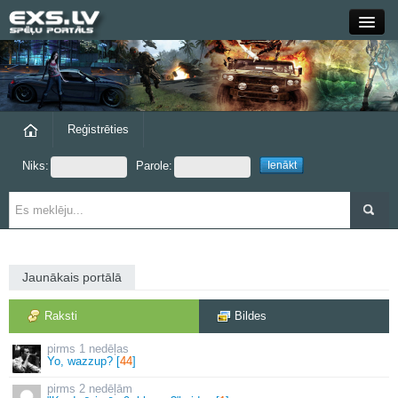
Close
Forums
Raksti
Reģistrēties
Niks:
Parole:
Blogi
Grupas
Steam
Jaunākais portālā
exs.lv
Raksti
Bildes
1 nedēļas
Yo, wazzup? [
44
]
2 nedēļām