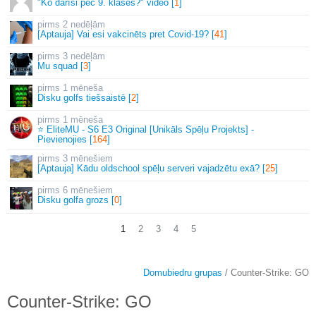
"Ko darīsi pēc 9. klases?" video [
1
]
2 nedēļām
[Aptauja] Vai esi vakcinēts pret Covid-19? [
41
]
3 nedēļām
Mu squad [
3
]
1 mēneša
Disku golfs tiešsaistē [
2
]
1 mēneša
⭐ EliteMU - S6 E3 Original [Unikāls Spēļu Projekts] -
Pievienojies [
164
]
3 mēnešiem
[Aptauja] Kādu oldschool spēļu serveri vajadzētu exā? [
25
]
6 mēnešiem
Disku golfa grozs [
0
]
1
2
3
4
5
Domubiedru grupas
/ Counter-Strike: GO
Counter-Strike: GO