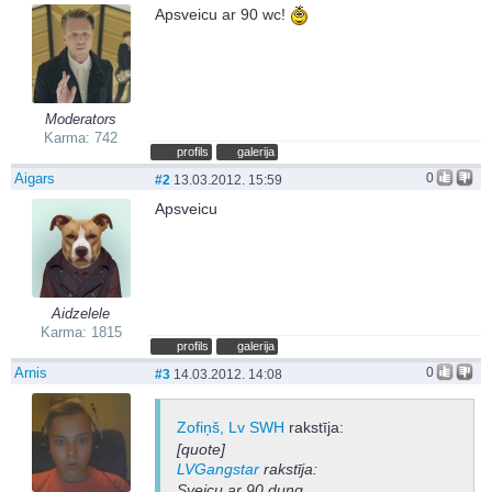
Apsveicu ar 90 wc!
Moderators
Karma: 742
profils
galerija
Aigars
0
#2
13.03.2012. 15:59
Apsveicu
Aidzelele
Karma: 1815
profils
galerija
Arnis
0
#3
14.03.2012. 14:08
Zofiņš, Lv SWH
rakstīja:
[quote]
LVGangstar
rakstīja:
Sveicu ar 90.dung