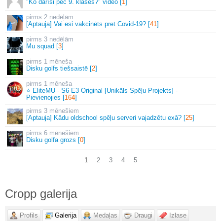
"Ko darīsi pēc 9. klases?" video [
1
]
2 nedēļām
[Aptauja] Vai esi vakcinēts pret Covid-19? [
41
]
3 nedēļām
Mu squad [
3
]
1 mēneša
Disku golfs tiešsaistē [
2
]
1 mēneša
⭐ EliteMU - S6 E3 Original [Unikāls Spēļu Projekts] -
Pievienojies [
164
]
3 mēnešiem
[Aptauja] Kādu oldschool spēļu serveri vajadzētu exā? [
25
]
6 mēnešiem
Disku golfa grozs [
0
]
1
2
3
4
5
Cropp galerija
Profils
Galerija
Medaļas
Draugi
Izlase