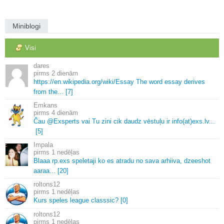
Miniblogi
Visi
dares
2 dienām
https://en.
wikipedia.
org/wiki/Essay The word essay derives
from the.
.
.
[7]
Emkans
4 dienām
Čau @Exsperts vai Tu zini cik daudz vēstuļu ir info(at)exs.
lv.
.
.
[5]
Impala
1 nedēļas
Blaaa rp.
exs speletaji ko es atradu no sava arhiiva, dzeeshot
aaraa.
.
.
[20]
roltons12
1 nedēļas
Kurs speles league classsic? [0]
roltons12
1 nedēļas