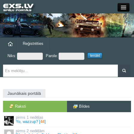
Close
Forums
Raksti
Reģistrēties
Niks:
Parole:
Blogi
Grupas
Steam
Jaunākais portālā
exs.lv
Raksti
Bildes
1 nedēļas
Yo, wazzup? [
44
]
2 nedēļām