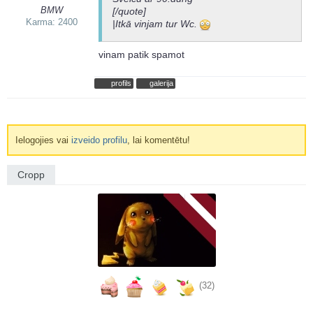
BMW
[/quote]
Karma: 2400
|Itkā vinjam tur Wc.
vinam patik spamot
profils
galerija
Ielogojies vai
izveido profilu
, lai komentētu!
Cropp
(32)