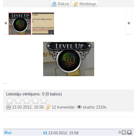
Raksti
Miniblogs
«
»
12
2
...
Lietotāju vērtējums:
0
(0 balsis)
13.03.2012. 15:56
12 komentāri
skatīts 2319x
4fun
0
#1
13.03.2012. 15:58