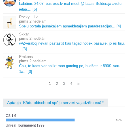
Labdien.
24.
07.
bus exs.
lv real meet @ baars Bolderaja avotu
ielaa.
.
.
.
[6]
Rocky__Lv
2 nedēļām
Spēļu portāla jaunākajiem apmeklētājiem pāradresācijas.
.
.
[4]
Skkar.
2 nedēļām
@Zveraboj nevari pastāstīt kas tagad notiek pasaule, jo es biju.
.
.
[3]
Emkans
2 nedēļām
Čau, te kads var salikt man gaming pc, budžets ir 890€.
varu
1a.
.
.
[0]
1
2
3
4
5
Aptauja: Kādu oldschool spēļu serveri vajadzētu exā?
CS 1.6
59%
Unreal Tournament 1999