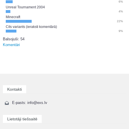
6%
Unreal Tournament 2004
4%
Minecraft
22%
Cits variants (ieraksti komentārā)
9%
Balsojuši: 54
Komentāri
Kontakti
E-pasts: info@exs.lv
Lietotāji tiešsaitē