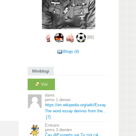
(65)
Blogs (4)
Miniblogi
Visi
dares
1 dienas
https://en.
wikipedia.
org/wiki/Essay
The word essay derives from the.
.
.
[7]
Emkans
3 dienām
Čau @Exsperts vai Tu zini cik