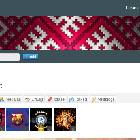
Forums
a
Medaļas
Draugi
Izlase
Raksti
Miniblogs
1
4
0
5