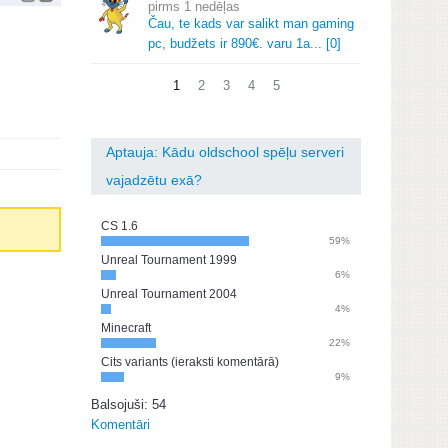
1 nedēļas
Čau, te kads var salikt man gaming
pc, budžets ir 890€.
varu 1a.
.
.
[0]
1
2
3
4
5
Aptauja: Kādu oldschool spēļu serveri
vajadzētu exā?
CS 1.6
59%
Unreal Tournament 1999
6%
Unreal Tournament 2004
4%
Minecraft
22%
Cits variants (ieraksti komentārā)
9%
Balsojuši: 54
Komentāri