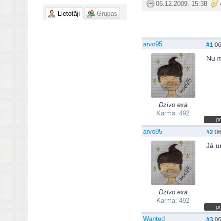
06.12.2009. 15:38
Lietotāji
Grupas
arvo95
#1
06
Nu ma
Dzīvo exā
Karma: 492
pr
arvo95
#2
06
Jā un
Dzīvo exā
Karma: 492
pr
Wanted
#3
06