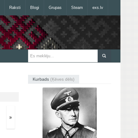
Raksti
Blogi
Grupas
Steam
exs.lv
Kurbads
(Ķēves dēls)
»