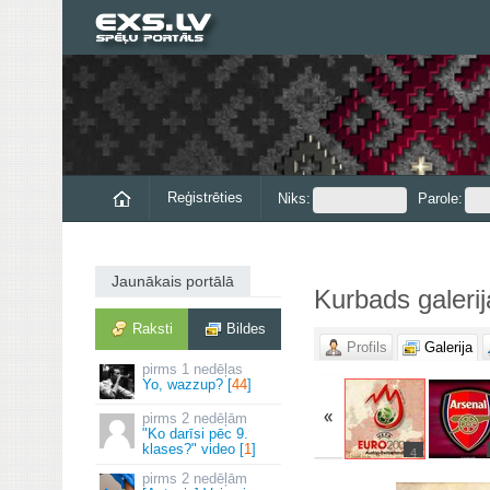
Reģistrēties
Niks:
Parole:
Jaunākais portālā
Kurbads galerij
Raksti
Bildes
Profils
Galerija
1 nedēļas
Yo, wazzup? [
44
]
«
2 nedēļām
"Ko darīsi pēc 9.
klases?" video [
1
]
4
2 nedēļām