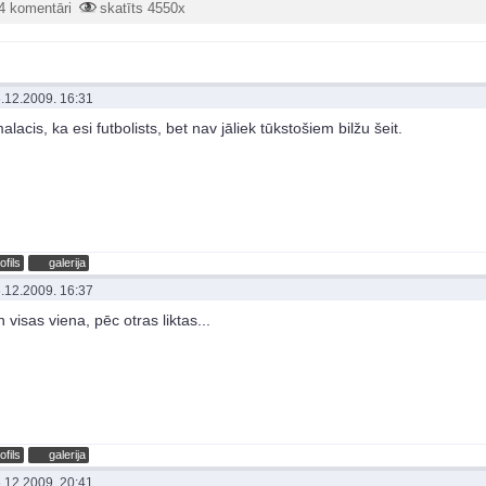
4 komentāri
skatīts 4550x
.12.2009. 16:31
lacis, ka esi futbolists, bet nav jāliek tūkstošiem bilžu šeit.
ofils
galerija
.12.2009. 16:37
 visas viena, pēc otras liktas...
ofils
galerija
.12.2009. 20:41