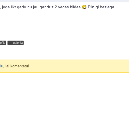
t, jēga likt gadu nu jau gandrīz 2 vecas bildes
Pilnīgi bezjēgā
ofils
galerija
ilu
, lai komentētu!