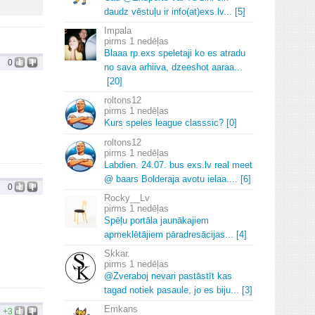
daudz vēstuļu ir info(at)exs.
lv.
.
.
[5]
Impala
1 nedēļas
Blaaa rp.
exs speletaji ko es atradu
0
no sava arhiiva, dzeeshot aaraa.
.
.
[20]
roltons12
1 nedēļas
Kurs speles league classsic? [0]
roltons12
1 nedēļas
Labdien.
24.
07.
bus exs.
lv real meet
@ baars Bolderaja avotu ielaa.
.
.
.
[6]
0
Rocky__Lv
1 nedēļas
Spēļu portāla jaunākajiem
apmeklētājiem pāradresācijas.
.
.
[4]
Skkar.
1 nedēļas
@Zveraboj nevari pastāstīt kas
tagad notiek pasaule, jo es biju.
.
.
[3]
Emkans
+3