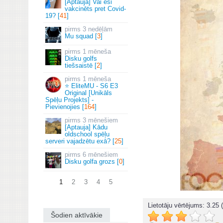
[Aptauja] Vai esi
vakcinēts pret Covid-
19? [
41
]
3 nedēļām
Mu squad [
3
]
1 mēneša
Disku golfs
tiešsaistē [
2
]
1 mēneša
⭐ EliteMU - S6 E3
Original [Unikāls
Spēļu Projekts] -
Pievienojies [
164
]
3 mēnešiem
[Aptauja] Kādu
oldschool spēļu
serveri vajadzētu exā? [
25
]
6 mēnešiem
Disku golfa grozs [
0
]
1
2
3
4
5
Lietotāju vērtējums:
3.25
(
Šodien aktīvākie