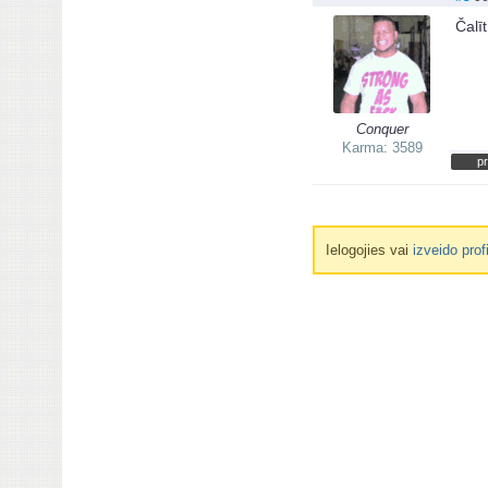
Čalī
Conquer
Karma: 3589
pr
Ielogojies vai
izveido prof