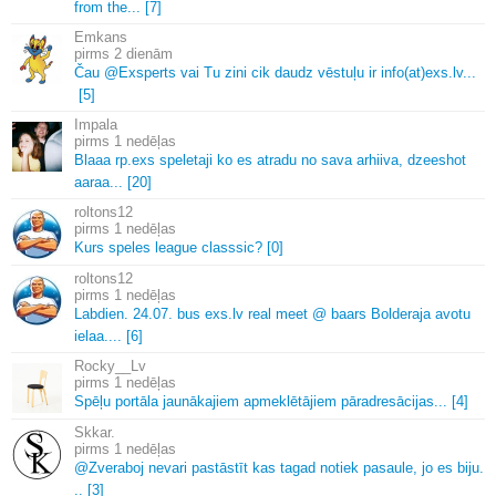
from the.
.
.
[7]
Emkans
2 dienām
Čau @Exsperts vai Tu zini cik daudz vēstuļu ir info(at)exs.
lv.
.
.
[5]
Impala
1 nedēļas
Blaaa rp.
exs speletaji ko es atradu no sava arhiiva, dzeeshot
aaraa.
.
.
[20]
roltons12
1 nedēļas
Kurs speles league classsic? [0]
roltons12
1 nedēļas
Labdien.
24.
07.
bus exs.
lv real meet @ baars Bolderaja avotu
ielaa.
.
.
.
[6]
Rocky__Lv
1 nedēļas
Spēļu portāla jaunākajiem apmeklētājiem pāradresācijas.
.
.
[4]
Skkar.
1 nedēļas
@Zveraboj nevari pastāstīt kas tagad notiek pasaule, jo es biju.
.
.
[3]