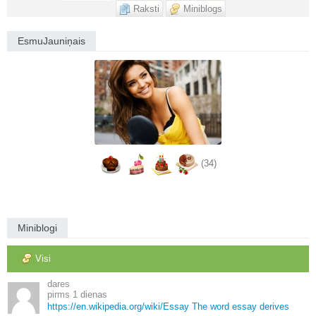
Raksti
Miniblogs
EsmuJauniņais
(34)
Miniblogi
Visi
dares
1 dienas
https://en.
wikipedia.
org/wiki/Essay The word essay derives