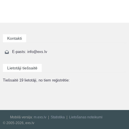
Kontakti
E-pasts: info@exs.lv
Lietotāji tiešsaitē
Tiešsaitē 19 lietotāji, no tiem reģistrētie:
Mobilā versija:
m.exs.lv
Statistika
Lietošanas noteikumi
© 2005-2026, exs.lv