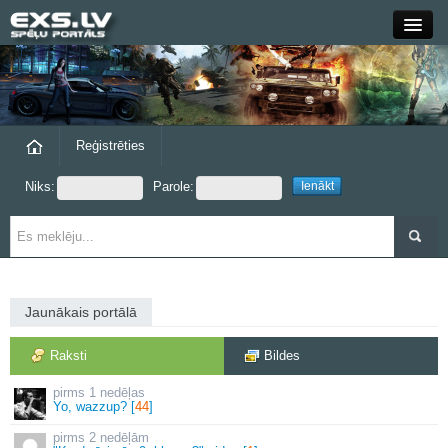
Close
Forums
Raksti
Reģistrēties
Niks:
Parole:
Blogi
Grupas
Steam
Jaunākais portālā
exs.lv
Raksti
Bildes
1 nedēļas
Yo, wazzup? [
44
]
2 nedēļām