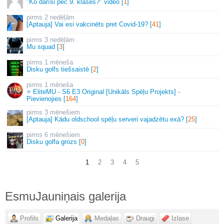
"Ko darīsi pēc 9. klases?" video [
1
]
2 nedēļām
[Aptauja] Vai esi vakcinēts pret Covid-19? [
41
]
3 nedēļām
Mu squad [
3
]
1 mēneša
Disku golfs tiešsaistē [
2
]
1 mēneša
⭐ EliteMU - S6 E3 Original [Unikāls Spēļu Projekts] -
Pievienojies [
164
]
3 mēnešiem
[Aptauja] Kādu oldschool spēļu serveri vajadzētu exā? [
25
]
6 mēnešiem
Disku golfa grozs [
0
]
1
2
3
4
5
EsmuJauniņais galerija
Profils
Galerija
Medaļas
Draugi
Izlase