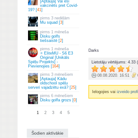
[Aptauja] Vai esi
vakcinēts pret Covid-
19? [
41
]
3 nedēļām
Mu squad [
3
]
1 mēneša
Disku golfs
tiešsaistē [
2
]
1 mēneša
Darks
⭐ EliteMU - S6 E3
Original [Unikāls
Spēļu Projekts] -
Lietotāju vērtējums:
4.33
(
Pievienojies [
164
]
3 mēnešiem
08.08.2020. 16:51
[Aptauja] Kādu
oldschool spēļu
serveri vajadzētu exā? [
25
]
Ielogojies vai
izveido prof
6 mēnešiem
Disku golfa grozs [
0
]
1
2
3
4
5
Šodien aktīvākie