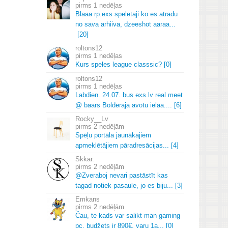
1 nedēļas
Blaaa rp.
exs speletaji ko es atradu
no sava arhiiva, dzeeshot aaraa.
.
.
[20]
roltons12
1 nedēļas
Kurs speles league classsic? [0]
roltons12
1 nedēļas
Labdien.
24.
07.
bus exs.
lv real meet
@ baars Bolderaja avotu ielaa.
.
.
.
[6]
Rocky__Lv
2 nedēļām
Spēļu portāla jaunākajiem
apmeklētājiem pāradresācijas.
.
.
[4]
Skkar.
2 nedēļām
@Zveraboj nevari pastāstīt kas
tagad notiek pasaule, jo es biju.
.
.
[3]
Emkans
2 nedēļām
Čau, te kads var salikt man gaming
pc, budžets ir 890€.
varu 1a.
.
.
[0]