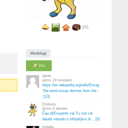
(22)
Miniblogi
Visi
dares
29 minūtēm
https://en.
wikipedia.
org/wiki/Essay
The word essay derives from the.
.
.
[13]
Emkans
5 dienām
Čau @Exsperts vai Tu zini cik
daudz vēstuļu ir info(at)exs.
lv.
.
.
[5]
Impala