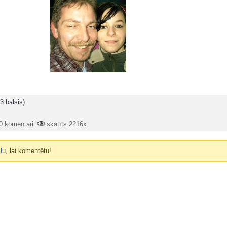
3 balsis)
0 komentāri
skatīts 2216x
ilu
, lai komentētu!