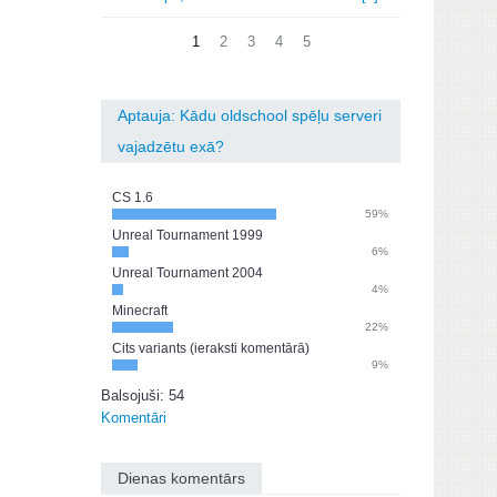
1
2
3
4
5
Aptauja: Kādu oldschool spēļu serveri
vajadzētu exā?
CS 1.6
59%
Unreal Tournament 1999
6%
Unreal Tournament 2004
4%
Minecraft
22%
Cits variants (ieraksti komentārā)
9%
Balsojuši: 54
Komentāri
Dienas komentārs