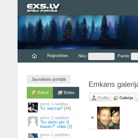
Reģistrēties
Niks:
Parole:
Jaunākais portālā
Emkans galerij
Raksti
Bildes
Profils
Galerija
1 nedēļas
Yo, wazzup? [
44
]
«
2 nedēļām
"Ko darīsi pēc 9.
klases?" video [
1
]
0
2 nedēļām