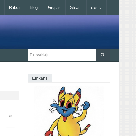
Raksti
Blogi
Grupas
Steam
exs.lv
Emkans
»