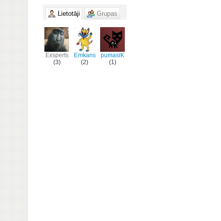
Lietotāji
Grupas
Exsperts
Emkans
pumasiK
(3)
(2)
(1)