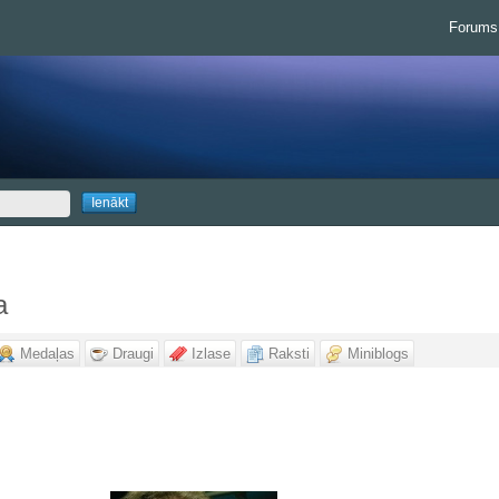
Forums
a
Medaļas
Draugi
Izlase
Raksti
Miniblogs