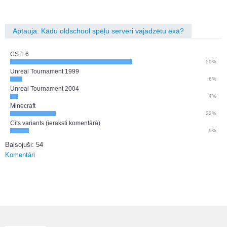
Aptauja: Kādu oldschool spēļu serveri vajadzētu exā?
CS 1.6
59%
Unreal Tournament 1999
6%
Unreal Tournament 2004
4%
Minecraft
22%
Cits variants (ieraksti komentārā)
9%
Balsojuši: 54
Komentāri