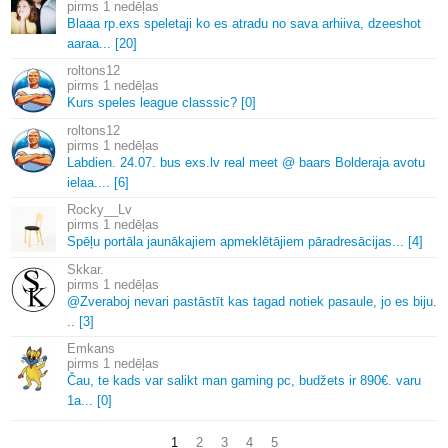
1 nedēļas
Blaaa rp.
exs speletaji ko es atradu no sava arhiiva, dzeeshot
aaraa.
.
.
[20]
roltons12
1 nedēļas
Kurs speles league classsic? [0]
roltons12
1 nedēļas
Labdien.
24.
07.
bus exs.
lv real meet @ baars Bolderaja avotu
ielaa.
.
.
.
[6]
Rocky__Lv
1 nedēļas
Spēļu portāla jaunākajiem apmeklētājiem pāradresācijas.
.
.
[4]
Skkar.
1 nedēļas
@Zveraboj nevari pastāstīt kas tagad notiek pasaule, jo es biju.
.
.
[3]
Emkans
1 nedēļas
Čau, te kads var salikt man gaming pc, budžets ir 890€.
varu
1a.
.
.
[0]
1
2
3
4
5