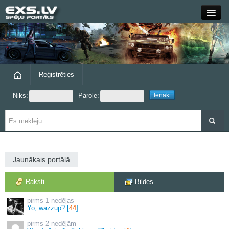
Close
Forums
Raksti
Reģistrēties
Niks:
Parole:
Blogi
Grupas
Steam
Jaunākais portālā
exs.lv
Raksti
Bildes
1 nedēļas
Yo, wazzup? [
44
]
2 nedēļām