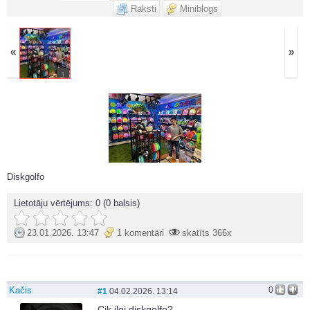
Raksti
Miniblogs
«
»
1
Diskgolfo
Lietotāju vērtējums:
0
(0 balsis)
23.01.2026. 13:47
1 komentāri
skatīts 366x
Kačis
0
#1
04.02.2026. 13:14
Cik ilgi diskgolfo?