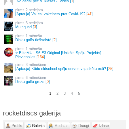
"Ko darīsi pēc 9. klases?" video [
1
]
2 nedēļām
[Aptauja] Vai esi vakcinēts pret Covid-19? [
41
]
3 nedēļām
Mu squad [
3
]
1 mēneša
Disku golfs tiešsaistē [
2
]
1 mēneša
⭐ EliteMU - S6 E3 Original [Unikāls Spēļu Projekts] -
Pievienojies [
164
]
3 mēnešiem
[Aptauja] Kādu oldschool spēļu serveri vajadzētu exā? [
25
]
6 mēnešiem
Disku golfa grozs [
0
]
1
2
3
4
5
rocketdiscs galerija
Profils
Galerija
Medaļas
Draugi
Izlase