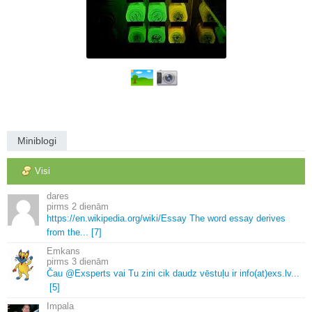
Miniblogi
Visi
dares
2 dienām
https://en.
wikipedia.
org/wiki/Essay The word essay derives
from the.
.
.
[7]
Emkans
3 dienām
Čau @Exsperts vai Tu zini cik daudz vēstuļu ir info(at)exs.
lv.
.
.
[5]
Impala