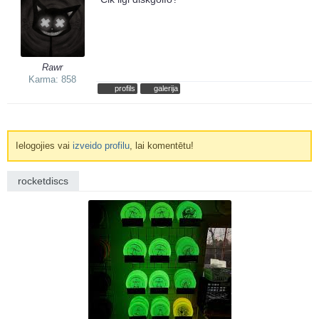
Rawr
Karma: 858
profils
galerija
Ielogojies vai
izveido profilu
, lai komentētu!
rocketdiscs