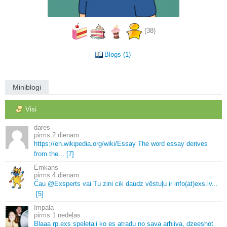
(38)
Blogs (1)
Miniblogi
Visi
dares
2 dienām
https://en.
wikipedia.
org/wiki/Essay The word essay derives
from the.
.
.
[7]
Emkans
4 dienām
Čau @Exsperts vai Tu zini cik daudz vēstuļu ir info(at)exs.
lv.
.
.
[5]
Impala
1 nedēļas
Blaaa rp.
exs speletaji ko es atradu no sava arhiiva, dzeeshot