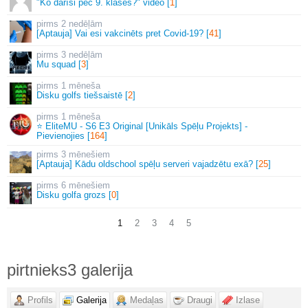
"Ko darīsi pēc 9. klases?" video [
1
]
2 nedēļām
[Aptauja] Vai esi vakcinēts pret Covid-19? [
41
]
3 nedēļām
Mu squad [
3
]
1 mēneša
Disku golfs tiešsaistē [
2
]
1 mēneša
⭐ EliteMU - S6 E3 Original [Unikāls Spēļu Projekts] -
Pievienojies [
164
]
3 mēnešiem
[Aptauja] Kādu oldschool spēļu serveri vajadzētu exā? [
25
]
6 mēnešiem
Disku golfa grozs [
0
]
1
2
3
4
5
pirtnieks3 galerija
Profils
Galerija
Medaļas
Draugi
Izlase