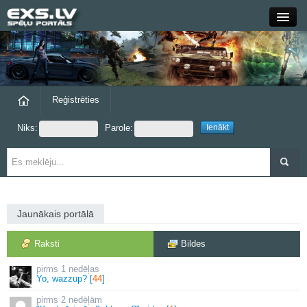
Close
Forums
Raksti
Reģistrēties
Niks:
Parole:
Blogi
Grupas
Steam
Jaunākais portālā
exs.lv
Raksti
Bildes
1 nedēļas
Yo, wazzup? [
44
]
2 nedēļām