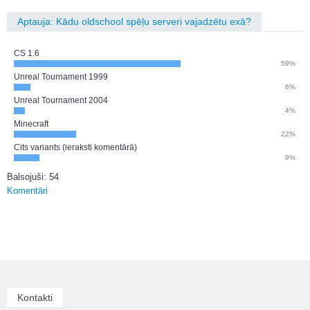
Aptauja: Kādu oldschool spēļu serveri vajadzētu exā?
CS 1.6
59%
Unreal Tournament 1999
6%
Unreal Tournament 2004
4%
Minecraft
22%
Cits variants (ieraksti komentārā)
9%
Balsojuši: 54
Komentāri
Kontakti