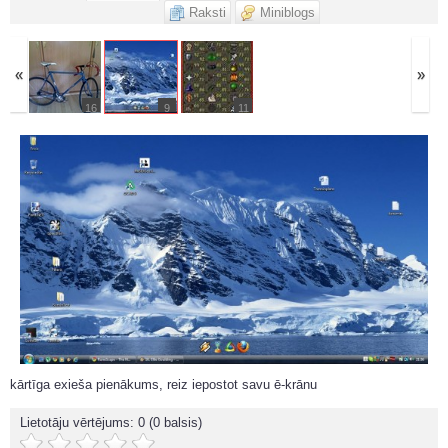
Raksti
Miniblogs
«
»
16
9
11
kārtīga exieša pienākums, reiz iepostot savu ē-krānu
Lietotāju vērtējums:
0
(0 balsis)