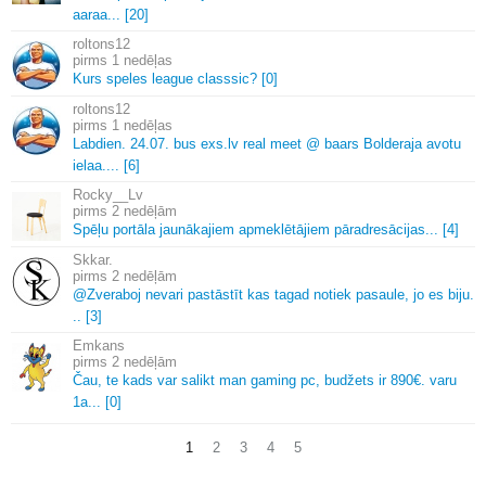
aaraa.
.
.
[20]
roltons12
1 nedēļas
Kurs speles league classsic? [0]
roltons12
1 nedēļas
Labdien.
24.
07.
bus exs.
lv real meet @ baars Bolderaja avotu
ielaa.
.
.
.
[6]
Rocky__Lv
2 nedēļām
Spēļu portāla jaunākajiem apmeklētājiem pāradresācijas.
.
.
[4]
Skkar.
2 nedēļām
@Zveraboj nevari pastāstīt kas tagad notiek pasaule, jo es biju.
.
.
[3]
Emkans
2 nedēļām
Čau, te kads var salikt man gaming pc, budžets ir 890€.
varu
1a.
.
.
[0]
1
2
3
4
5