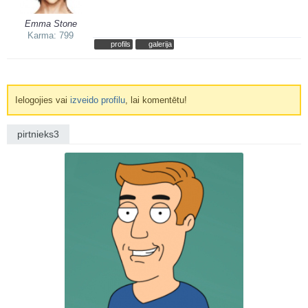
Emma Stone
Karma: 799
profils
galerija
Ielogojies vai
izveido profilu
, lai komentētu!
pirtnieks3