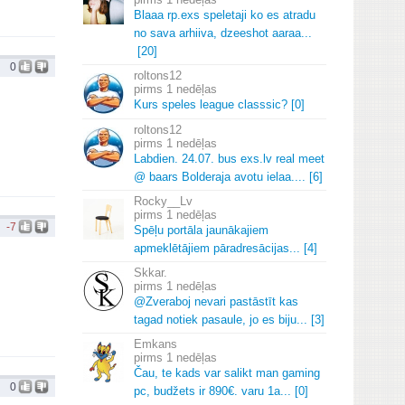
Blaaa rp.
exs speletaji ko es atradu
no sava arhiiva, dzeeshot aaraa.
.
.
[20]
0
roltons12
1 nedēļas
Kurs speles league classsic? [0]
roltons12
1 nedēļas
Labdien.
24.
07.
bus exs.
lv real meet
@ baars Bolderaja avotu ielaa.
.
.
.
[6]
Rocky__Lv
1 nedēļas
-7
Spēļu portāla jaunākajiem
apmeklētājiem pāradresācijas.
.
.
[4]
Skkar.
1 nedēļas
@Zveraboj nevari pastāstīt kas
tagad notiek pasaule, jo es biju.
.
.
[3]
Emkans
1 nedēļas
Čau, te kads var salikt man gaming
0
pc, budžets ir 890€.
varu 1a.
.
.
[0]