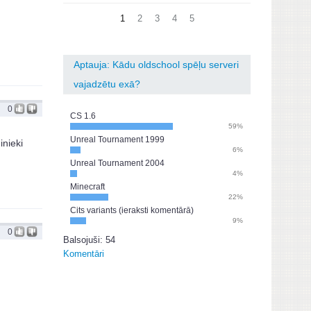
1
2
3
4
5
Aptauja: Kādu oldschool spēļu serveri
vajadzētu exā?
0
CS 1.6
59%
Unreal Tournament 1999
inieki
6%
Unreal Tournament 2004
4%
Minecraft
22%
Cits variants (ieraksti komentārā)
9%
0
Balsojuši: 54
Komentāri