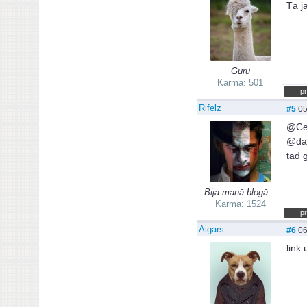
Tā j
Guru
Karma: 501
pr
Rifelz
#5
05
@Cel
@dav
tad 
Bija manā blogā...
Karma: 1524
pr
Aigars
#6
06
link 