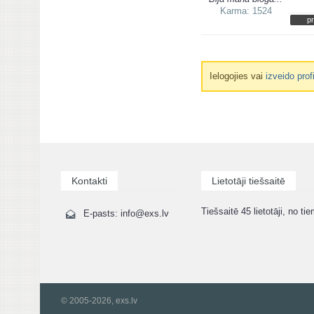
Karma: 1524
pr
Ielogojies vai
izveido prof
Kontakti
Lietotāji tiešsaitē
Tiešsaitē 45 lietotāji, no tie
E-pasts: info@exs.lv
© 2005-2026, exs.lv