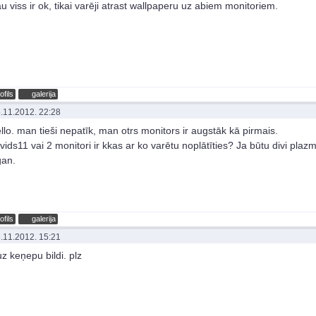
au viss ir ok, tikai varēji atrast wallpaperu uz abiem monitoriem.
ofils
galerija
.11.2012. 22:28
lo. man tieši nepatīk, man otrs monitors ir augstāk kā pirmais.
ids11 vai 2 monitori ir kkas ar ko varētu noplātīties? Ja būtu divi plazm
gan.
ofils
galerija
.11.2012. 15:21
uz keņepu bildi. plz