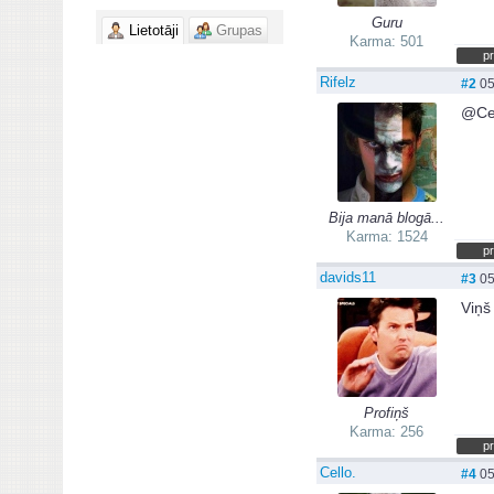
Guru
Lietotāji
Grupas
Karma: 501
pr
Rifelz
#2
05
@Cell
Bija manā blogā...
Karma: 1524
pr
davids11
#3
05
Viņš
Profiņš
Karma: 256
pr
Cello.
#4
05