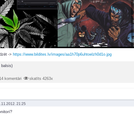
edzēt ->
https://www.bildites.lv/images/aa1h70p6uhtoelzh0d1o.jpg
 balsis)
14 komentāri
skatīts 4263x
.11.2012. 21:25
nitori?