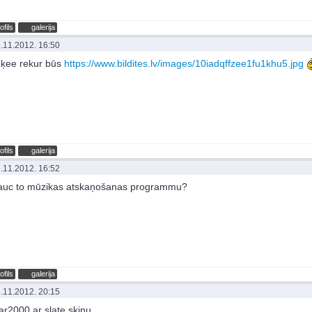
ofils
galerija
.11.2012. 16:50
ķee rekur būs
https://www.bildites.lv/images/10iadqffzee1fu1khu5.jpg
ofils
galerija
.11.2012. 16:52
auc to mūzikas atskaņošanas programmu?
ofils
galerija
.11.2012. 20:15
ar2000 ar slate skinu.