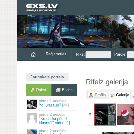
Reģistrēties
Niks:
Parole:
Jaunākais portālā
Rifelz galerija
Raksti
Bildes
Profils
Galerija
1 nedēļas
Yo, wazzup? [
44
]
«
2 nedēļām
"Ko darīsi pēc 9.
klases?" video [
1
]
14
2 nedēļām