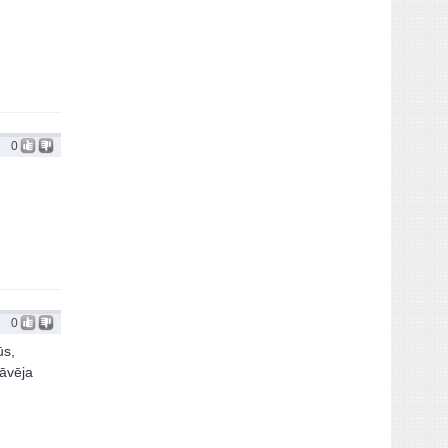
0
0
ūs,
āvēja