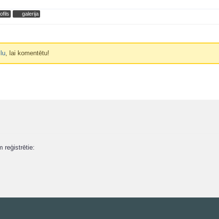
ofils
galerija
ilu
, lai komentētu!
m reģistrētie: