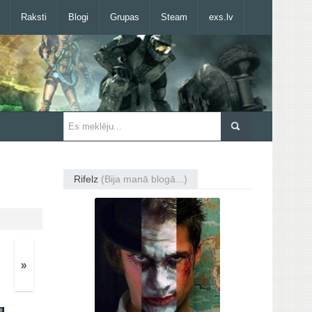
Raksti
Blogi
Grupas
Steam
exs.lv
Rifelz
(Bija manā blogā...)
»