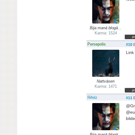
Bija manā blogā...
Karma: 1524
pr
Persepolis
#10
0
Link
Nattväsen
Karma: 1471
pr
Rifelz
#11
0
@Gr
@euk
bild
Bija manā blogā...