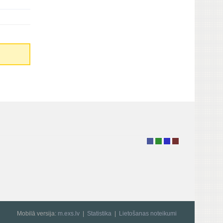
Mobilā versija:
m.exs.lv
Statistika
Lietošanas noteikumi