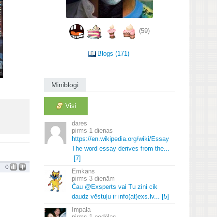
(59)
Blogs (171)
Miniblogi
Visi
dares
1 dienas
https://en.
wikipedia.
org/wiki/Essay
The word essay derives from the.
.
.
[7]
0
Emkans
3 dienām
Čau @Exsperts vai Tu zini cik
daudz vēstuļu ir info(at)exs.
lv.
.
.
[5]
Impala
1 nedēļas