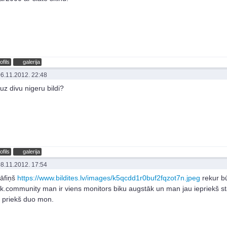
ofils
galerija
6.11.2012. 22:48
 uz divu nigeru bildi?
ofils
galerija
8.11.2012. 17:54
āfiņš
https://www.bildites.lv/images/k5qcdd1r0buf2fqzot7n.jpeg
rekur b
.community man ir viens monitors biku augstāk un man jau iepriekš st
e priekš duo mon.