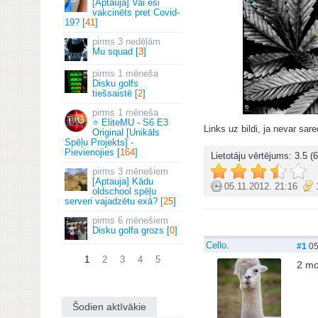
[Aptauja] Vai esi
vakcinēts pret Covid-
19? [
41
]
3 nedēļām
Mu squad [
3
]
1 mēneša
Disku golfs
tiešsaistē [
2
]
1 mēneša
⭐ EliteMU - S6 E3
Links uz bildi, ja nevar sar
Original [Unikāls
Spēļu Projekts] -
Pievienojies [
164
]
Lietotāju vērtējums:
3.5
(6
3 mēnešiem
[Aptauja] Kādu
05.11.2012. 21:16
oldschool spēļu
serveri vajadzētu exā? [
25
]
6 mēnešiem
Disku golfa grozs [
0
]
Cello.
#1
05
1
2
3
4
5
2 mo
Šodien aktīvākie