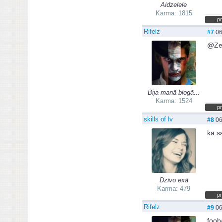
Aidzelele
Karma: 1815
pr
Rifelz
#7
06
@Ze
Bija manā blogā...
Karma: 1524
pr
skills of lv
#8
06
kā s
Dzīvo exā
Karma: 479
pr
Rifelz
#9
06
foob