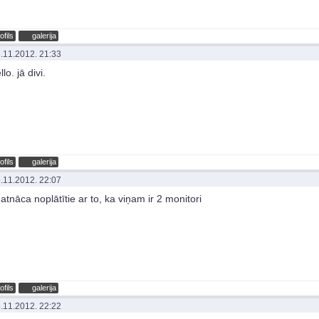
ofils
galerija
.11.2012. 21:33
o. jā divi.
ofils
galerija
.11.2012. 22:07
 atnāca noplātītie ar to, ka viņam ir 2 monitori
ofils
galerija
.11.2012. 22:22