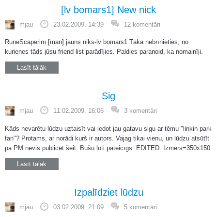
[lv bomars1] New nick
mjau
23.02.2009. 14:39
12 komentāri
RuneScaperim [man] jauns niks-lv bomars1 Tāka nebrīnieties, no
kurienes tāds jūsu friend list parādījies. Paldies paranoid, ka nomainīji.
Lasīt tālāk
Sig
mjau
11.02.2009. 16:06
3 komentāri
Kāds nevarētu lūdzu uztaisīt vai iedot jau gatavu sigu ar tēmu "linkin park
fan"? Protams, ar norādi kurš ir autors. Vajag tikai vienu, un lūdzu atsūtīt
pa PM nevis publicēt šeit. Būšu ļoti pateicīgs. EDITED: Izmērs=350x150
Lasīt tālāk
Izpalīdziet lūdzu
mjau
03.02.2009. 21:09
5 komentāri