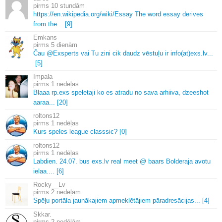
10 stundām
https://en.
wikipedia.
org/wiki/Essay The word essay derives
from the.
.
.
[9]
Emkans
5 dienām
Čau @Exsperts vai Tu zini cik daudz vēstuļu ir info(at)exs.
lv.
.
.
[5]
Impala
1 nedēļas
Blaaa rp.
exs speletaji ko es atradu no sava arhiiva, dzeeshot
aaraa.
.
.
[20]
roltons12
1 nedēļas
Kurs speles league classsic? [0]
roltons12
1 nedēļas
Labdien.
24.
07.
bus exs.
lv real meet @ baars Bolderaja avotu
ielaa.
.
.
.
[6]
Rocky__Lv
2 nedēļām
Spēļu portāla jaunākajiem apmeklētājiem pāradresācijas.
.
.
[4]
Skkar.
2 nedēļām