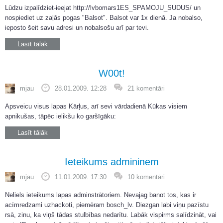
Lūdzu izpalīdziet-ieejat http://lvbomars1ES_SPAMOJU_SUDUS/ un
nospiediet uz zaļās pogas "Balsot". Balsot var 1x dienā. Ja nobalso,
ieposto šeit savu adresi un nobalsošu arī par tevi.
Lasīt tālāk
W00t!
mjau
28.01.2009. 12:28
21 komentāri
Apsveicu visus lapas Kārļus, arī sevi vārdadienā Kūkas visiem
apnikušas, tāpēc ielikšu ko garšīgāku:
Lasīt tālāk
Ieteikums admininem
mjau
11.01.2009. 17:30
10 komentāri
Neliels ieteikums lapas adminstrātoriem. Nevajag banot tos, kas ir
acīmredzami uzhackoti, piemēram bosch_lv. Diezgan labi viņu pazīstu
rsā, zinu, ka viņš tādas stulbības nedarītu. Labāk vispirms salīdzināt, vai