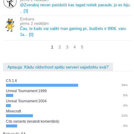
@Zveraboj nevari pastāstīt kas tagad notiek pasaule, jo es biju.
.
.
[3]
Emkans
2 nedēļām
Čau, te kads var salikt man gaming pc, budžets ir 890€.
varu
1a.
.
.
[0]
1
2
3
4
5
Aptauja: Kādu oldschool spēļu serveri vajadzētu exā?
CS 1.6
59%
Unreal Tournament 1999
6%
Unreal Tournament 2004
4%
Minecraft
22%
Cits variants (ieraksti komentārā)
9%