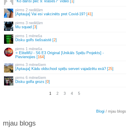
"Ko darīsi pēc 9. klases?" video [
1
]
2 nedēļām
[Aptauja] Vai esi vakcinēts pret Covid-19? [
41
]
3 nedēļām
Mu squad [
3
]
1 mēneša
Disku golfs tiešsaistē [
2
]
1 mēneša
⭐ EliteMU - S6 E3 Original [Unikāls Spēļu Projekts] -
Pievienojies [
164
]
3 mēnešiem
[Aptauja] Kādu oldschool spēļu serveri vajadzētu exā? [
25
]
6 mēnešiem
Disku golfa grozs [
0
]
1
2
3
4
5
Blogi
/ mjau blogs
mjau blogs