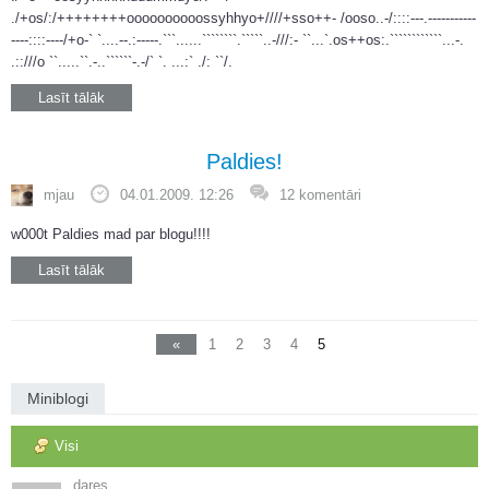
./+os/:/++++++++oooooooooossyhhyo+////+sso++- /ooso..-/::::---.-----------
----::::----/+o-` `....--.:-----.```......````````.`````..-///:- ``...`.os++os:.````````````...-.
.::///o ``.....``.-..``````-.-/` `. ...:` ./: ``/.
Lasīt tālāk
Paldies!
mjau
04.01.2009. 12:26
12 komentāri
w000t Paldies mad par blogu!!!!
Lasīt tālāk
«
1
2
3
4
5
Miniblogi
Visi
dares