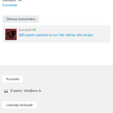
Balsojuši: 54
Komentāri
Dienas komentārs
pumasiK
+0
@Exsperts pastasti ka tur Ods tallinas iela micijas
Kontakti
E-pasts: info@exs.lv
Lietotāji tiešsaitē