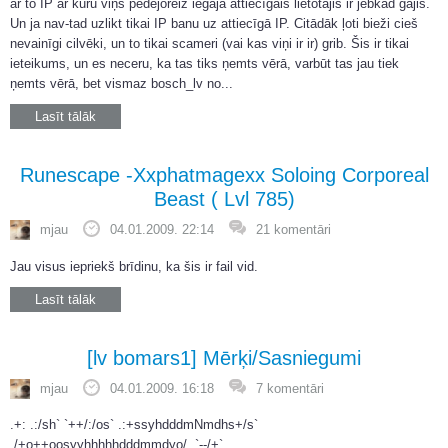
ar to IP ar kuru viņš pēdējoreiz iegāja attiecīgais lietotājis ir jebkad gājis.
Un ja nav-tad uzlikt tikai IP banu uz attiecīgā IP. Citādāk ļoti bieži cieš
nevainīgi cilvēki, un to tikai scameri (vai kas viņi ir ir) grib. Šis ir tikai
ieteikums, un es neceru, ka tas tiks ņemts vērā, varbūt tas jau tiek
ņemts vērā, bet vismaz bosch_lv no...
Lasīt tālāk
Runescape -Xxphatmagexx Soloing Corporeal
Beast ( Lvl 785)
mjau
04.01.2009. 22:14
21 komentāri
Jau visus iepriekš brīdinu, ka šis ir fail vid.
Lasīt tālāk
[lv bomars1] Mērķi/Sasniegumi
mjau
04.01.2009. 16:18
7 komentāri
.+: .:/sh` `++/:/os` .:+ssyhdddmNmdhs+/s`
./+o++oosyyhhhhhdddmmdyo/. `--/+`