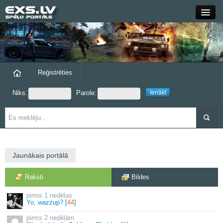
Close
Forums
Raksti
Reģistrēties
Niks:
Parole:
Blogi
Grupas
Steam
Jaunākais portālā
exs.lv
Raksti
Bildes
1 nedēļas
Yo, wazzup? [
44
]
2 nedēļām