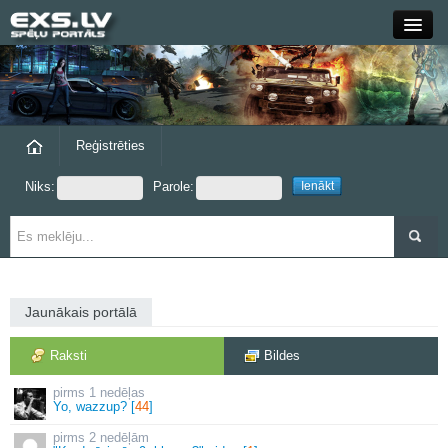
Close
Forums
Raksti
Reģistrēties
Niks:
Parole:
Blogi
Grupas
Steam
Jaunākais portālā
exs.lv
Raksti
Bildes
1 nedēļas
Yo, wazzup? [
44
]
2 nedēļām