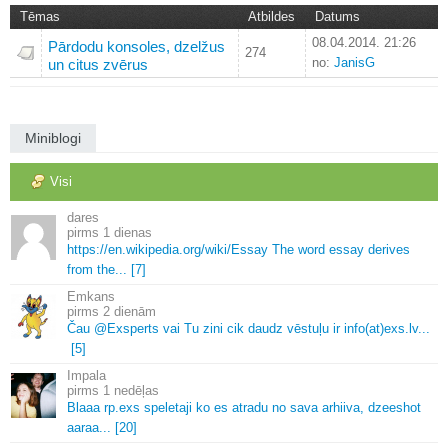
Tēmas
Atbildes
Datums
08.04.2014. 21:26
Pārdodu konsoles, dzelžus
274
no:
JanisG
un citus zvērus
Miniblogi
Visi
dares
1 dienas
https://en.
wikipedia.
org/wiki/Essay The word essay derives
from the.
.
.
[7]
Emkans
2 dienām
Čau @Exsperts vai Tu zini cik daudz vēstuļu ir info(at)exs.
lv.
.
.
[5]
Impala
1 nedēļas
Blaaa rp.
exs speletaji ko es atradu no sava arhiiva, dzeeshot
aaraa.
.
.
[20]