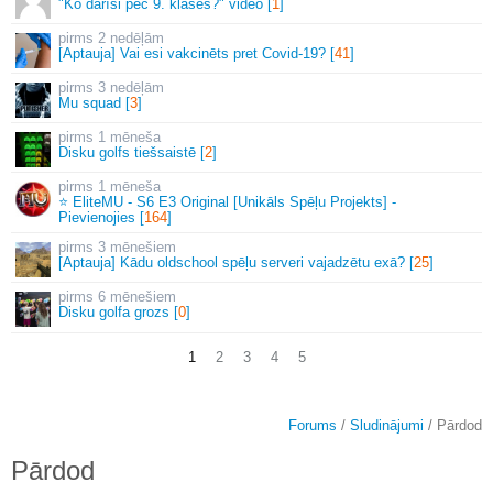
"Ko darīsi pēc 9. klases?" video [
1
]
2 nedēļām
[Aptauja] Vai esi vakcinēts pret Covid-19? [
41
]
3 nedēļām
Mu squad [
3
]
1 mēneša
Disku golfs tiešsaistē [
2
]
1 mēneša
⭐ EliteMU - S6 E3 Original [Unikāls Spēļu Projekts] -
Pievienojies [
164
]
3 mēnešiem
[Aptauja] Kādu oldschool spēļu serveri vajadzētu exā? [
25
]
6 mēnešiem
Disku golfa grozs [
0
]
1
2
3
4
5
Forums
/
Sludinājumi
/ Pārdod
Pārdod