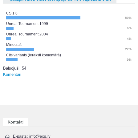
CS 1.6
59%
Unreal Tournament 1999
6%
Unreal Tournament 2004
4%
Minecraft
22%
Cits variants (ieraksti komentārā)
9%
Balsojuši: 54
Komentāri
Kontakti
E-pasts: info@exs.lv