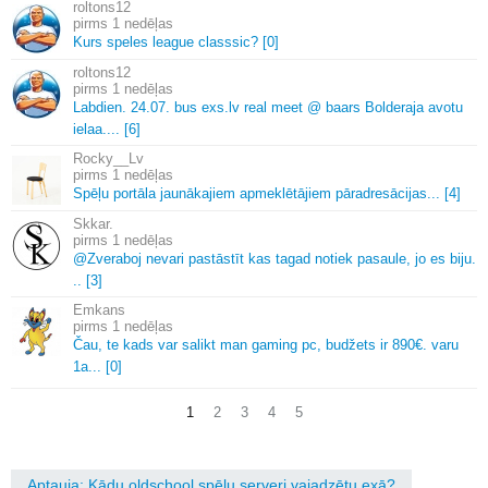
roltons12
1 nedēļas
Kurs speles league classsic? [0]
roltons12
1 nedēļas
Labdien.
24.
07.
bus exs.
lv real meet @ baars Bolderaja avotu
ielaa.
.
.
.
[6]
Rocky__Lv
1 nedēļas
Spēļu portāla jaunākajiem apmeklētājiem pāradresācijas.
.
.
[4]
Skkar.
1 nedēļas
@Zveraboj nevari pastāstīt kas tagad notiek pasaule, jo es biju.
.
.
[3]
Emkans
1 nedēļas
Čau, te kads var salikt man gaming pc, budžets ir 890€.
varu
1a.
.
.
[0]
1
2
3
4
5
Aptauja: Kādu oldschool spēļu serveri vajadzētu exā?