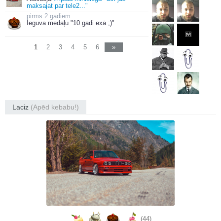
maksajat par tele2..."
2 gadiem
Ieguva medaļu "10 gadi exā ;)"
1
2
3
4
5
6
»
Laciz
(Apēd kebabu!)
(44)