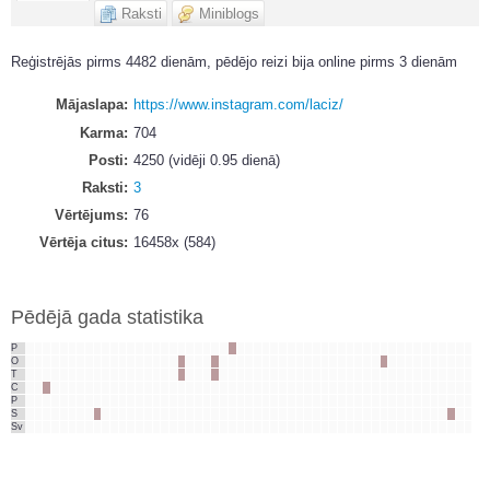
Raksti
Miniblogs
Reģistrējās pirms 4482 dienām, pēdējo reizi bija online pirms 3 dienām
Mājaslapa
https://www.instagram.com/laciz/
Karma
704
Posti
4250 (vidēji 0.95 dienā)
Raksti
3
Vērtējums
76
Vērtēja citus
16458x (584)
Pēdējā gada statistika
P
O
T
C
P
S
Sv