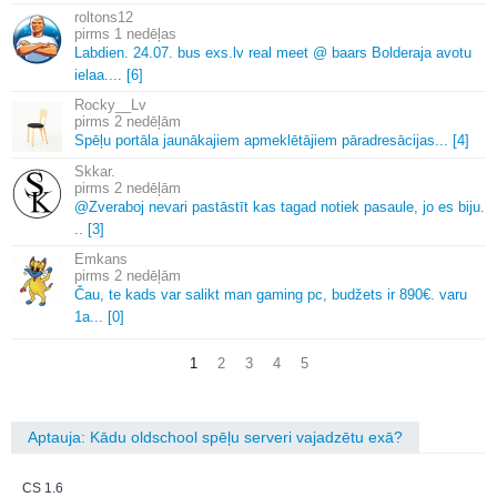
roltons12
1 nedēļas
Labdien.
24.
07.
bus exs.
lv real meet @ baars Bolderaja avotu
ielaa.
.
.
.
[6]
Rocky__Lv
2 nedēļām
Spēļu portāla jaunākajiem apmeklētājiem pāradresācijas.
.
.
[4]
Skkar.
2 nedēļām
@Zveraboj nevari pastāstīt kas tagad notiek pasaule, jo es biju.
.
.
[3]
Emkans
2 nedēļām
Čau, te kads var salikt man gaming pc, budžets ir 890€.
varu
1a.
.
.
[0]
1
2
3
4
5
Aptauja: Kādu oldschool spēļu serveri vajadzētu exā?
CS 1.6