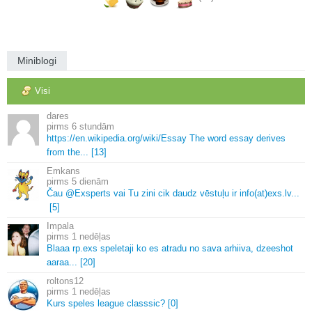
Miniblogi
Visi
dares
6 stundām
https://en.
wikipedia.
org/wiki/Essay The word essay derives
from the.
.
.
[13]
Emkans
5 dienām
Čau @Exsperts vai Tu zini cik daudz vēstuļu ir info(at)exs.
lv.
.
.
[5]
Impala
1 nedēļas
Blaaa rp.
exs speletaji ko es atradu no sava arhiiva, dzeeshot
aaraa.
.
.
[20]
roltons12
1 nedēļas
Kurs speles league classsic? [0]