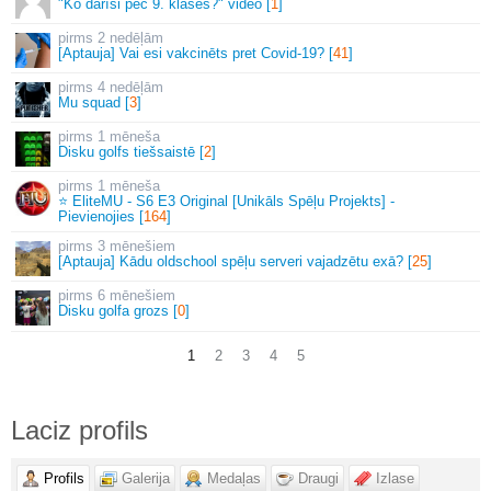
"Ko darīsi pēc 9. klases?" video [
1
]
2 nedēļām
[Aptauja] Vai esi vakcinēts pret Covid-19? [
41
]
4 nedēļām
Mu squad [
3
]
1 mēneša
Disku golfs tiešsaistē [
2
]
1 mēneša
⭐ EliteMU - S6 E3 Original [Unikāls Spēļu Projekts] -
Pievienojies [
164
]
3 mēnešiem
[Aptauja] Kādu oldschool spēļu serveri vajadzētu exā? [
25
]
6 mēnešiem
Disku golfa grozs [
0
]
1
2
3
4
5
Laciz profils
Profils
Galerija
Medaļas
Draugi
Izlase