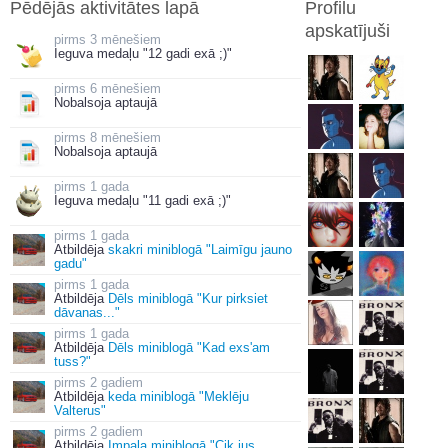
Pēdējās aktivitātes lapā
Profilu
apskatījuši
3 mēnešiem
Ieguva medaļu "12 gadi exā ;)"
6 mēnešiem
Nobalsoja aptaujā
8 mēnešiem
Nobalsoja aptaujā
1 gada
Ieguva medaļu "11 gadi exā ;)"
1 gada
Atbildēja
skakri miniblogā "Laimīgu jauno
gadu"
1 gada
Atbildēja
Dēls miniblogā "Kur pirksiet
dāvanas..."
1 gada
Atbildēja
Dēls miniblogā "Kad exs'am
tuss?"
2 gadiem
Atbildēja
keda miniblogā "Meklēju
Valterus"
2 gadiem
Atbildēja
Impala miniblogā "Cik jus