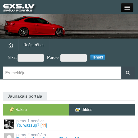
Close
Forums
Raksti
Reģistrēties
Niks:
Parole:
Blogi
Grupas
Steam
Jaunākais portālā
exs.lv
Raksti
Bildes
1 nedēļas
Yo, wazzup? [
44
]
2 nedēļām