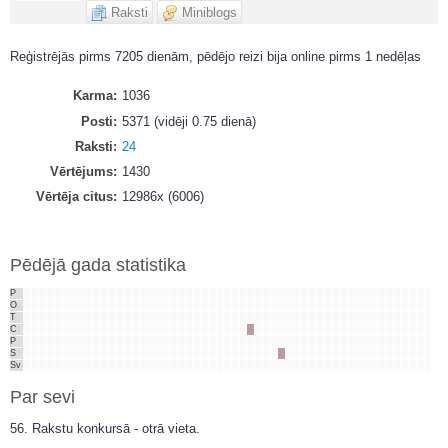
Raksti
Miniblogs
Reģistrējās pirms 7205 dienām, pēdējo reizi bija online pirms 1 nedēļas
Karma
1036
Posti
5371 (vidēji 0.75 dienā)
Raksti
24
Vērtējums
1430
Vērtēja citus
12986x (6006)
Pēdējā gada statistika
P
O
T
C
P
S
Sv
Par sevi
56. Rakstu konkursā - otrā vieta.