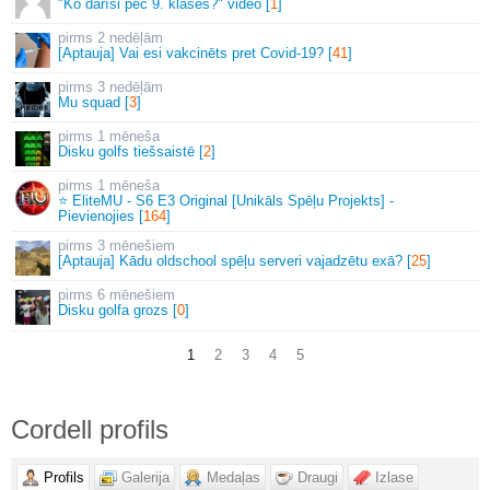
"Ko darīsi pēc 9. klases?" video [
1
]
2 nedēļām
[Aptauja] Vai esi vakcinēts pret Covid-19? [
41
]
3 nedēļām
Mu squad [
3
]
1 mēneša
Disku golfs tiešsaistē [
2
]
1 mēneša
⭐ EliteMU - S6 E3 Original [Unikāls Spēļu Projekts] -
Pievienojies [
164
]
3 mēnešiem
[Aptauja] Kādu oldschool spēļu serveri vajadzētu exā? [
25
]
6 mēnešiem
Disku golfa grozs [
0
]
1
2
3
4
5
Cordell profils
Profils
Galerija
Medaļas
Draugi
Izlase