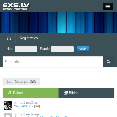
Close
Forums
Raksti
Reģistrēties
Niks:
Parole:
Blogi
Grupas
Steam
Jaunākais portālā
exs.lv
Raksti
Bildes
1 nedēļas
Yo, wazzup? [
44
]
2 nedēļām