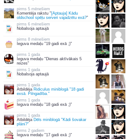
5 mēnešiem
Komentēja rakstu "
[Aptauja] Kādu
oldschool spēļu serveri vajadzētu exā?
"
6 mēnešiem
Nobalsoja aptaujā
8 mēnešiem
Ieguva medaļu "19 gadi exā ;)"
1 gada
Ieguva medaļu "Dienas aktīvākais 5
reizes"
1 gada
Nobalsoja aptaujā
1 gada
Atbildēja
Ridiculus miniblogā "18 gadi
exsā. Pilngadība."
1 gada
Ieguva medaļu "18 gadi exā ;)"
1 gada
Atbildēja
Dēls miniblogā "Kādi šovakar
plāni?"
2 gadiem
Ieguva medaļu "17 gadi exā ;)"