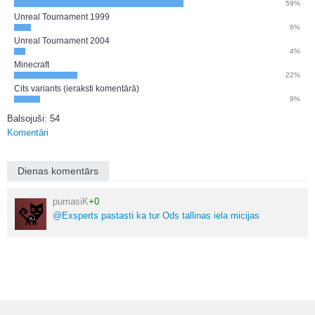
59%
Unreal Tournament 1999
6%
Unreal Tournament 2004
4%
Minecraft
22%
Cits variants (ieraksti komentārā)
9%
Balsojuši: 54
Komentāri
Dienas komentārs
pumasiK
+0
@Exsperts pastasti ka tur Ods tallinas iela micijas