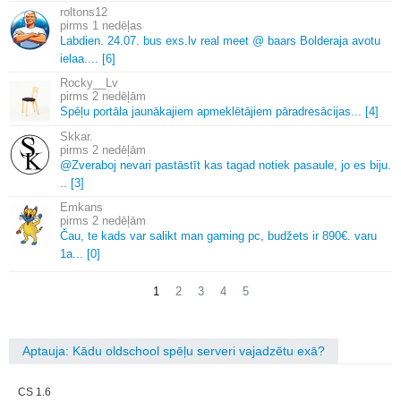
roltons12
1 nedēļas
Labdien.
24.
07.
bus exs.
lv real meet @ baars Bolderaja avotu
ielaa.
.
.
.
[6]
Rocky__Lv
2 nedēļām
Spēļu portāla jaunākajiem apmeklētājiem pāradresācijas.
.
.
[4]
Skkar.
2 nedēļām
@Zveraboj nevari pastāstīt kas tagad notiek pasaule, jo es biju.
.
.
[3]
Emkans
2 nedēļām
Čau, te kads var salikt man gaming pc, budžets ir 890€.
varu
1a.
.
.
[0]
1
2
3
4
5
Aptauja: Kādu oldschool spēļu serveri vajadzētu exā?
CS 1.6