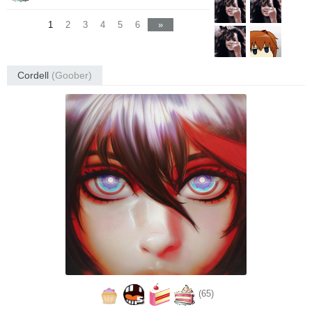
1
2
3
4
5
6
»
Cordell
(Goober)
(65)