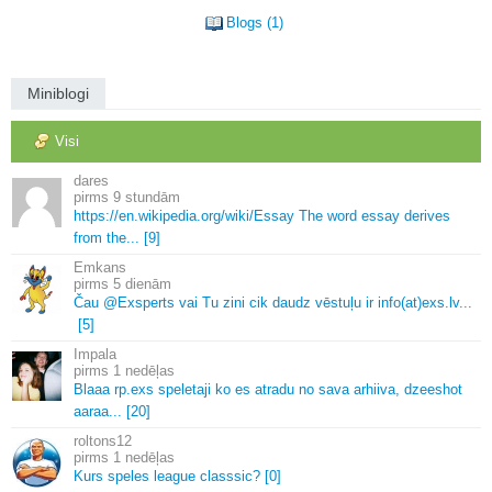
Blogs (1)
Miniblogi
Visi
dares
9 stundām
https://en.
wikipedia.
org/wiki/Essay The word essay derives
from the.
.
.
[9]
Emkans
5 dienām
Čau @Exsperts vai Tu zini cik daudz vēstuļu ir info(at)exs.
lv.
.
.
[5]
Impala
1 nedēļas
Blaaa rp.
exs speletaji ko es atradu no sava arhiiva, dzeeshot
aaraa.
.
.
[20]
roltons12
1 nedēļas
Kurs speles league classsic? [0]