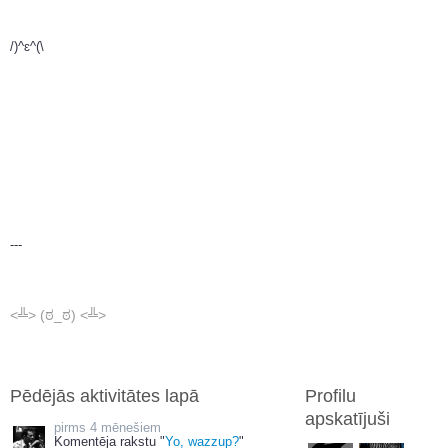
/)^ɛ^(\
---
<╩> (ಠ_ಠ) <╩>
Pēdējās aktivitātes lapā
Profilu
apskatījuši
4 mēnešiem
Komentēja rakstu "
Yo, wazzup?
"