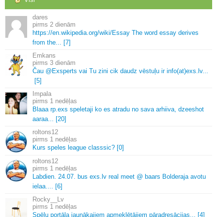
dares
2 dienām
https://en.
wikipedia.
org/wiki/Essay The word essay derives
from the.
.
.
[7]
Emkans
3 dienām
Čau @Exsperts vai Tu zini cik daudz vēstuļu ir info(at)exs.
lv.
.
.
[5]
Impala
1 nedēļas
Blaaa rp.
exs speletaji ko es atradu no sava arhiiva, dzeeshot
aaraa.
.
.
[20]
roltons12
1 nedēļas
Kurs speles league classsic? [0]
roltons12
1 nedēļas
Labdien.
24.
07.
bus exs.
lv real meet @ baars Bolderaja avotu
ielaa.
.
.
.
[6]
Rocky__Lv
1 nedēļas
Spēļu portāla jaunākajiem apmeklētājiem pāradresācijas.
.
.
[4]