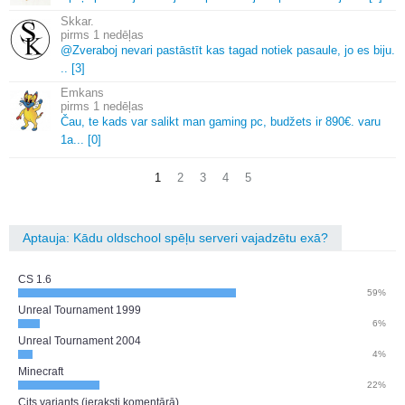
Skkar.
1 nedēļas
@Zveraboj nevari pastāstīt kas tagad notiek pasaule, jo es biju.
.
.
[3]
Emkans
1 nedēļas
Čau, te kads var salikt man gaming pc, budžets ir 890€.
varu
1a.
.
.
[0]
1
2
3
4
5
Aptauja: Kādu oldschool spēļu serveri vajadzētu exā?
CS 1.6
59%
Unreal Tournament 1999
6%
Unreal Tournament 2004
4%
Minecraft
22%
Cits variants (ieraksti komentārā)