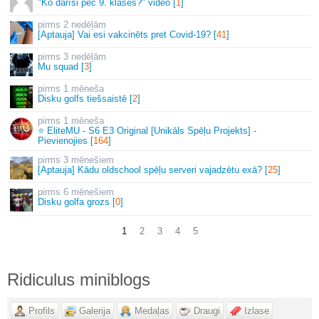
"Ko darīsi pēc 9. klases?" video [
1
]
2 nedēļām
[Aptauja] Vai esi vakcinēts pret Covid-19? [
41
]
3 nedēļām
Mu squad [
3
]
1 mēneša
Disku golfs tiešsaistē [
2
]
1 mēneša
⭐ EliteMU - S6 E3 Original [Unikāls Spēļu Projekts] -
Pievienojies [
164
]
3 mēnešiem
[Aptauja] Kādu oldschool spēļu serveri vajadzētu exā? [
25
]
6 mēnešiem
Disku golfa grozs [
0
]
1
2
3
4
5
Ridiculus miniblogs
Profils
Galerija
Medaļas
Draugi
Izlase