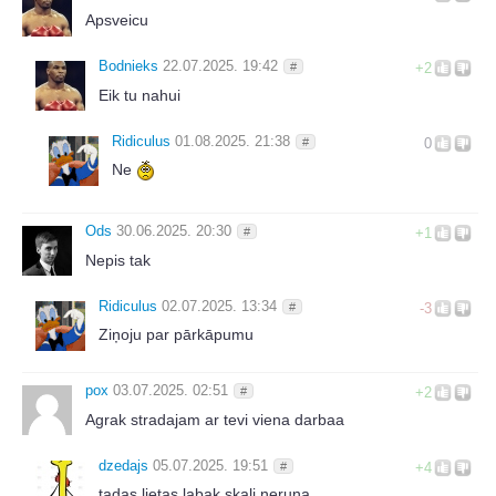
Apsveicu
Bodnieks
22.07.2025. 19:42
#
+2
Eik tu nahui
Ridiculus
01.08.2025. 21:38
#
0
Ne
Ods
30.06.2025. 20:30
#
+1
Nepis tak
Ridiculus
02.07.2025. 13:34
#
-3
Ziņoju par pārkāpumu
pox
03.07.2025. 02:51
#
+2
Agrak stradajam ar tevi viena darbaa
dzedajs
05.07.2025. 19:51
#
+4
tadas lietas labak skali neruna