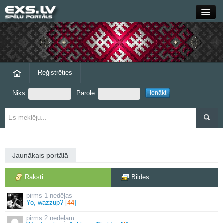
Close
Forums
Raksti
Reģistrēties
Niks:
Parole:
Blogi
Grupas
Steam
Jaunākais portālā
exs.lv
Raksti
Bildes
1 nedēļas
Yo, wazzup? [
44
]
2 nedēļām