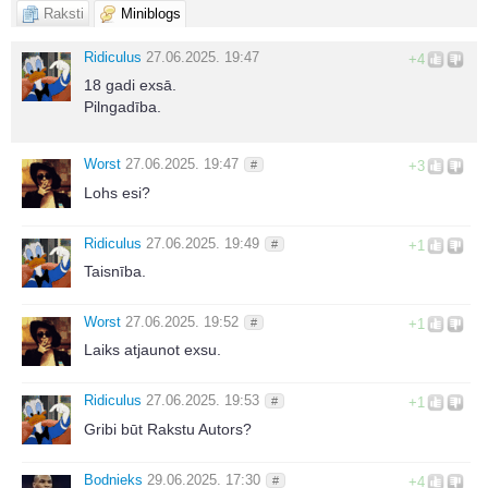
Raksti
Miniblogs
Ridiculus
27.06.2025. 19:47
+4
18 gadi exsā.
Pilngadība.
Worst
27.06.2025. 19:47
#
+3
Lohs esi?
Ridiculus
27.06.2025. 19:49
#
+1
Taisnība.
Worst
27.06.2025. 19:52
#
+1
Laiks atjaunot exsu.
Ridiculus
27.06.2025. 19:53
#
+1
Gribi būt Rakstu Autors?
Bodnieks
29.06.2025. 17:30
#
+4