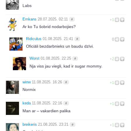
Labs
Emkans
28.07.2025. 02:11
#
+1
Ar ko Tu šobrid nodarbojies?
Ridiculus
01.08.2025. 21:41
#
0
Oficiāli bezdarbnieks un baudu dzīvi.
Worst
01.08.2025. 22:25
#
+2
Nja viss jau viegli, kad ir sugar mommy.
winw
11.08.2025. 16:26
#
+1
Normix
keda
11.08.2025. 22:16
#
+1
Man ar – vakardien palika
breikeris
21.08.2025. 23:21
#
+1