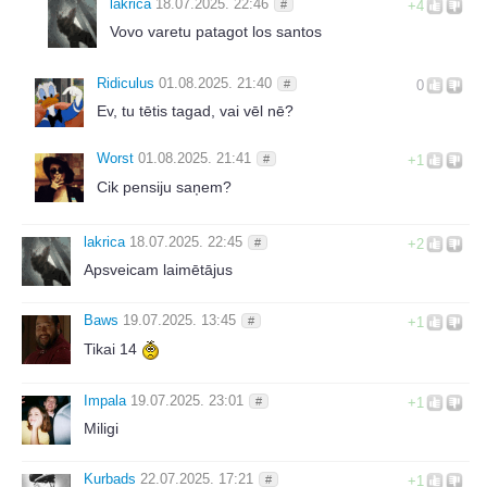
lakrica
18.07.2025. 22:46
#
+4
Vovo varetu patagot los santos
Ridiculus
01.08.2025. 21:40
#
0
Ev, tu tētis tagad, vai vēl nē?
Worst
01.08.2025. 21:41
#
+1
Cik pensiju saņem?
lakrica
18.07.2025. 22:45
#
+2
Apsveicam laimētājus
Baws
19.07.2025. 13:45
#
+1
Tikai 14
Impala
19.07.2025. 23:01
#
+1
Miligi
Kurbads
22.07.2025. 17:21
#
+1