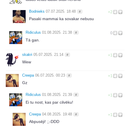
Bodnieks
07.07.2025. 18:48
#
+2
Pasaki mammai ka sovakar nebusu
Ridiculus
01.08.2025. 21:38
#
0
Tā gan.
skakri
05.07.2025. 21:14
#
+1
Wew
Creepa
06.07.2025. 00:23
#
+1
Gz
Ridiculus
01.08.2025. 21:39
#
+1
Ei tu nost, kas par cilvēku!
Creepa
04.08.2025. 19:48
#
+1
Abpusēji! ;;-DDD