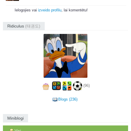
Ielogojies vai
izveido profilu
, lai komentētu!
Ridiculus
(태권도)
(96)
Blogs (236)
Miniblogi
Visi