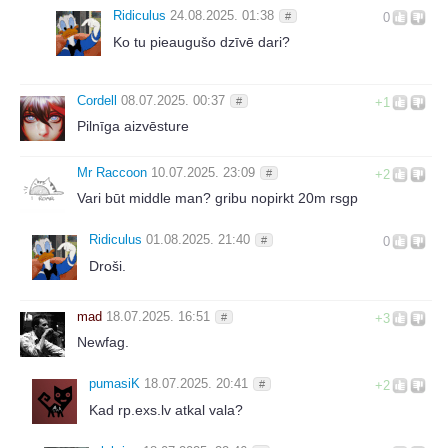
Ridiculus
24.08.2025. 01:38
#
0
Ko tu pieaugušo dzīvē dari?
Cordell
08.07.2025. 00:37
#
+1
Pilnīga aizvēsture
Mr Raccoon
10.07.2025. 23:09
#
+2
Vari būt middle man? gribu nopirkt 20m rsgp
Ridiculus
01.08.2025. 21:40
#
0
Droši.
mad
18.07.2025. 16:51
#
+3
Newfag.
pumasiK
18.07.2025. 20:41
#
+2
Kad rp.exs.lv atkal vala?