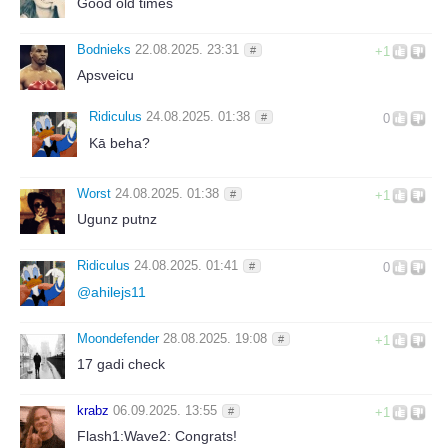
Good old times
Bodnieks
22.08.2025. 23:31
#
+1
Apsveicu
Ridiculus
24.08.2025. 01:38
#
0
Kā beha?
Worst
24.08.2025. 01:38
#
+1
Ugunz putnz
Ridiculus
24.08.2025. 01:41
#
0
@
ahilejs11
Moondefender
28.08.2025. 19:08
#
+1
17 gadi check
krabz
06.09.2025. 13:55
#
+1
Flash1:Wave2: Congrats!