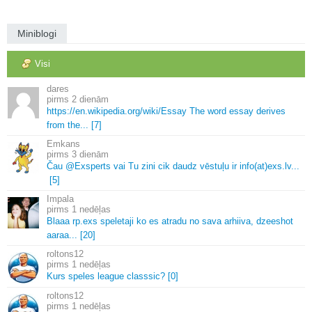
Miniblogi
Visi
dares
2 dienām
https://en.
wikipedia.
org/wiki/Essay The word essay derives
from the.
.
.
[7]
Emkans
3 dienām
Čau @Exsperts vai Tu zini cik daudz vēstuļu ir info(at)exs.
lv.
.
.
[5]
Impala
1 nedēļas
Blaaa rp.
exs speletaji ko es atradu no sava arhiiva, dzeeshot
aaraa.
.
.
[20]
roltons12
1 nedēļas
Kurs speles league classsic? [0]
roltons12
1 nedēļas