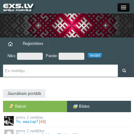
Close
Forums
Raksti
Reģistrēties
Niks:
Parole:
Blogi
Grupas
Steam
Jaunākais portālā
exs.lv
Raksti
Bildes
1 nedēļas
Yo, wazzup? [
44
]
2 nedēļām