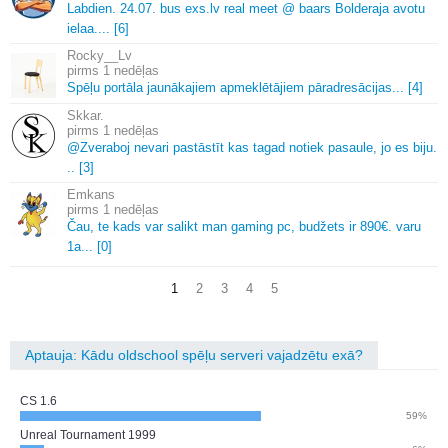
Labdien.
24.
07.
bus exs.
lv real meet @ baars Bolderaja avotu
ielaa.
.
.
.
[6]
Rocky__Lv
1 nedēļas
Spēļu portāla jaunākajiem apmeklētājiem pāradresācijas.
.
.
[4]
Skkar.
1 nedēļas
@Zveraboj nevari pastāstīt kas tagad notiek pasaule, jo es biju.
.
.
[3]
Emkans
1 nedēļas
Čau, te kads var salikt man gaming pc, budžets ir 890€.
varu
1a.
.
.
[0]
1
2
3
4
5
Aptauja: Kādu oldschool spēļu serveri vajadzētu exā?
CS 1.6
59%
Unreal Tournament 1999