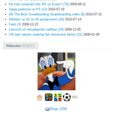
Kā mēs nonācām līdz RS un Exam? (79)
2009-08-11
Vajag padomus ar PS (13)
2010-07-19
[R] The Best Snowboarding Skateboarding video (9)
2010-07-15
Atbildes uz 42 no 45 jautājumiem (16)
2010-07-14
Fakti (3)
2009-12-23
Latvis20 un neispējamās radības (19)
2009-12-05
Vēl daži nekam nederīgi bet interesanti faktiņi (31)
2008-01-09
Ridiculus
(태권도)
(96)
Blogs (236)