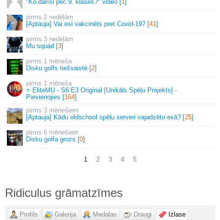
"Ko darīsi pēc 9. klases?" video [
1
]
2 nedēļām
[Aptauja] Vai esi vakcinēts pret Covid-19? [
41
]
3 nedēļām
Mu squad [
3
]
1 mēneša
Disku golfs tiešsaistē [
2
]
1 mēneša
⭐ EliteMU - S6 E3 Original [Unikāls Spēļu Projekts] -
Pievienojies [
164
]
3 mēnešiem
[Aptauja] Kādu oldschool spēļu serveri vajadzētu exā? [
25
]
6 mēnešiem
Disku golfa grozs [
0
]
1
2
3
4
5
Ridiculus grāmatzīmes
Profils
Galerija
Medaļas
Draugi
Izlase