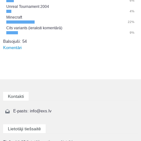
6%
Unreal Tournament 2004
4%
Minecraft
22%
Cits variants (ieraksti komentārā)
9%
Balsojuši: 54
Komentāri
Kontakti
E-pasts: info@exs.lv
Lietotāji tiešsaitē