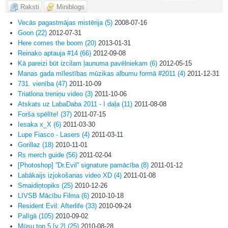
Raksti
Miniblogs
Vecās pagastmājas mistērija (5)
2008-07-16
Goon (22)
2012-07-31
Here comes the boom (20)
2013-01-31
Reinako aptauja #14 (66)
2012-09-08
Kā pareizi būt izcilam ļaunuma pavēlniekam (6)
2012-05-15
Manas gada mīlestības mūzikas albumu formā #2011 (4)
2011-12-31
731. vienība (47)
2011-10-09
Triatlona treniņu video (3)
2011-10-06
Atskats uz LabaDaba 2011 - I daļa (11)
2011-08-08
Forša spēlīte! (37)
2011-07-15
Iesaka x_X (6)
2011-03-30
Lupe Fiasco - Lasers (4)
2011-03-11
Gorillaz (18)
2010-11-01
Rs merch guide (56)
2011-02-04
[Photoshop] ''Dr.Evil'' signature pamācība (8)
2011-01-12
Labākaijs izjokošanas video XD (4)
2011-01-08
Smaidiņtopiks (25)
2010-12-26
LIVSB Mācību Filma (6)
2010-10-18
Resident Evil: Afterlife (33)
2010-09-24
Palīgā (105)
2010-09-02
Mūsu top 5 [v.2] (25)
2010-08-28