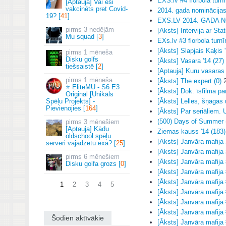
EXS.lv #4 florbola tur
[Aptauja] Vai esi
vakcinēts pret Covid-
2014. gada nominācijas
19? [
41
]
EXS.LV 2014. GADA N
3 nedēļām
[Āksts] Intervija ar Stat
Mu squad [
3
]
EXs.lv #3 florbola tur
[Āksts] Slapjais Kaķis '
1 mēneša
Disku golfs
[Āksts] Vasara '14 (27)
tiešsaistē [
2
]
[Aptauja] Kuru vasaras 
1 mēneša
[Āksts] The expert (0)
2
⭐ EliteMU - S6 E3
[Āksts] Dok. īsfilma par
Original [Unikāls
Spēļu Projekts] -
[Āksts] Lelles, šņagas u
Pievienojies [
164
]
[Āksts] Par seriāliem. 
(500) Days of Summer 
3 mēnešiem
[Aptauja] Kādu
Ziemas kauss '14 (183)
oldschool spēļu
[Āksts] Janvāra mafija 
serveri vajadzētu exā? [
25
]
[Āksts] Janvāra mafija 
6 mēnešiem
[Āksts] Janvāra mafija 
Disku golfa grozs [
0
]
[Āksts] Janvāra mafija 
[Āksts] Janvāra mafija 
1
2
3
4
5
[Āksts] Janvāra mafija 
[Āksts] Janvāra mafija 
[Āksts] Janvāra mafija 
Šodien aktīvākie
[Āksts] Janvāra mafija 