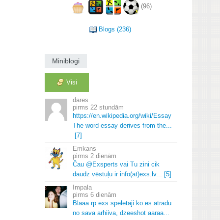
(96)
Blogs (236)
Miniblogi
Visi
dares
22 stundām
https://en.
wikipedia.
org/wiki/Essay
The word essay derives from the.
.
.
[7]
Emkans
2 dienām
Čau @Exsperts vai Tu zini cik
daudz vēstuļu ir info(at)exs.
lv.
.
.
[5]
Impala
6 dienām
Blaaa rp.
exs speletaji ko es atradu
no sava arhiiva, dzeeshot aaraa.
.
.