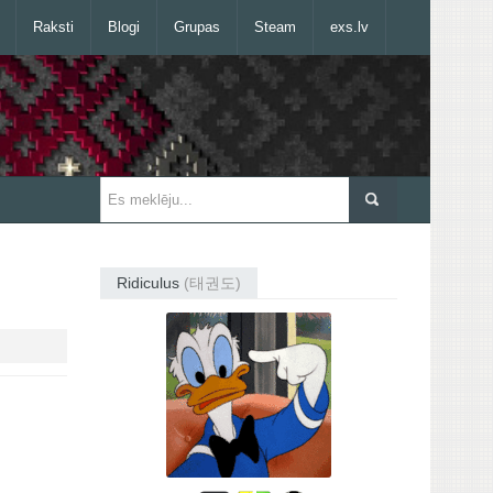
Raksti
Blogi
Grupas
Steam
exs.lv
Ridiculus
(태권도)