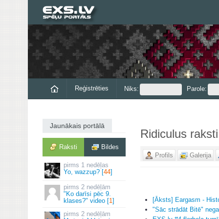
Reģistrēties
Niks:
Parole:
Jaunākais portālā
Ridiculus raksti
Raksti
Bildes
Profils
Galerija
1 nedēļas
Yo, wazzup? [
44
]
2 nedēļām
"Ko darīsi pēc 9.
[Āksts] Eargasm - Histo
klases?" video [
1
]
"Sāc strādāt Bitē" negai
2 nedēļām