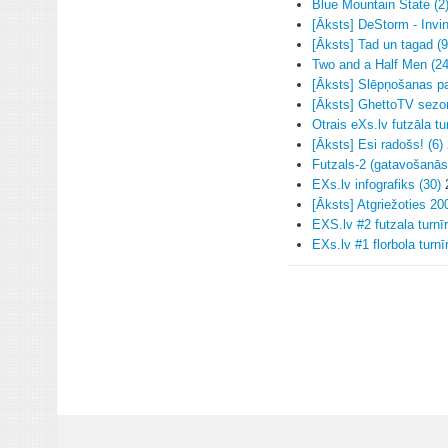
Blue Mountain State (2
[Āksts] DeStorm - Invin
[Āksts] Tad un tagad (9
Two and a Half Men (24
[Āksts] Slēpņošanas pa
[Āksts] GhettoTV sezon
Otrais eXs.lv futzāla tu
[Āksts] Esi radošs! (6)
Futzals-2 (gatavošanās
EXs.lv infografiks (30)
2
[Āksts] Atgriežoties 20
EXS.lv #2 futzala turnī
EXs.lv #1 florbola turnī