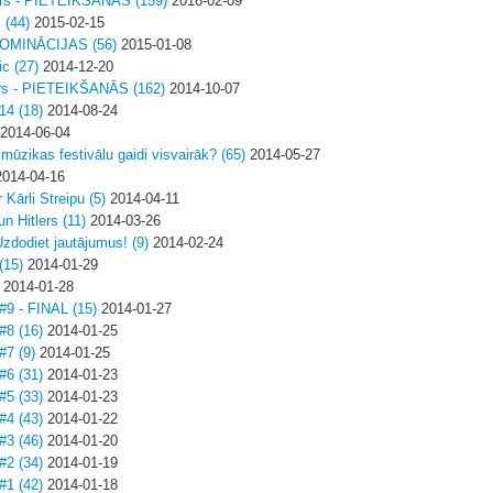
nīrs - PIETEIKŠANĀS (159)
2016-02-09
 (44)
2015-02-15
OMINĀCIJAS (56)
2015-01-08
ic (27)
2014-12-20
nīrs - PIETEIKŠANĀS (162)
2014-10-07
14 (18)
2014-08-24
2014-06-04
mūzikas festivālu gaidi visvairāk? (65)
2014-05-27
014-04-16
 Kārli Streipu (5)
2014-04-11
n Hitlers (11)
2014-03-26
Uzdodiet jautājumus! (9)
2014-02-24
(15)
2014-01-29
2014-01-28
#9 - FINAL (15)
2014-01-27
#8 (16)
2014-01-25
#7 (9)
2014-01-25
#6 (31)
2014-01-23
#5 (33)
2014-01-23
#4 (43)
2014-01-22
#3 (46)
2014-01-20
#2 (34)
2014-01-19
#1 (42)
2014-01-18