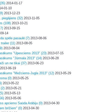
(35)
2014-01-17
4-01-10
(8)
2013-12-23
. piegājiens (32)
2013-11-05
rs (108)
2013-10-21
17)
2013-09-15
09-14
da spēle pasaulē (7)
2013-08-06
railer (11)
2013-08-05
9)
2013-08-04
asākums "Upesciems 2013" (23)
2013-07-15
asākums "Jūrmala 2013" (14)
2013-06-28
ži un ne tikai (37)
2013-06-23
2013-06-19
asākums "Mežciems-Jugla 2013" (12)
2013-05-29
esma (0)
2013-05-25
4)
2013-05-22
(2)
2013-05-21
(5)
2013-05-13
56)
2013-05-06
ass apciemo Saūda Arābiju (0)
2013-04-30
em brīžiem" (0)
2013-04-30