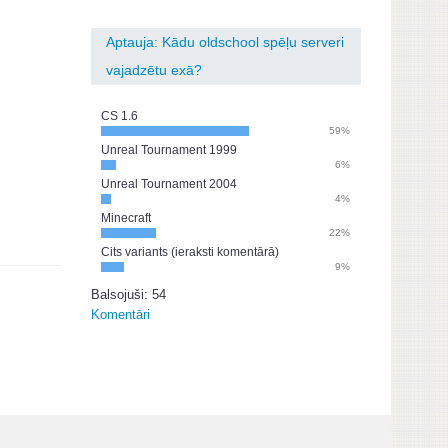
Aptauja: Kādu oldschool spēļu serveri
vajadzētu exā?
CS 1.6
59%
Unreal Tournament 1999
6%
Unreal Tournament 2004
4%
Minecraft
22%
Cits variants (ieraksti komentārā)
9%
Balsojuši: 54
Komentāri