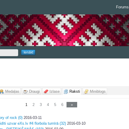
Forums
Medaļas
Draugi
Izlase
Raksti
Miniblogs
1
2
3
4
5
6
»
ry of rock (0)
2016-03-11
dīti uzvar eXs.lv #4 florbola turnīrā (32)
2016-03-10