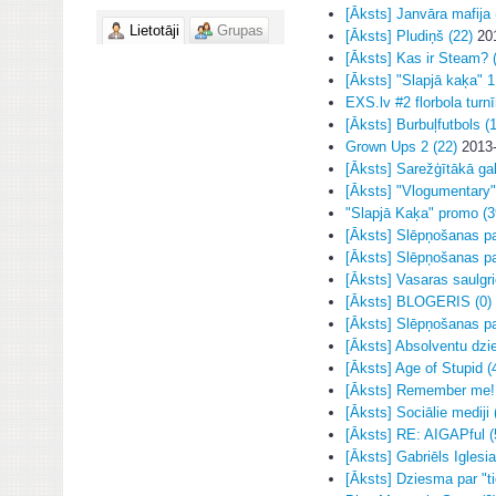
[Āksts] Janvāra mafija 
Lietotāji
Grupas
[Āksts] Pludiņš (22)
201
[Āksts] Kas ir Steam? 
[Āksts] "Slapjā kaķa" 1
EXS.lv #2 florbola turnī
[Āksts] Burbuļfutbols (
Grown Ups 2 (22)
2013-
[Āksts] Sarežģītākā gal
[Āksts] "Vlogumentary" t
"Slapjā Kaķa" promo (3
[Āksts] Slēpņošanas p
[Āksts] Slēpņošanas p
[Āksts] Vasaras saulgrie
[Āksts] BLOGERIS (0)
[Āksts] Slēpņošanas p
[Āksts] Absolventu dzi
[Āksts] Age of Stupid (
[Āksts] Remember me! 
[Āksts] Sociālie mediji 
[Āksts] RE: AIGAPful (
[Āksts] Gabriēls Iglesi
[Āksts] Dziesma par "ti