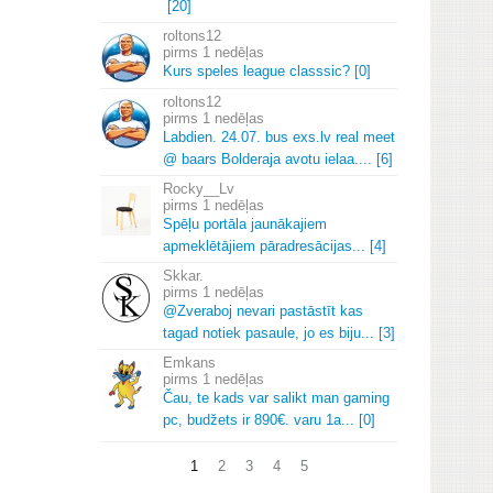
[20]
roltons12
1 nedēļas
Kurs speles league classsic? [0]
roltons12
1 nedēļas
Labdien.
24.
07.
bus exs.
lv real meet
@ baars Bolderaja avotu ielaa.
.
.
.
[6]
Rocky__Lv
1 nedēļas
Spēļu portāla jaunākajiem
apmeklētājiem pāradresācijas.
.
.
[4]
Skkar.
1 nedēļas
@Zveraboj nevari pastāstīt kas
tagad notiek pasaule, jo es biju.
.
.
[3]
Emkans
1 nedēļas
Čau, te kads var salikt man gaming
pc, budžets ir 890€.
varu 1a.
.
.
[0]
1
2
3
4
5