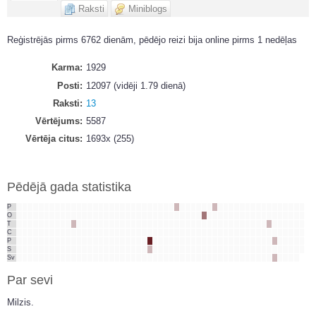
Raksti
Miniblogs
Reģistrējās pirms 6762 dienām, pēdējo reizi bija online pirms 1 nedēļas
Karma
1929
Posti
12097 (vidēji 1.79 dienā)
Raksti
13
Vērtējums
5587
Vērtēja citus
1693x (255)
Pēdējā gada statistika
P
O
T
C
P
S
Sv
Par sevi
Milzis.