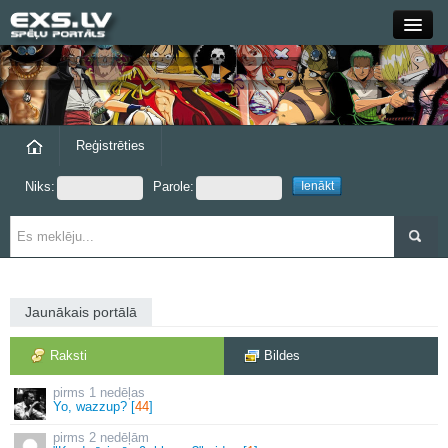
Close
Forums
Raksti
Reģistrēties
Niks:
Parole:
Blogi
Grupas
Steam
Jaunākais portālā
exs.lv
Raksti
Bildes
1 nedēļas
Yo, wazzup? [
44
]
2 nedēļām