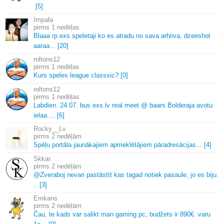
[5]
Impala
1 nedēļas
Blaaa rp.
exs speletaji ko es atradu no sava arhiiva, dzeeshot
aaraa.
.
.
[20]
roltons12
1 nedēļas
Kurs speles league classsic? [0]
roltons12
1 nedēļas
Labdien.
24.
07.
bus exs.
lv real meet @ baars Bolderaja avotu
ielaa.
.
.
.
[6]
Rocky__Lv
2 nedēļām
Spēļu portāla jaunākajiem apmeklētājiem pāradresācijas.
.
.
[4]
Skkar.
2 nedēļām
@Zveraboj nevari pastāstīt kas tagad notiek pasaule, jo es biju.
.
.
[3]
Emkans
2 nedēļām
Čau, te kads var salikt man gaming pc, budžets ir 890€.
varu