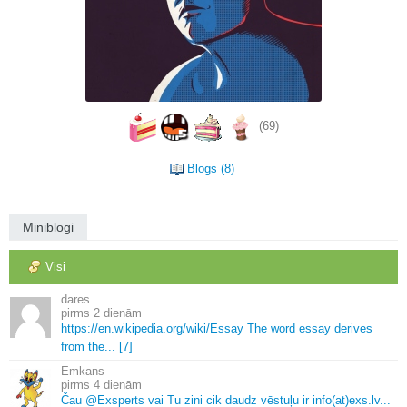
(69)
Blogs (8)
Miniblogi
Visi
dares
2 dienām
https://en.
wikipedia.
org/wiki/Essay The word essay derives
from the.
.
.
[7]
Emkans
4 dienām
Čau @Exsperts vai Tu zini cik daudz vēstuļu ir info(at)exs.
lv.
.
.