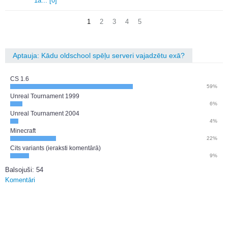
1a.
.
.
[0]
1
2
3
4
5
Aptauja: Kādu oldschool spēļu serveri vajadzētu exā?
CS 1.6
59%
Unreal Tournament 1999
6%
Unreal Tournament 2004
4%
Minecraft
22%
Cits variants (ieraksti komentārā)
9%
Balsojuši: 54
Komentāri