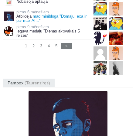
Nobalsoja aptaujā
6 mēnešiem
Atbildēja
mad miniblogā "Domāju, exā ir
par maz AI..."
9 mēnešiem
Ieguva medaļu "Dienas aktīvākais 5
reizes"
1
2
3
4
5
»
Pampox
(Taureņzirgs)