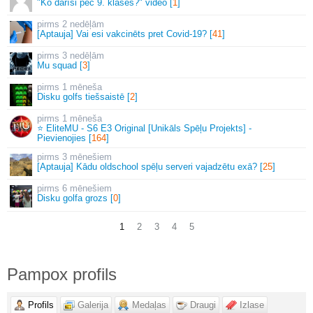
"Ko darīsi pēc 9. klases?" video [
1
]
2 nedēļām
[Aptauja] Vai esi vakcinēts pret Covid-19? [
41
]
3 nedēļām
Mu squad [
3
]
1 mēneša
Disku golfs tiešsaistē [
2
]
1 mēneša
⭐ EliteMU - S6 E3 Original [Unikāls Spēļu Projekts] -
Pievienojies [
164
]
3 mēnešiem
[Aptauja] Kādu oldschool spēļu serveri vajadzētu exā? [
25
]
6 mēnešiem
Disku golfa grozs [
0
]
1
2
3
4
5
Pampox profils
Profils
Galerija
Medaļas
Draugi
Izlase