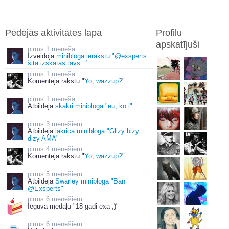
Pēdējās aktivitātes lapā
Profilu
apskatījuši
1 mēneša
Izveidoja
minibloga ierakstu "@exsperts
šitā izskatās tavs..."
1 mēneša
Komentēja rakstu "
Yo, wazzup?
"
1 mēneša
Atbildēja
skakri miniblogā "eu, ko i"
3 mēnešiem
Atbildēja
lakrica miniblogā "Glizy bizy
dizy AMA"
4 mēnešiem
Komentēja rakstu "
Yo, wazzup?
"
5 mēnešiem
Atbildēja
Swarley miniblogā "Ban
@Exsperts"
6 mēnešiem
Ieguva medaļu "18 gadi exā ;)"
6 mēnešiem