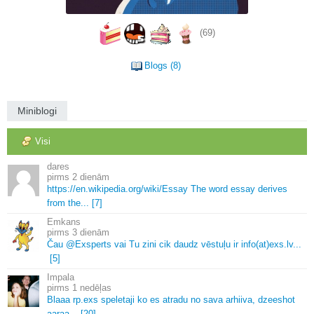
(69)
Blogs (8)
Miniblogi
Visi
dares
2 dienām
https://en.
wikipedia.
org/wiki/Essay The word essay derives
from the.
.
.
[7]
Emkans
3 dienām
Čau @Exsperts vai Tu zini cik daudz vēstuļu ir info(at)exs.
lv.
.
.
[5]
Impala
1 nedēļas
Blaaa rp.
exs speletaji ko es atradu no sava arhiiva, dzeeshot
aaraa.
.
.
[20]