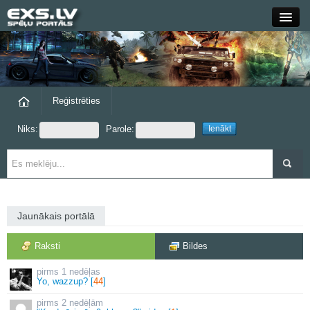
Close
Forums
Raksti
Reģistrēties
Niks:
Parole:
Blogi
Grupas
Steam
Jaunākais portālā
exs.lv
Raksti
Bildes
1 nedēļas
Yo, wazzup? [
44
]
2 nedēļām