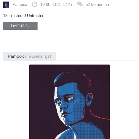
Pampox
10.08.2011. 17:47
52 komentāri
18 Trusted 0 Untrusted
Lasīt tālāk
Pampox
(Taureņzirgs)