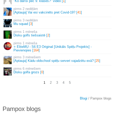
"Ko darīsi pēc 9. klases?" video [
1
]
2 nedēļām
[Aptauja] Vai esi vakcinēts pret Covid-19? [
41
]
3 nedēļām
Mu squad [
3
]
1 mēneša
Disku golfs tiešsaistē [
2
]
1 mēneša
⭐ EliteMU - S6 E3 Original [Unikāls Spēļu Projekts] -
Pievienojies [
164
]
3 mēnešiem
[Aptauja] Kādu oldschool spēļu serveri vajadzētu exā? [
25
]
6 mēnešiem
Disku golfa grozs [
0
]
1
2
3
4
5
Blogi
/ Pampox blogs
Pampox blogs