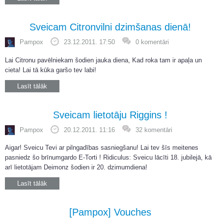
Sveicam Citronvilni dzimšanas dienā!
Pampox
23.12.2011. 17:50
0 komentāri
Lai Citronu pavēlniekam šodien jauka diena, Kad roka tam ir apaļa un
cieta! Lai tā kūka garšo tev labi!
Lasīt tālāk
Sveicam lietotāju Riggins !
Pampox
20.12.2011. 11:16
32 komentāri
Aigar! Sveicu Tevi ar pilngadības sasniegšanu! Lai tev šīs meitenes
pasniedz šo brīnumgardo E-Torti ! Ridiculus: Sveicu lācīti 18. jubilejā, kā
arī lietotājam Deimonz šodien ir 20. dzimumdiena!
Lasīt tālāk
[Pampox] Vouches