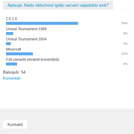
Aptauja: Kādu oldschool spēļu serveri vajadzētu exā?
CS 1.6
59%
Unreal Tournament 1999
6%
Unreal Tournament 2004
4%
Minecraft
22%
Cits variants (ieraksti komentārā)
9%
Balsojuši: 54
Komentāri
Kontakti