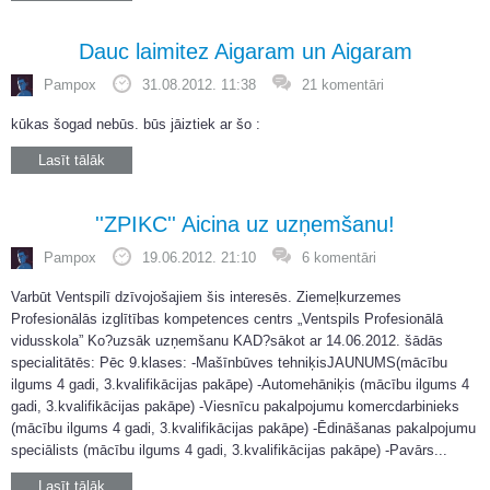
Dauc laimitez Aigaram un Aigaram
Pampox
31.08.2012. 11:38
21 komentāri
kūkas šogad nebūs. būs jāiztiek ar šo :
Lasīt tālāk
''ZPIKC'' Aicina uz uzņemšanu!
Pampox
19.06.2012. 21:10
6 komentāri
Varbūt Ventspilī dzīvojošajiem šis interesēs. Ziemeļkurzemes
Profesionālās izglītības kompetences centrs „Ventspils Profesionālā
vidusskola” Ko?uzsāk uzņemšanu KAD?sākot ar 14.06.2012. šādās
specialitātēs: Pēc 9.klases: -Mašīnbūves tehniķisJAUNUMS(mācību
ilgums 4 gadi, 3.kvalifikācijas pakāpe) -Automehāniķis (mācību ilgums 4
gadi, 3.kvalifikācijas pakāpe) -Viesnīcu pakalpojumu komercdarbinieks
(mācību ilgums 4 gadi, 3.kvalifikācijas pakāpe) -Ēdināšanas pakalpojumu
speciālists (mācību ilgums 4 gadi, 3.kvalifikācijas pakāpe) -Pavārs...
Lasīt tālāk