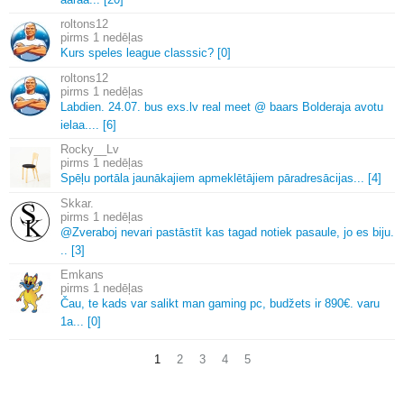
roltons12
1 nedēļas
Kurs speles league classsic? [0]
roltons12
1 nedēļas
Labdien.
24.
07.
bus exs.
lv real meet @ baars Bolderaja avotu
ielaa.
.
.
.
[6]
Rocky__Lv
1 nedēļas
Spēļu portāla jaunākajiem apmeklētājiem pāradresācijas.
.
.
[4]
Skkar.
1 nedēļas
@Zveraboj nevari pastāstīt kas tagad notiek pasaule, jo es biju.
.
.
[3]
Emkans
1 nedēļas
Čau, te kads var salikt man gaming pc, budžets ir 890€.
varu
1a.
.
.
[0]
1
2
3
4
5