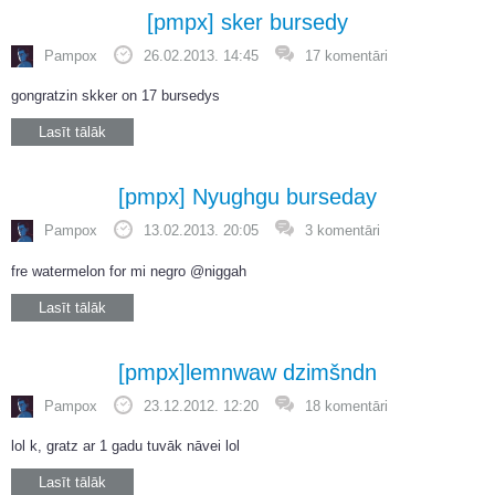
[pmpx] sker bursedy
Pampox
26.02.2013. 14:45
17 komentāri
gongratzin skker on 17 bursedys
Lasīt tālāk
[pmpx] Nyughgu burseday
Pampox
13.02.2013. 20:05
3 komentāri
fre watermelon for mi negro @niggah
Lasīt tālāk
[pmpx]lemnwaw dzimšndn
Pampox
23.12.2012. 12:20
18 komentāri
lol k, gratz ar 1 gadu tuvāk nāvei lol
Lasīt tālāk