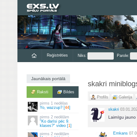
Reģistrēties
Niks:
Parole:
Jaunākais portālā
skakri miniblog
Raksti
Bildes
Profils
Galerija
1 nedēļas
Yo, wazzup? [
44
]
skakri
03.01.20
2 nedēļām
Laimīgu jauno
"Ko darīsi pēc 9.
klases?" video [
1
]
Emkans
07.0
2 nedēļām