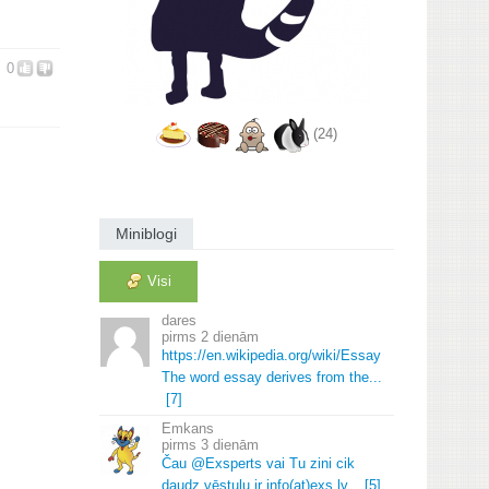
0
(24)
Miniblogi
Visi
dares
2 dienām
https://en.
wikipedia.
org/wiki/Essay
The word essay derives from the.
.
.
[7]
Emkans
3 dienām
Čau @Exsperts vai Tu zini cik
daudz vēstuļu ir info(at)exs.
lv.
.
.
[5]