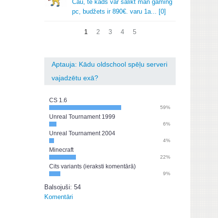
Čau, te kads var salikt man gaming
pc, budžets ir 890€.
varu 1a.
.
.
[0]
1
2
3
4
5
Aptauja: Kādu oldschool spēļu serveri
vajadzētu exā?
CS 1.6
59%
Unreal Tournament 1999
6%
Unreal Tournament 2004
4%
Minecraft
22%
Cits variants (ieraksti komentārā)
9%
Balsojuši: 54
Komentāri