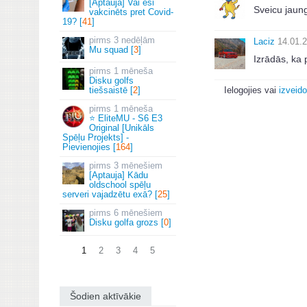
[Aptauja] Vai esi
Sveicu jaun
vakcinēts pret Covid-
19? [
41
]
3 nedēļām
Laciz
14.01.2
Mu squad [
3
]
Izrādās, ka 
1 mēneša
Disku golfs
tiešsaistē [
2
]
Ielogojies vai
izveido
1 mēneša
⭐ EliteMU - S6 E3
Original [Unikāls
Spēļu Projekts] -
Pievienojies [
164
]
3 mēnešiem
[Aptauja] Kādu
oldschool spēļu
serveri vajadzētu exā? [
25
]
6 mēnešiem
Disku golfa grozs [
0
]
1
2
3
4
5
Šodien aktīvākie