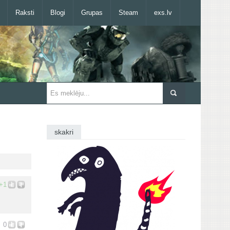
Raksti
Blogi
Grupas
Steam
exs.lv
skakri
+1
0