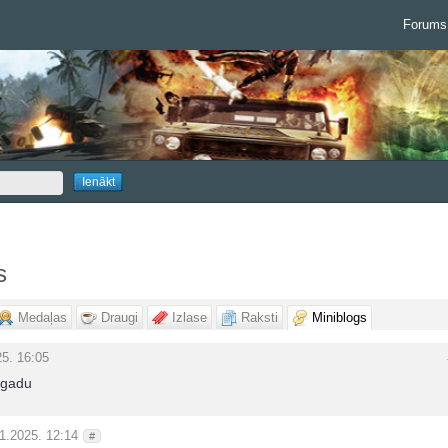
Forums
s
Medaļas
Draugi
Izlase
Raksti
Miniblogs
25. 16:05
 gadu
1.2025. 12:14
#