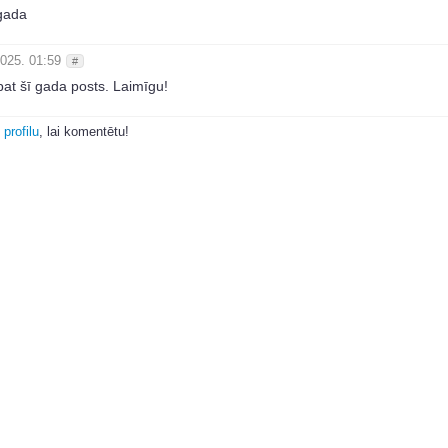
gada
025. 01:59
#
pat šī gada posts. Laimīgu!
 profilu
, lai komentētu!