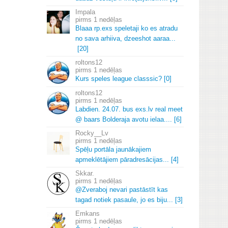
Impala
1 nedēļas
Blaaa rp.
exs speletaji ko es atradu
no sava arhiiva, dzeeshot aaraa.
.
.
[20]
roltons12
1 nedēļas
Kurs speles league classsic? [0]
roltons12
1 nedēļas
Labdien.
24.
07.
bus exs.
lv real meet
@ baars Bolderaja avotu ielaa.
.
.
.
[6]
Rocky__Lv
1 nedēļas
Spēļu portāla jaunākajiem
apmeklētājiem pāradresācijas.
.
.
[4]
Skkar.
1 nedēļas
@Zveraboj nevari pastāstīt kas
tagad notiek pasaule, jo es biju.
.
.
[3]
Emkans
1 nedēļas