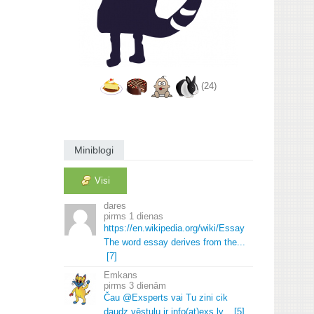
(24)
Miniblogi
Visi
dares
1 dienas
https://en.
wikipedia.
org/wiki/Essay
The word essay derives from the.
.
.
[7]
Emkans
3 dienām
Čau @Exsperts vai Tu zini cik
daudz vēstuļu ir info(at)exs.
lv.
.
.
[5]