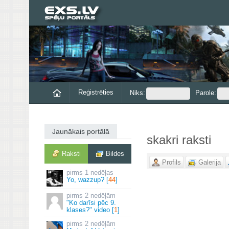
Reģistrēties
Niks:
Parole:
Jaunākais portālā
skakri raksti
Raksti
Bildes
Profils
Galerija
1 nedēļas
Yo, wazzup? [
44
]
2 nedēļām
"Ko darīsi pēc 9.
klases?" video [
1
]
2 nedēļām