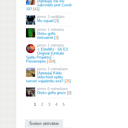
[Aptauja] Vai esi
vakcinēts pret Covid-
19? [
41
]
3 nedēļām
Mu squad [
3
]
1 mēneša
Disku golfs
tiešsaistē [
2
]
1 mēneša
⭐ EliteMU - S6 E3
Original [Unikāls
Spēļu Projekts] -
Pievienojies [
164
]
3 mēnešiem
[Aptauja] Kādu
oldschool spēļu
serveri vajadzētu exā? [
25
]
6 mēnešiem
Disku golfa grozs [
0
]
1
2
3
4
5
Šodien aktīvākie