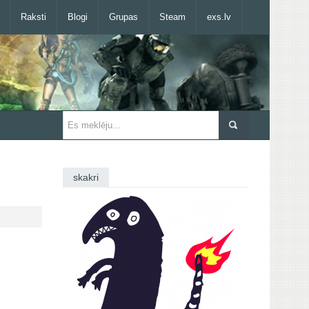
Raksti
Blogi
Grupas
Steam
exs.lv
skakri