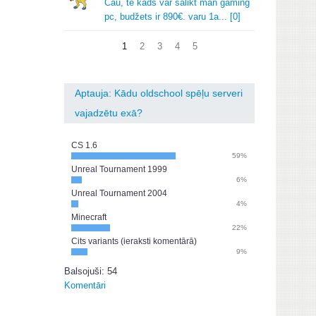
Čau, te kads var salikt man gaming
pc, budžets ir 890€.
varu 1a.
.
.
[0]
1
2
3
4
5
Aptauja: Kādu oldschool spēļu serveri
vajadzētu exā?
CS 1.6
59%
Unreal Tournament 1999
6%
Unreal Tournament 2004
4%
Minecraft
22%
Cits variants (ieraksti komentārā)
9%
Balsojuši: 54
Komentāri