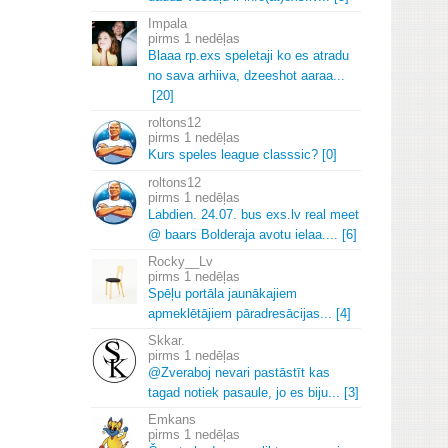
Impala
1 nedēļas
Blaaa rp.
exs speletaji ko es atradu
no sava arhiiva, dzeeshot aaraa.
.
.
[20]
roltons12
1 nedēļas
Kurs speles league classsic? [0]
roltons12
1 nedēļas
Labdien.
24.
07.
bus exs.
lv real meet
@ baars Bolderaja avotu ielaa.
.
.
.
[6]
Rocky__Lv
1 nedēļas
Spēļu portāla jaunākajiem
apmeklētājiem pāradresācijas.
.
.
[4]
Skkar.
1 nedēļas
@Zveraboj nevari pastāstīt kas
tagad notiek pasaule, jo es biju.
.
.
[3]
Emkans
1 nedēļas